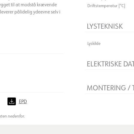
Bygget til at modstå krævende
Driftstemperatur [°C]
verer pålidelig ydeevne selv i
LYSTEKNISK
Lyskilde
ELEKTRISKE DA
Flimmerfri
Spænding [V]
MONTERING / 
Isoleringsklasse
Sokkel
Montering
)
EPD
gten nedenfor.