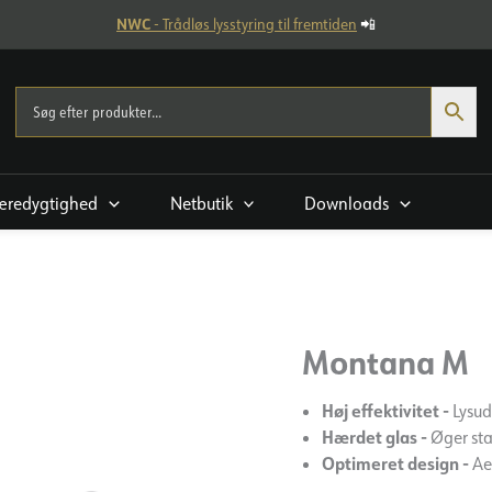
NWC
- Trådløs lysstyring til fremtiden
📲
æredygtighed
Netbutik
Downloads
Montana M
Høj effektivitet -
Lysud
Hærdet glas -
Øger sta
Optimeret design -
Ae