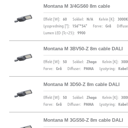
DOKUMENTATION
Montana M 3/4GS60 8m cable
DIMENSIONER
Datablad (NO)
Datablad (ENG)
FDV 
60
N/A
3000K
Effekt [W]:
Sokkel:
Kelvin [K]:
156°*54°
Grå
Lysspredning [°]:
Farve:
Diffuse
EPD
9900
Lumen LED (Tc=25):
DOKUMENTATION
Montana M 3BV50-Z 8m cable DALI
DIMENSIONER
Datablad (NO)
Datablad (ENG)
FDV 
50
Zhaga
300
Effekt [W]:
Sokkel:
Kelvin [K]:
Grå
PMMA
Kabel
Farve:
Diffuser:
Lysstyring:
EPD
Montana M 3D50-Z 8m cable DALI
DOKUMENTATION
DIMENSIONER
50
Zhaga
300
Effekt [W]:
Sokkel:
Kelvin [K]:
Datablad (NO)
Datablad (ENG)
FDV 
Grå
PMMA
Kabel
Farve:
Diffuser:
Lysstyring:
EPD
Montana M 3GS50-Z 8m cable DALI