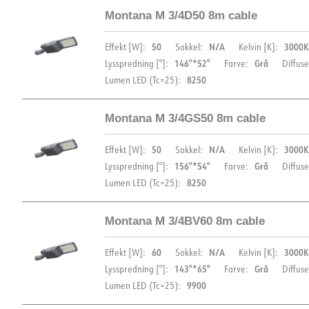
Montana M 3/4D50 8m cable
EPD
DIMENSIONER
DOKUMENTATION
50
N/A
3000K
Effekt [W]:
Sokkel:
Kelvin [K]:
146°*52°
Grå
Lysspredning [°]:
Farve:
Diffuse
Datablad (NO)
Datablad (ENG)
FDV 
8250
Lumen LED (Tc=25):
EPD
Montana M 3/4GS50 8m cable
DOKUMENTATION
DIMENSIONER
50
N/A
3000K
Effekt [W]:
Sokkel:
Kelvin [K]:
Datablad (NO)
Datablad (ENG)
FDV 
156°*54°
Grå
Lysspredning [°]:
Farve:
Diffuse
8250
Lumen LED (Tc=25):
EPD
Let fil LDT
DOKUMENTATION
Montana M 3/4BV60 8m cable
DIMENSIONER
Datablad (NO)
Datablad (ENG)
FDV 
60
N/A
3000K
Effekt [W]:
Sokkel:
Kelvin [K]:
143°*65°
Grå
Lysspredning [°]:
Farve:
Diffuse
EPD
9900
Lumen LED (Tc=25):