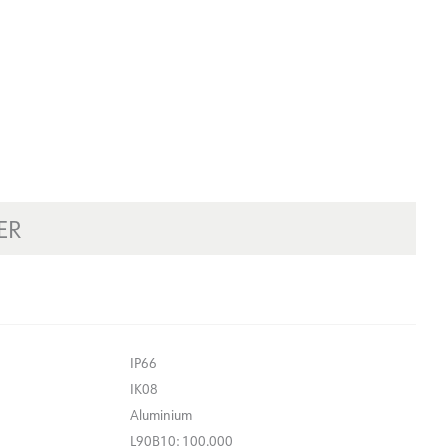
ER
IP66
IK08
Aluminium
L90B10: 100.000