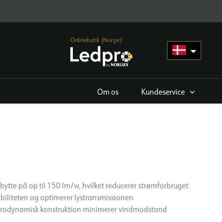
Onlinebutik (Norge):
Om os
Kundeservice
bytte på op til 150 lm/w, hvilket reducerer strømforbruget
biliteten og optimerer lystransmissionen
rodynamisk konstruktion minimerer vindmodstand