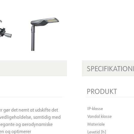
SPECIFIKATION
PRODUKT
IP-klasse
r gør det nemt at udskifte det
Vandal klasse
iv vedligeholdelse, samtidig med
elegante og aerodynamiske
Materiale
en og optimerer
Levetid [h]