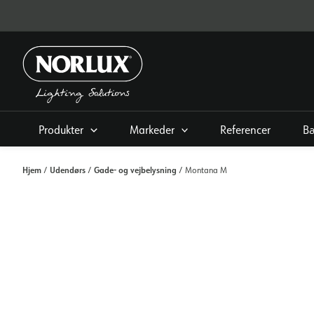
Gå
til
indhold
Produkter
Markeder
Referencer
B
Hjem
Udendørs
Gade- og vejbelysning
/
/
/ Montana M