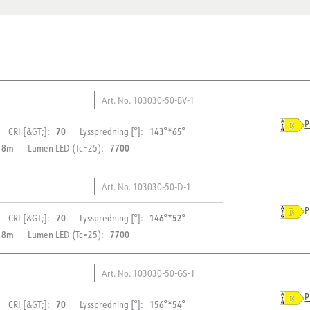
Art. No.
103030-50-BV-1
P
70
143°*65°
CRI [&GT;]:
Lysspredning [°]:
 8m
7700
Lumen LED (Tc=25):
Art. No.
103030-50-D-1
BESKRIVELSE
P
70
146°*52°
CRI [&GT;]:
Lysspredning [°]:
 8m
7700
Lumen LED (Tc=25):
Montana er udstyret med et i
PRODUKT
elektriske rum direkte på ste
Art. No.
103030-50-GS-1
med at arbejdsomkostninger
IP-klasse
BESKRIVELSE
aerodynamiske design minim
P
70
156°*54°
CRI [&GT;]:
Lysspredning [°]:
Vandal klasse
optimerer varmeafledningen, 