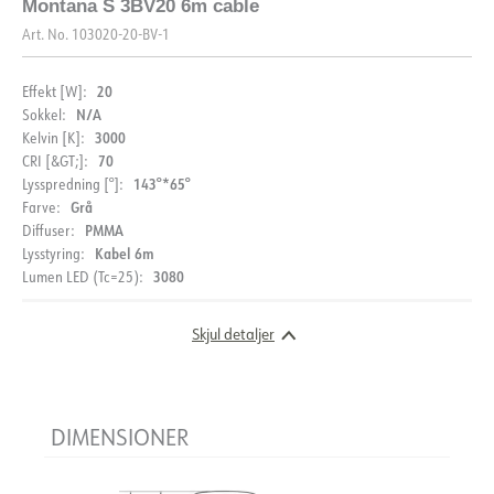
Montana S 3BV20 6m cable
Art. No.
103020-20-BV-1
20
Effekt [W]:
N/A
Sokkel:
3000
Kelvin [K]:
70
CRI [&GT;]:
143°*65°
Lysspredning [°]:
Grå
Farve:
PMMA
Diffuser:
Kabel 6m
Lysstyring:
3080
Lumen LED (Tc=25):
Skjul detaljer
DIMENSIONER