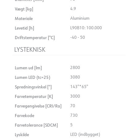
Vægt [kg]
4.9
Materiale
Aluminium
Levetid [h]
L90B10: 100.000
Driftstemperatur [°C]
-40 - 50
LYSTEKNISK
Lumen ud [lm]
2800
Lumen LED (tc=25)
3080
Spredningsvinkel [°]
143°*65°
Farvetemperatur [K]
3000
Farvegengivelse [CRI/Ra]
70
Farvekode
730
Farvetolerance [SDCM]
5
Lyskilde
LED (indbygget)