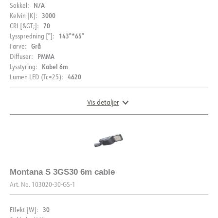
N/A
Sokkel:
3000
Kelvin [K]:
70
CRI [&GT;]:
143°*65°
Lysspredning [°]:
Grå
Farve:
PMMA
Diffuser:
Kabel 6m
Lysstyring:
4620
Lumen LED (Tc=25):
Vis detaljer
DOKUMENTATION
DIMENSIONER
Datablad (NO)
Datablad (ENG)
Montana S 3GS30 6m cable
FDV (NO)
FDV (ENG)
EPD
Art. No.
103020-30-GS-1
30
Effekt [W]: