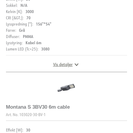
N/A
Sokkel:
Maks. belastning pr. kursus -
12
3000
Kelvin [K]:
C16
70
CRI [&GT;]:
Lækstrøm [mA]
0.7
156°*54°
Lysspredning [°]:
Grå
Farve:
Startstrøm Imax [A]
30.2
PMMA
Diffuser:
Startende nuværende tid [µs]
328
Kabel 6m
Lysstyring:
3080
Lumen LED (Tc=25):
Strøm LED [mA]
43.1
Spænding ud, min. [V]
21.7
Vis detaljer
Spænding ud, max. [V]
22.2
DIMENSIONER
Montana S 3BV30 6m cable
Art. No.
103020-30-BV-1
30
Effekt [W]: