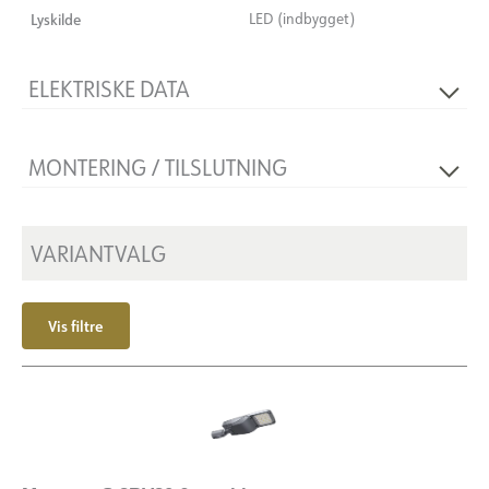
Lyskilde
LED (indbygget)
ELEKTRISKE DATA
Flimmerfri
Ja
MONTERING / TILSLUTNING
Spænding [V]
230V 50Hz
Isoleringsklasse
2
Montering
Mast Ø60-76
Sokkel
N/A
VARIANTVALG
Vis filtre