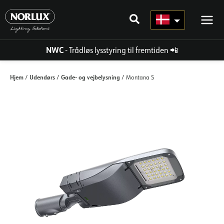
Gå
til
indhold
NWC
- Trådløs lysstyring til fremtiden
📲
Hjem
Udendørs
Gade- og vejbelysning
/
/
/ Montana S