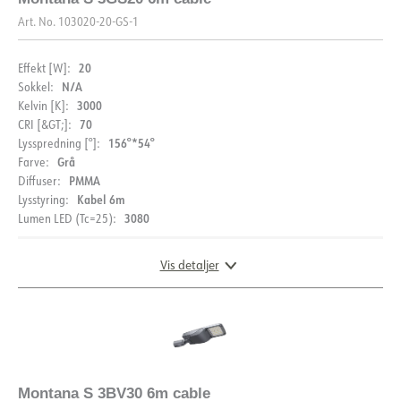
Art. No.
103020-20-GS-1
20
Effekt [W]:
N/A
Sokkel:
3000
Kelvin [K]:
70
CRI [&GT;]:
156°*54°
Lysspredning [°]:
Grå
Farve:
PMMA
Diffuser:
Kabel 6m
Lysstyring:
3080
Lumen LED (Tc=25):
Vis detaljer
DOKUMENTATION
DIMENSIONER
Datablad (NO)
Datablad (ENG)
Montana S 3BV30 6m cable