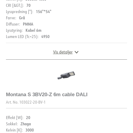
C16
70
CRI [&GT;]:
Lækstrøm [mA]
0.7
156°*54°
Lysspredning [°]:
Grå
Farve:
Startstrøm Imax [A]
46.4
PMMA
Diffuser:
Startende nuværende tid [µs]
352
Kabel 6m
Lysstyring:
4950
Lumen LED (Tc=25):
Strøm LED [mA]
64.2
Spænding ud, min. [V]
21.7
Vis detaljer
Spænding ud, max. [V]
22.2
DIMENSIONER
Montana S 3BV20-Z 6m cable DALI
Art. No.
103022-20-BV-1
20
Effekt [W]:
Zhaga
Sokkel:
3000
Kelvin [K]: