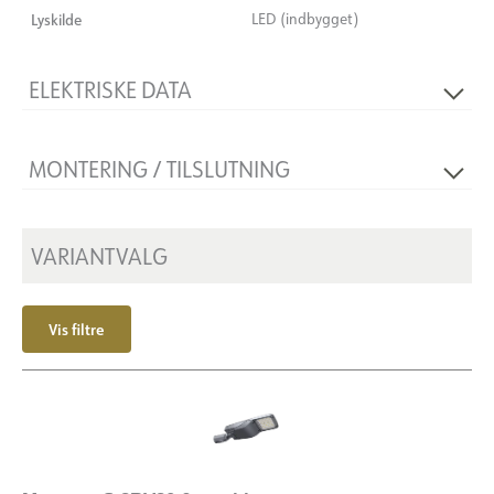
Lyskilde
LED (indbygget)
ELEKTRISKE DATA
Flimmerfri
Ja
MONTERING / TILSLUTNING
Spænding [V]
230V 50Hz
Isoleringsklasse
2
Montering
Mast Ø60-76
Sokkel
N/A
VARIANTVALG
Vis filtre