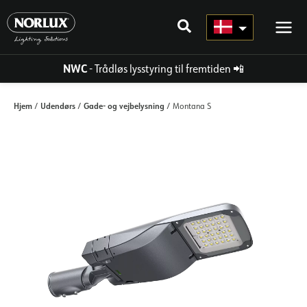
Gå
til
indhold
NWC
- Trådløs lysstyring til fremtiden
📲
Hjem
Udendørs
Gade- og vejbelysning
/
/
/ Montana S