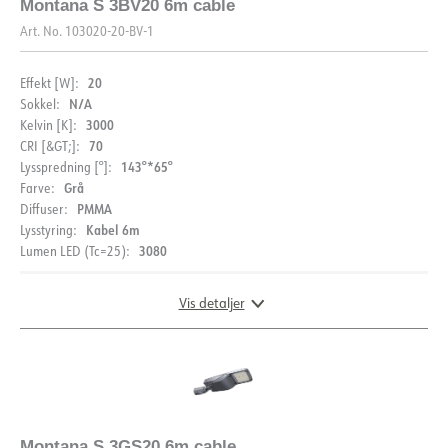
Montana S 3BV20 6m cable
Art. No.
103020-20-BV-1
20
Effekt [W]:
N/A
Sokkel:
3000
Kelvin [K]:
70
CRI [&GT;]:
143°*65°
Lysspredning [°]:
Grå
Farve:
PMMA
Diffuser:
Kabel 6m
Lysstyring:
3080
Lumen LED (Tc=25):
Vis detaljer
DIMENSIONER
Montana S 3GS20 6m cable