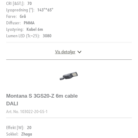
70
CRI [&GT;]:
143°*65°
Lysspredning [°]:
Grå
Farve:
PMMA
Diffuser:
Kabel 6m
Lysstyring:
3080
Lumen LED (Tc=25):
Vis detaljer
DOKUMENTATION
DIMENSIONER
Datablad (NO)
Datablad (ENG)
Montana S 3GS20-Z 6m cable
FDV (NO)
FDV (ENG)
EPD
DALI
Art. No.
103022-20-GS-1
20
Effekt [W]:
Zhaga
Sokkel: