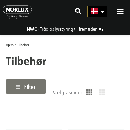
Gå
til
indhold
NWC
- Trådløs lysstyring til fremtiden
📲
Hjem
/ Tilbehør
Tilbehør
Filter
Vælg visning: