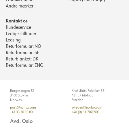
Andre mærker
Kontakt os
Kundeservice
Ledige stillinger
Leasing
Returformular: NO
Returformular: SE
Returblanket: DK
Returformular: ENG
Borgeskogen 32
Krokslätts Fabriker 32
3160 Stokke
431 37 Mölndal
Norway
Sweden
post@norlux.com
sweden@norlux.com
+47 33 30 10 80
+46 (0) 31-7070500
Avd. Oslo