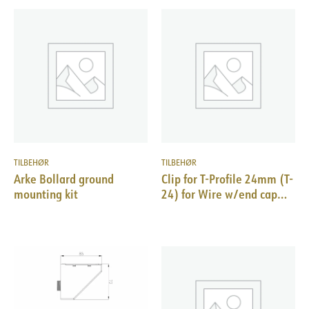
TILBEHØR
TILBEHØR
Arke Bollard ground
Clip for T-Profile 24mm (T-
mounting kit
24) for Wire w/end cap
10pk WH