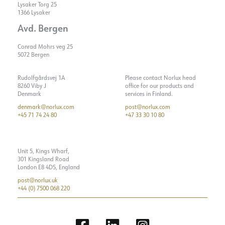
Lysaker Torg 25
1366 Lysaker
Avd. Bergen
Conrad Mohrs veg 25
5072 Bergen
Rudolfgårdsvej 1A
Please contact Norlux head
8260 Viby J
office for our products and
Denmark
services in Finland.
denmark@norlux.com
post@norlux.com
+45 71 74 24 80
+47 33 30 10 80
Unit 5, Kings Wharf,
301 Kingsland Road
London E8 4DS, England
post@norlux.uk
+44 (0) 7500 068 220