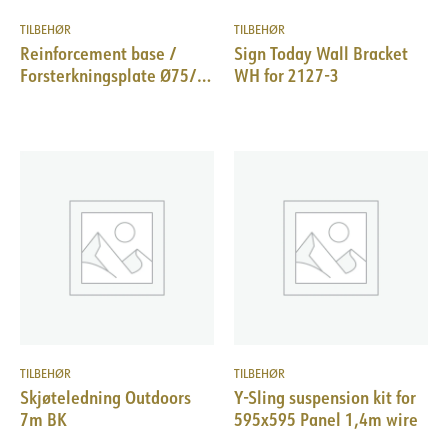
TILBEHØR
TILBEHØR
Reinforcement base /
Sign Today Wall Bracket
Forsterkningsplate Ø75/
WH for 2127-3
Ø90/Ø110/Ø127 mm
TILBEHØR
TILBEHØR
Skjøteledning Outdoors
Y-Sling suspension kit for
7m BK
595x595 Panel 1,4m wire