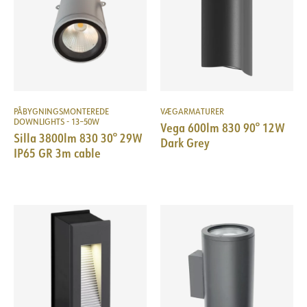
PÅBYGNINGSMONTEREDE
VÆGARMATURER
DOWNLIGHTS - 13–50W
Vega 600lm 830 90° 12W
Silla 3800lm 830 30° 29W
Dark Grey
IP65 GR 3m cable