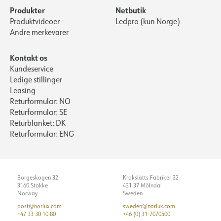
Produkter
Netbutik
Produktvideoer
Ledpro (kun Norge)
Andre merkevarer
Kontakt os
Kundeservice
Ledige stillinger
Leasing
Returformular: NO
Returformular: SE
Returblanket: DK
Returformular: ENG
Borgeskogen 32
Krokslätts Fabriker 32
3160 Stokke
431 37 Mölndal
Norway
Sweden
post@norlux.com
sweden@norlux.com
+47 33 30 10 80
+46 (0) 31-7070500