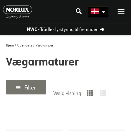
Gå
til
indhold
NWC
- Trådløs lysstyring til fremtiden
📲
Hjem
Udendørs
/
/ Væglamper
Vægarmaturer
Filter
Vælg visning: