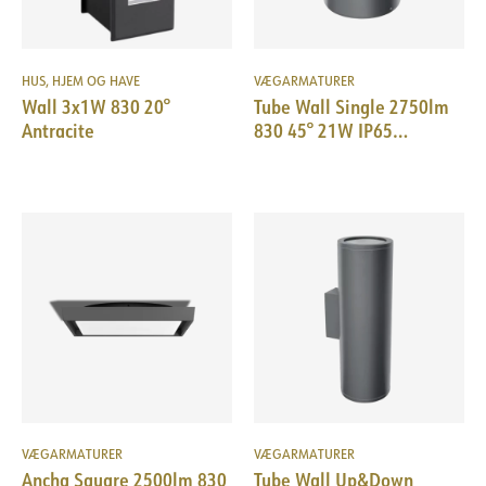
HUS, HJEM OG HAVE
VÆGARMATURER
Wall 3x1W 830 20°
Tube Wall Single 2750lm
Antracite
830 45° 21W IP65
Ø155x250mm DarkGrey
VÆGARMATURER
VÆGARMATURER
Ancha Square 2500lm 830
Tube Wall Up&Down