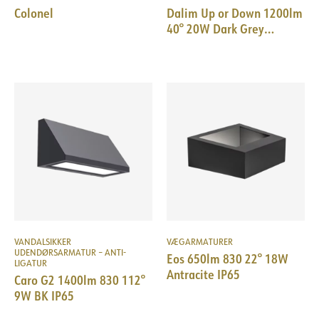
Colonel
Dalim Up or Down 1200lm
40° 20W Dark Grey
Phasecut
VANDALSIKKER
VÆGARMATURER
UDENDØRSARMATUR – ANTI-
Eos 650lm 830 22° 18W
LIGATUR
Antracite IP65
Caro G2 1400lm 830 112°
9W BK IP65