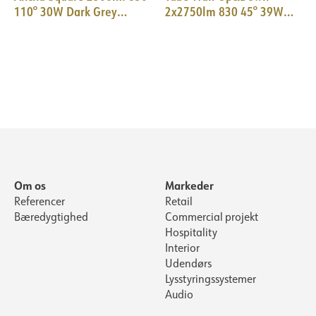
110° 30W Dark Grey
2x2750lm 830 45° 39W
Quickconnect
IP65 Ø155x250mm D.GR
Om os
Markeder
Referencer
Retail
Bæredygtighed
Commercial projekt
Hospitality
Interior
Udendørs
Lysstyringssystemer
Audio