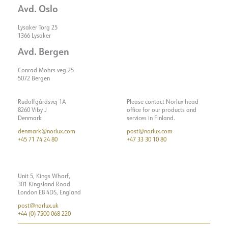
Avd. Oslo
Lysaker Torg 25
1366 Lysaker
Avd. Bergen
Conrad Mohrs veg 25
5072 Bergen
Rudolfgårdsvej 1A
Please contact Norlux head
8260 Viby J
office for our products and
Denmark
services in Finland.
denmark@norlux.com
post@norlux.com
+45 71 74 24 80
+47 33 30 10 80
Unit 5, Kings Wharf,
301 Kingsland Road
London E8 4DS, England
post@norlux.uk
+44 (0) 7500 068 220