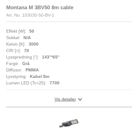
Montana M 3BV50 8m cable
Art. No.
103030-50-BV-1
Effekt [W]:
50
Sokkel:
N/A
Kelvin [K]:
3000
CRI [>]:
70
Lysspredning [°]:
143°*65°
Farge:
Grå
Diffusor:
PMMA
Lysstyring:
Kabel 8m
Lumen LED (Tc=25):
7700
Vis detaljer
DIMENSJONER