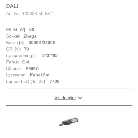
DALI
Art. No.
103033-50-BV-1
Effekt [W]:
50
Sokkel:
Zhaga
Kelvin [K]:
3000K/2200K
CRI [>]:
70
Lysspredning [°]:
143°*65°
Farge:
Grå
Diffusor:
PMMA
Lysstyring:
Kabel 8m
Lumen LED (Tc=25):
7700
Vis detaljer
DOKUMENTASJON
Datablad (NO)
Datablad (ENG)
DIMENSJONER
FDV (NO)
FDV (ENG)