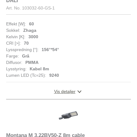
DALI
B16
Art. No.
103032-60-GS-1
Maks. belastning pr. kurs -
14
C10
Effekt [W]:
60
Maks. belastning pr. kurs -
22
Sokkel:
Zhaga
C16
Kelvin [K]:
3000
Lekkasjestrøm [mA]
0.7
CRI [>]:
70
Lysspredning [°]:
156°*54°
Startstrøm Imax [A]
98
Farge:
Grå
Startstrøm tid [µs]
108
Diffusor:
PMMA
Lysstyring:
Kabel 8m
Strøm LED [mA]
78.8
Lumen LED (Tc=25):
9240
Spenning ut, min. [V]
21.7
Spenning ut, maks. [V]
22.2
Vis detaljer
DIMENSJONER
Montana M 3.22BV50-Z 8m cable