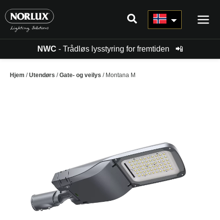
Hopp
rett
til
innholdet
NWC
- Trådløs lysstyring for fremtiden
📲
Hjem
/
Utendørs
/
Gate- og veilys
/ Montana M