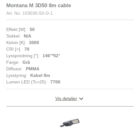
Montana M 3D50 8m cable
Art. No.
103030-50-D-1
Effekt [W]:
50
Sokkel:
N/A
Kelvin [K]:
3000
CRI [>]:
70
Lysspredning [°]:
146°*52°
Farge:
Grå
Diffusor:
PMMA
Lysstyring:
Kabel 8m
Lumen LED (Tc=25):
7700
Vis detaljer
DOKUMENTASJON
DIMENSJONER
Datablad (NO)
Datablad (ENG)