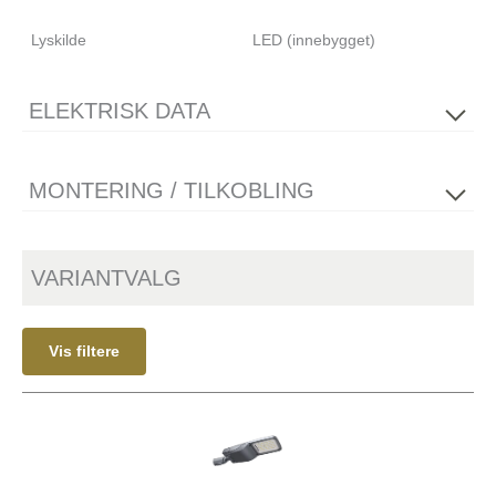
Lyskilde
LED (innebygget)
ELEKTRISK DATA
Flimmerfri
Ja
MONTERING / TILKOBLING
Spenning [V]
230V 50Hz
Isolasjonsklasse
2
Montering
Mast Ø60-76
Sokkel
N/A
VARIANTVALG
Vis filtere