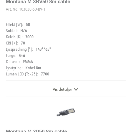
Montana M 3BV50 8m cable
Art. No.
103030-50-BV-1
50
Effekt [W]:
N/A
Sokkel:
3000
Kelvin [K]:
70
CRI [>]:
143°*65°
Lysspredning [°]:
Grå
Farge:
PMMA
Diffusor:
Kabel 8m
Lysstyring:
7700
Lumen LED (Tc=25):
Vis detaljer
DIMENSJONER
Montana M 3D50 8m cable