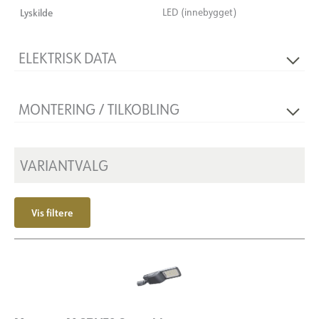
Lyskilde
LED (innebygget)
ELEKTRISK DATA
Flimmerfri
Ja
MONTERING / TILKOBLING
Spenning [V]
230V 50Hz
Isolasjonsklasse
2
Montering
Mast Ø60-76
Sokkel
N/A
VARIANTVALG
Vis filtere