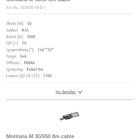
Art. No.
103030-50-D-1
50
Effekt [W]:
N/A
Sokkel:
3000
Kelvin [K]:
70
CRI [>]:
146°*52°
Lysspredning [°]:
Grå
Farge:
PMMA
Diffusor:
Kabel 8m
Lysstyring:
7700
Lumen LED (Tc=25):
Vis detaljer
DOKUMENTASJON
DIMENSJONER
Datablad (NO)
Datablad (ENG)
Montana M 3GS50 8m cable