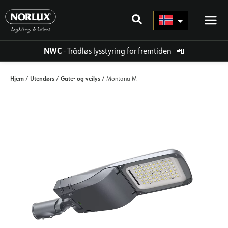
Hopp
rett
til
innholdet
NWC
- Trådløs lysstyring for fremtiden
📲
Hjem
Utendørs
Gate- og veilys
/
/
/ Montana M