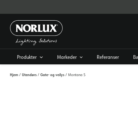
Hopp
rett
til
innholdet
Produkter
Markeder
Referanser
Bæ
Hjem
Utendørs
Gate- og veilys
/
/
/ Montana S