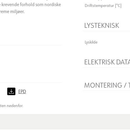
le krevende forhold som nordiske
Driftstemperatur [°C]
treme miljøer.
LYSTEKNISK
Lyskilde
ELEKTRISK DAT
Flimmerfri
Spenning [V]
MONTERING / 
Isolasjonsklasse
)
EPD
Sokkel
Montering
kten nedenfor.