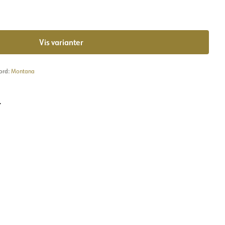
Vis varianter
kord:
Montana