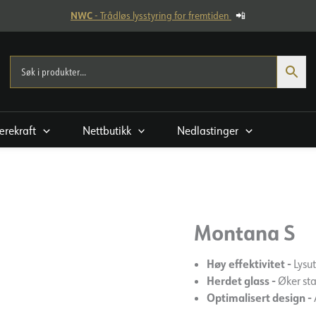
NWC
- Trådløs lysstyring for fremtiden
📲
rekraft
Nettbutikk
Nedlastinger
Montana S
Høy effektivitet -
Lysu
Herdet glass -
Øker sta
Optimalisert design -