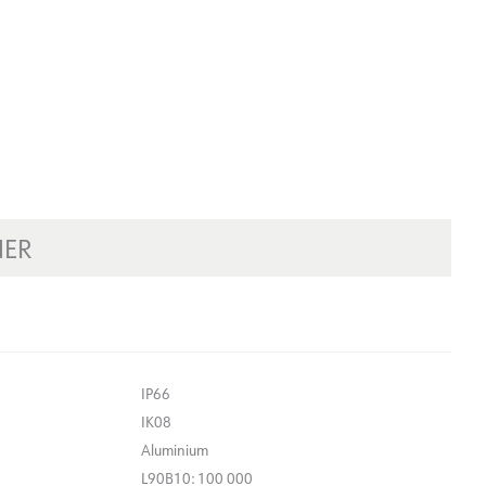
NER
IP66
IK08
Aluminium
L90B10: 100 000