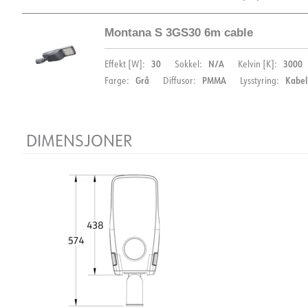
Montana S 3GS30 6m cable
DIMENSJONER
30
N/A
3000
Effekt [W]:
Sokkel:
Kelvin [K]:
Grå
PMMA
Kabe
Farge:
Diffusor:
Lysstyring:
DIMENSJONER
DOKUMENTASJON
Datablad (NO)
Datablad (ENG)
FDV 
EPD
DOKUMENTASJON
Datablad (NO)
Datablad (ENG)
FDV 