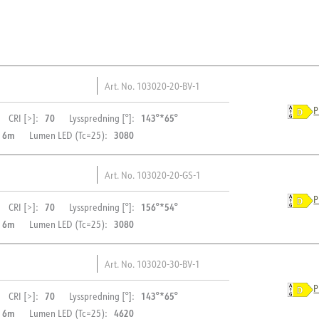
Art. No.
103020-20-BV-1
P
70
143°*65°
CRI [>]:
Lysspredning [°]:
l 6m
3080
Lumen LED (Tc=25):
Art. No.
103020-20-GS-1
BESKRIVELSE
P
70
156°*54°
CRI [>]:
Lysspredning [°]:
l 6m
3080
Lumen LED (Tc=25):
Montana er utstyrt med et ny
PRODUKT
det elektriske rommet direkte
Art. No.
103020-30-BV-1
som det reduserer arbeidsk
IP-grad
BESKRIVELSE
aerodynamiske designet min
P
70
143°*65°
CRI [>]:
Lysspredning [°]:
Vandal klasse
optimaliserer varmesprednin
l 6m
4620
Lumen LED (Tc=25):
Farge
å tåle krevende forhold som 