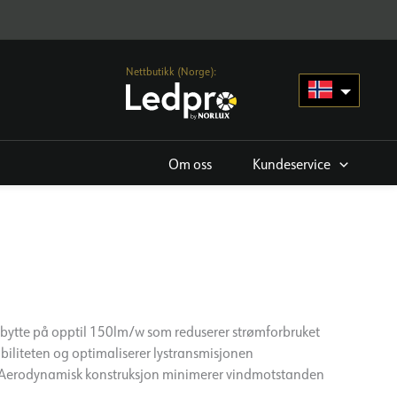
Nettbutikk (Norge):
Om oss
Kundeservice
tbytte på opptil 150lm/w som reduserer strømforbruket
biliteten og optimaliserer lystransmisjonen
Aerodynamisk konstruksjon minimerer vindmotstanden