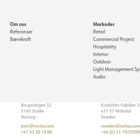
Om oss
Markeder
Referanser
Retail
Bærekraft
Commercial Project
Hospitality
Interior
Outdoor
Light Management Sy
Audio
Borgeskogen 32
Krokslätts Fabriker 
3160 Stokke
431 37 Mölndal
Norway
Sweden
post@norlux.com
sweden@norlux.com
+47 33 30 10 80
+46 (0) 31-7070500