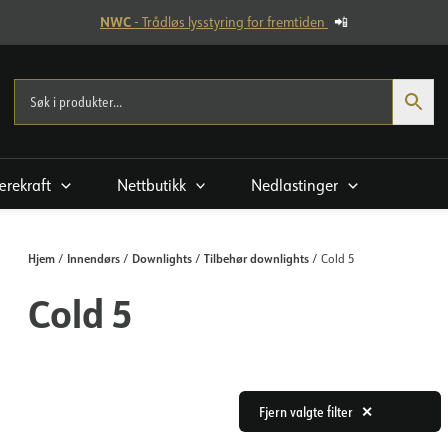
NWC
- Trådløs lysstyring for fremtiden
📲
rekraft
Nettbutikk
Nedlastinger
Hjem
Innendørs
Downlights
Tilbehør downlights
/
/
/
/ Cold 5
Cold 5
Fjern valgte filter