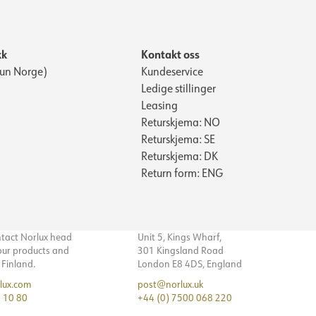
kk
Kontakt oss
Kun Norge)
Kundeservice
Ledige stillinger
Leasing
Returskjema: NO
Returskjema: SE
Returskjema: DK
Return form: ENG
ntact Norlux head
Unit 5, Kings Wharf,
 our products and
301 Kingsland Road
n Finland.
London E8 4DS, England
lux.com
post@norlux.uk
 10 80
+44 (0) 7500 068 220