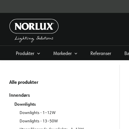
Hopp
rett
til
innholdet
Produkter
Markeder
Referanser
Bæ
Alle produkter
Innendørs
Downlights
Downlights - 1–12W
Downlights - 13–50W