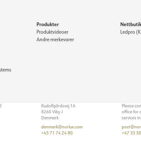
Produkter
Nettbuti
Produktvideoer
Ledpro (
Andre merkevarer
stems
32
Rudolfgårdsvej 1A
Please co
8260 Viby J
office for
Denmark
services i
denmark@norlux.com
post@nor
+45 71 74 24 80
+47 33 30