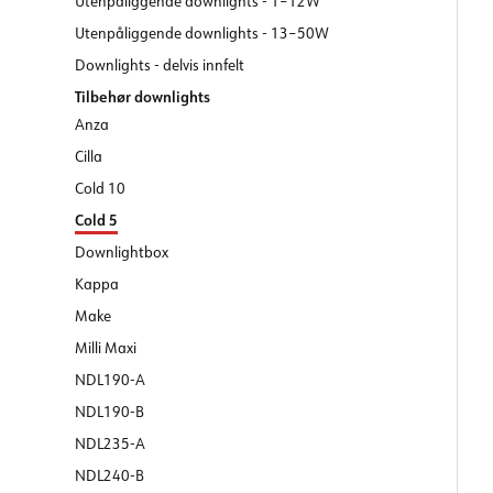
Utenpåliggende downlights - 1–12W
Utenpåliggende downlights - 13–50W
Downlights - delvis innfelt
Tilbehør downlights
Anza
Cilla
Cold 10
Cold 5
Downlightbox
Kappa
Make
Milli Maxi
NDL190-A
NDL190-B
NDL235-A
NDL240-B