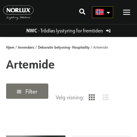
Hopp
rett
til
innholdet
NWC
- Trådløs lysstyring for fremtiden
📲
Hjem
Innendørs
Dekorativ belysning- Hospitality
/
/
/ Artemide
Artemide
Filter
Velg visning: