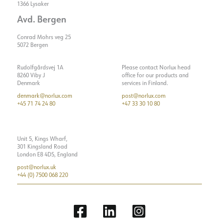
1366 Lysaker
Avd. Bergen
Conrad Mohrs veg 25
5072 Bergen
Rudolfgårdsvej 1A
Please contact Norlux head
8260 Viby J
office for our products and
Denmark
services in Finland.
denmark@norlux.com
post@norlux.com
+45 71 74 24 80
+47 33 30 10 80
Unit 5, Kings Wharf,
301 Kingsland Road
London E8 4DS, England
post@norlux.uk
+44 (0) 7500 068 220