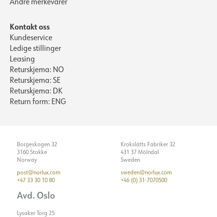
Andre merkevarer
Kontakt oss
Kundeservice
Ledige stillinger
Leasing
Returskjema: NO
Returskjema: SE
Returskjema: DK
Return form: ENG
Borgeskogen 32
Krokslätts Fabriker 32
3160 Stokke
431 37 Mölndal
Norway
Sweden
post@norlux.com
sweden@norlux.com
+47 33 30 10 80
+46 (0) 31-7070500
Avd. Oslo
Lysaker Torg 25