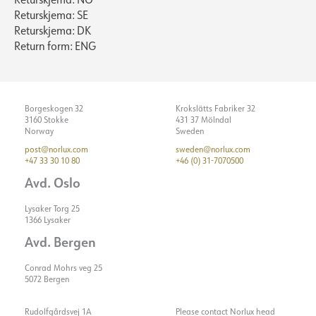
Returskjema: SE
Returskjema: DK
Return form: ENG
Borgeskogen 32
Krokslätts Fabriker 32
3160 Stokke
431 37 Mölndal
Norway
Sweden
post@norlux.com
sweden@norlux.com
+47 33 30 10 80
+46 (0) 31-7070500
Avd. Oslo
Lysaker Torg 25
1366 Lysaker
Avd. Bergen
Conrad Mohrs veg 25
5072 Bergen
Rudolfgårdsvej 1A
Please contact Norlux head