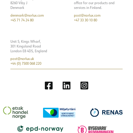
8260 Viby J
office for our products and
Denmark
services in Finland.
denmark@norlux.com
post@norlux.com
+45 71 74 24 80
+47 33 30 10 80
Unit 5, Kings Wharf,
301 Kingsland Road
London E8 4DS, England
post@norlux.uk
+44 (0) 7500 068 220