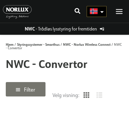
Hopp
rett
til
innholdet
NWC
- Trådløs lysstyring for fremtiden
📲
Hjem
Styringssystemer - Smarthus
NWC - Norlux Wireless Connect
/
/
/ NWC
- Convertor
NWC - Convertor
Filter
Velg visning: