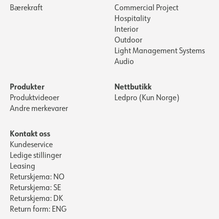
Bærekraft
Commercial Project
Hospitality
Interior
Outdoor
Light Management Systems
Audio
Produkter
Nettbutikk
Produktvideoer
Ledpro (Kun Norge)
Andre merkevarer
Kontakt oss
Kundeservice
Ledige stillinger
Leasing
Returskjema: NO
Returskjema: SE
Returskjema: DK
Return form: ENG