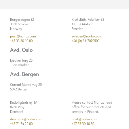
Borgeskogen 32
Krokslätts Fabriker 32
3160 Stokke
431 37 Mölndal
Norway
Sweden
post@norlux.com
sweden@norlux.com
+47 33 30 10 80
+46 (0) 31-7070500
Avd. Oslo
Lysaker Torg 25
1366 Lysaker
Avd. Bergen
Conrad Mohrs veg 25
5072 Bergen
Rudolfgårdsvej 1A
Please contact Norlux head
8260 Viby J
office for our products and
Denmark
services in Finland.
denmark@norlux.com
post@norlux.com
+45 71 74 24 80
+47 33 30 10 80