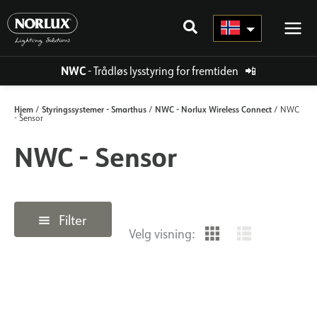
Hopp
rett
til
innholdet
NWC
- Trådløs lysstyring for fremtiden
📲
Hjem
Styringssystemer - Smarthus
NWC - Norlux Wireless Connect
/
/
/ NWC
- Sensor
NWC - Sensor
Filter
Velg visning: