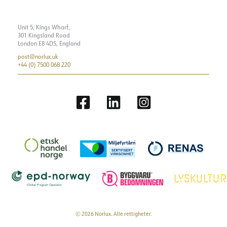
Unit 5, Kings Wharf,
301 Kingsland Road
London E8 4DS, England
post@norlux.uk
+44 (0) 7500 068 220
© 2026 Norlux. Alle rettigheter.