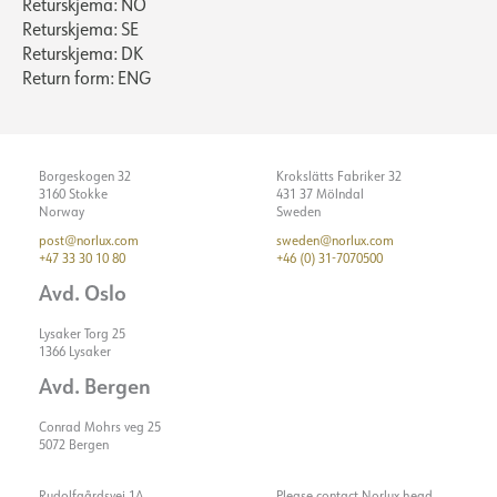
Returskjema: NO
Returskjema: SE
Returskjema: DK
Return form: ENG
Borgeskogen 32
Krokslätts Fabriker 32
3160 Stokke
431 37 Mölndal
Norway
Sweden
post@norlux.com
sweden@norlux.com
+47 33 30 10 80
+46 (0) 31-7070500
Avd. Oslo
Lysaker Torg 25
1366 Lysaker
Avd. Bergen
Conrad Mohrs veg 25
5072 Bergen
Rudolfgårdsvej 1A
Please contact Norlux head