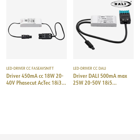
LED-DRIVER CC FASEAVSNITT
LED-DRIVER CC DALI
Driver 450mA cc 18W 20-
Driver DALI 500mA max
40V Phasecut AcTec 18i3
25W 20-50V 18i5
Male/EPN0034
DALI/EPN0034