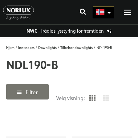
Hopp
rett
til
innholdet
NWC
- Trådløs lysstyring for fremtiden
📲
Hjem
Innendørs
Downlights
Tilbehør downlights
/
/
/
/ NDL190-B
NDL190-B
Filter
Velg visning: