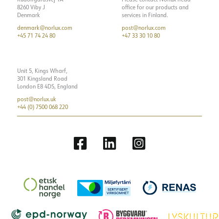
8260 Viby J
office for our products and
Denmark
services in Finland.
denmark@norlux.com
post@norlux.com
+45 71 74 24 80
+47 33 30 10 80
Unit 5, Kings Wharf,
301 Kingsland Road
London E8 4DS, England
post@norlux.uk
+44 (0) 7500 068 220