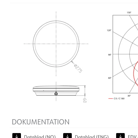
DOKUMENTATION
Datablad (NO)
Datablad (ENG)
FDV 
Energimärkning EPREL
LDT fil
DOKUMENTATION
Datablad (NO)
Datablad (ENG)
FDV 