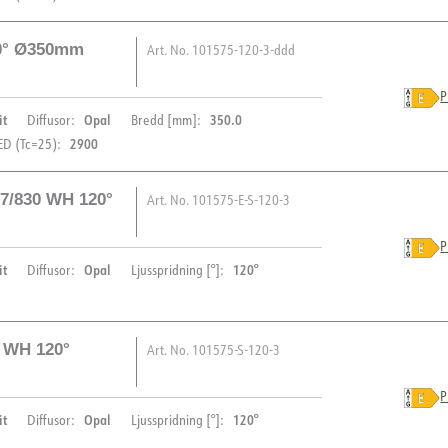
Startström Imax [A]
Start aktuell tid [µs]
20° Ø350mm
Art. No.
101575-120-3-ddd
Strøm LED [mA]
BESKRIVNING
P
it
Opal
350.0
Diffusor:
Bredd [mm]:
Dimbar LED 12W takarmatur
PRODUKT
2900
D (Tc=25):
(standard), 3000K. Takaram
Storlek Ø270mm H60mm. Te
IP-klass
7/830 WH 120°
Art. No.
101575-E-S-120-3
Vandalklass (IK)
BESKRIVNING
Färg
P
it
Opal
120°
Diffusor:
Ljusspridning [°]:
Bredd [mm]
DALI2 LED 25W takarmatur m
PRODUKT
Höjd [mm]
(standard), 3000K. Takarma
Vikt [kg]
Storlek Ø350mm H60mm. Te
IP-klass
0 WH 120°
Art. No.
101575-S-120-3
Material
Vandalklass (IK)
BESKRIVNING
Livslängd [h]
Färg
P
Driftstemperatur [°C]
it
Opal
120°
Diffusor:
Ljusspridning [°]:
Bredd [mm]
Celestial LED Takarmatur m
PRODUKT
LJUSTEKNIK
Höjd [mm]