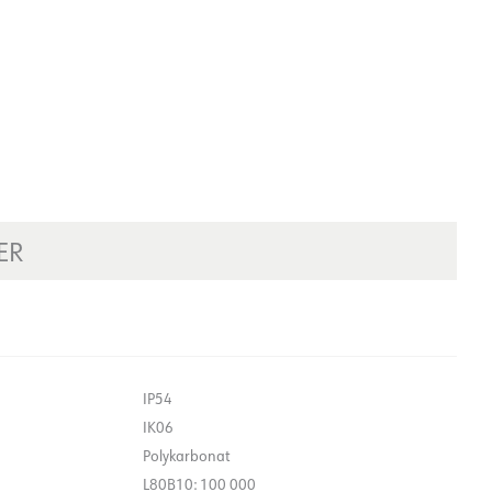
ER
IP54
IK06
Polykarbonat
L80B10: 100 000