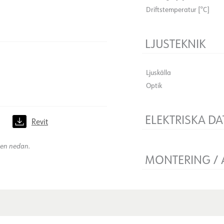
Driftstemperatur [°C]
LJUSTEKNIK
Ljuskälla
Optik
ELEKTRISKA DA
)
Revit
Flimmerfri
kten nedan.
Spänning [V]
MONTERING /
Isoleringsklass
Anslutning
Montering