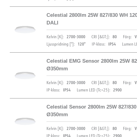
Celestial 2800lm 25W 827/830 WH 1
DIMENSIONER OCH LJUSFÖRDELNING
DALI
2700-3000
80
V
Kelvin [K]:
CRI [&GT;]:
Färg:
120°
IP54
Ljusspridning [°]:
IP-klass:
Lumen LE
Celestial EMG Sensor 2800lm 25W 82
DIMENSIONER OCH LJUSFÖRDELNING
Ø350mm
2700-3000
80
V
Kelvin [K]:
CRI [&GT;]:
Färg:
IP54
2900
IP-klass:
Lumen LED (Tc=25):
Celestial Sensor 2800lm 25W 827/83
DIMENSIONER OCH LJUSFÖRDELNING
Ø350mm
2700-3000
80
V
Kelvin [K]:
CRI [&GT;]:
Färg:
IP54
2900
IP-klass:
Lumen LED (Tc=25):