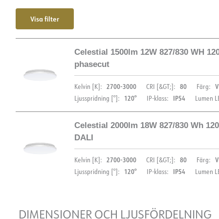
Visa filter
Celestial 1500lm 12W 827/830 WH 1
phasecut
2700-3000
80
V
Kelvin [K]:
CRI [&GT;]:
Färg:
120°
IP54
Ljusspridning [°]:
IP-klass:
Lumen LE
Celestial 2000lm 18W 827/830 Wh 1
DIMENSIONER OCH LJUSFÖRDELNING
DALI
2700-3000
80
V
Kelvin [K]:
CRI [&GT;]:
Färg:
120°
IP54
Ljusspridning [°]:
IP-klass:
Lumen LE
DIMENSIONER OCH LJUSFÖRDELNING