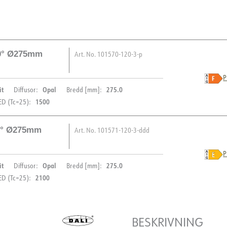
20° Ø275mm
Art. No.
101570-120-3-p
P
it
Opal
275.0
Diffusor:
Bredd [mm]:
1500
D (Tc=25):
20° Ø275mm
Art. No.
101571-120-3-ddd
BESKRIVNING
P
it
Opal
275.0
Diffusor:
Bredd [mm]:
Dimbar LED 12W takarmatur
PRODUKT
2100
D (Tc=25):
(standard), 3000K. Takaram
Storlek Ø270mm H60mm. Te
IP-klass
Vandalklass (IK)
BESKRIVNING