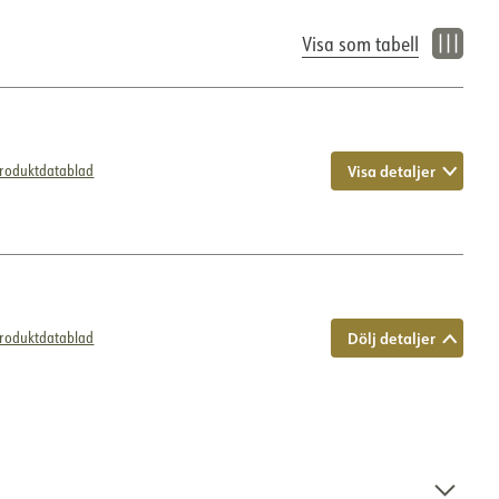
Visa som tabell
Visa detaljer
roduktdatablad
Dölj detaljer
roduktdatablad
 med strömbrytare som gör det enkelt att växla mellan 2700K
tur är IP54 och kan användas inomhus i fuktiga utrymmen.
kniska data är baserade på 3000K.
IP54
IK06