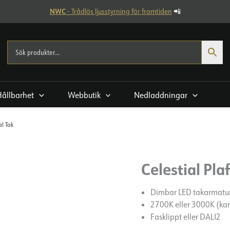
NWC
- Trådlös ljusstyrning för framtiden
📲
Hållbarhet
Webbutik
Nedladdningar
al Tak
Celestial Pla
Dimbar LED takarmatu
2700K eller 3000K (ka
Fasklippt eller DALI2