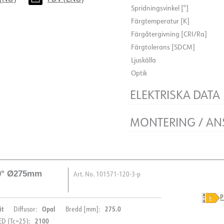
Spridningsvinkel [°]
ELEKTRISKA DATA
Färgtemperatur [K]
Färgåtergivning [CRI/Ra]
Dimningstyp
MONTERING / AN
Färgtolerans [SDCM]
Flimmerfri
Ljuskälla
Spänning [V]
Anslutning
Optik
Isoleringsklass
Montering
ELEKTRISKA DATA
Systemeffekt [W]
Ljuseffekt [lm/W]
Dimningstyp
MONTERING / AN
Max. last per kurs - C10
Flimmerfri
Max. last per kurs - C16
Spänning [V]
Anslutning
Läckström [mA]
Isoleringsklass
Montering
Startström Imax [A]
Systemeffekt [W]
Start aktuell tid [µs]
20° Ø275mm
Art. No.
101571-120-3-p
Ljuseffekt [lm/W]
Strøm LED [mA]
Max. last per kurs - C10
P
Max. last per kurs - C16
it
Opal
275.0
Diffusor:
Bredd [mm]:
Läckström [mA]
2100
D (Tc=25):