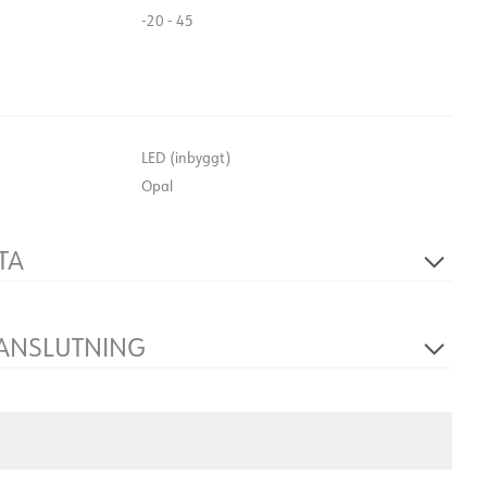
-20 - 45
LED (inbyggt)
Opal
TA
Ja
230V 50Hz
 ANSLUTNING
2
Snabbkoppling
Vägg, tak