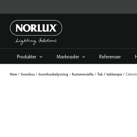
Hoppa
direkt
till
innehållet
Produkter
Marknader
Referenser
Hem
Inomhus
Inomhusbelysning – Kommersiella
Tak / taklampa
/
/
/
/ Celesti