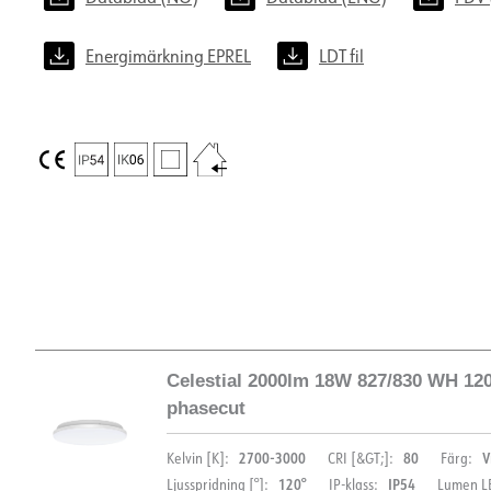
Energimärkning EPREL
LDT fil
Celestial 2000lm 18W 827/830 WH 1
phasecut
2700-3000
80
V
Kelvin [K]:
CRI [&GT;]:
Färg:
120°
IP54
Ljusspridning [°]:
IP-klass:
Lumen LE