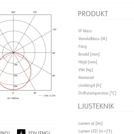
Färg
Bredd [mm]
DALI2 LED 18W takarmatur m
PRODUKT
Höjd [mm]
(standard), 3000K. Takaram
Vikt [kg]
Storlek Ø270mm H60mm. Te
IP-klass
Material
Vandalklass (IK)
Livslängd [h]
Färg
Driftstemperatur [°C]
Bredd [mm]
LJUSTEKNIK
Höjd [mm]
Vikt [kg]
Material
Lumen ut [lm]
Livslängd [h]
Lumen LED (tc=25)
(NO)
FDV (ENG)
Driftstemperatur [°C]
Spridningsvinkel [°]
Färgtemperatur [K]
LJUSTEKNIK
Färgåtergivning [CRI/Ra]
Färgtolerans [SDCM]
Lumen ut [lm]
Ljuskälla
Lumen LED (tc=25)
(NO)
FDV (ENG)
Optik