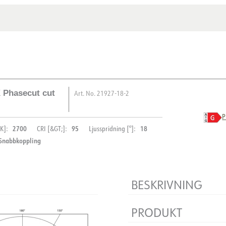
Montering
 Phasecut cut
Art. No.
21927-18-2
P
2700
95
18
K]:
CRI [&GT;]:
Ljusspridning [°]:
Snabbkoppling
BESKRIVNING
Ceto Mini är en utmärkt låg
PRODUKT
bländning, CRI95-färgåtergi