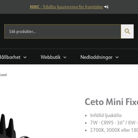
NWC
- Trådlös ljusstyrning för framtiden
📲
Hållbarhet
Webbutik
Nedladdningar
Fixed
Ceto Mini Fi
Infälld ljuskälla
7W - CRI95 - 36° / 8W -
2700K, 3000K eller 1