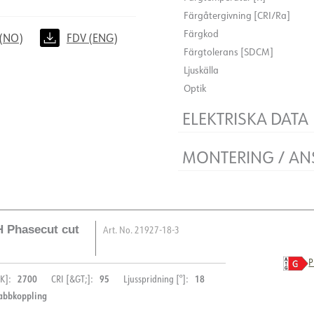
Färgåtergivning [CRI/Ra]
Färgkod
(NO)
FDV (ENG)
Färgtolerans [SDCM]
Ljuskälla
Optik
ELEKTRISKA DATA
Dimningstyp
MONTERING / AN
Flimmerfri
Spänning [V]
Anslutning
Isoleringsklass
Håltagning [mm]
Plint
Montering
H Phasecut cut
Art. No.
21927-18-3
Systemeffekt [W]
Ljuseffekt [lm/W]
P
Max. last per kurs - B16
2700
95
18
K]:
CRI [&GT;]:
Ljusspridning [°]:
Max. last per kurs - C10
abbkoppling
Max. last per kurs - C16