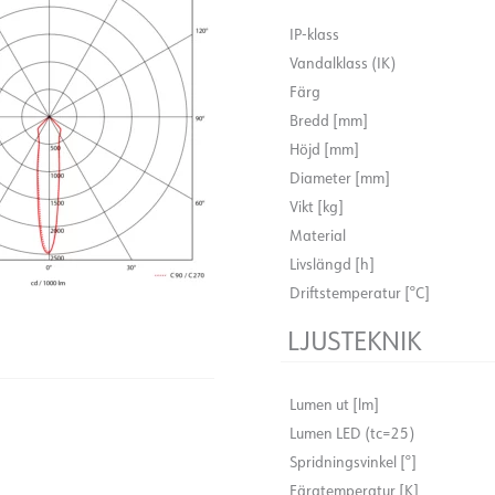
när du vill ha ett exklusivt 
IP-klass
Vandalklass (IK)
Levereras med Phasecut.
Färg
Bredd [mm]
Höjd [mm]
Diameter [mm]
Vikt [kg]
Material
Livslängd [h]
Driftstemperatur [°C]
LJUSTEKNIK
Lumen ut [lm]
Lumen LED (tc=25)
Spridningsvinkel [°]
Färgtemperatur [K]