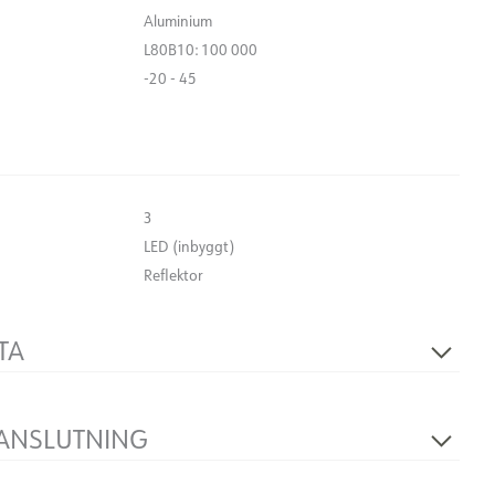
Aluminium
L80B10: 100 000
-20 - 45
3
LED (inbyggt)
Reflektor
TA
230V 50Hz
2
 ANSLUTNING
N/A
Ø83