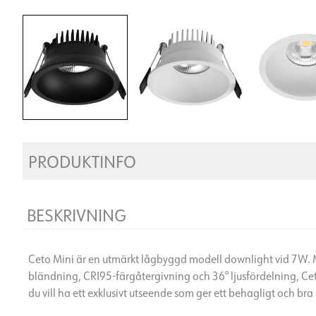
PRODUKTINFO
BESKRIVNING
Ceto Mini är en utmärkt lågbyggd modell downlight vid 7W. Me
bländning, CRI95-färgåtergivning och 36° ljusfördelning, Ceto
du vill ha ett exklusivt utseende som ger ett behagligt och bra l