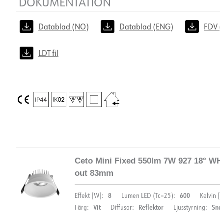
DOKUMENTATION
Datablad (NO)
Datablad (ENG)
FDV 
LDT fil
Ceto Mini Fixed 550lm 7W 927 18° W
out 83mm
8
600
Effekt [W]:
Lumen LED (Tc=25):
Kelvin [
Vit
Reflektor
Sn
Färg:
Diffusor:
Ljusstyrning: