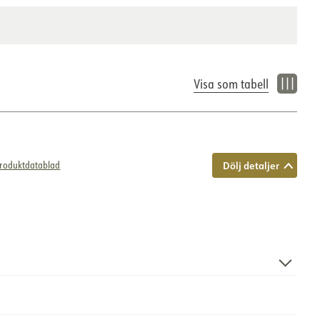
Infälld, tak
Visa som tabell
Dölj detaljer
roduktdatablad
byggd modell downlight vid 7W. Med en infälld ljuskälla, låg
vning och 18° ljusfördelning, Ceto Mini är det naturliga valet