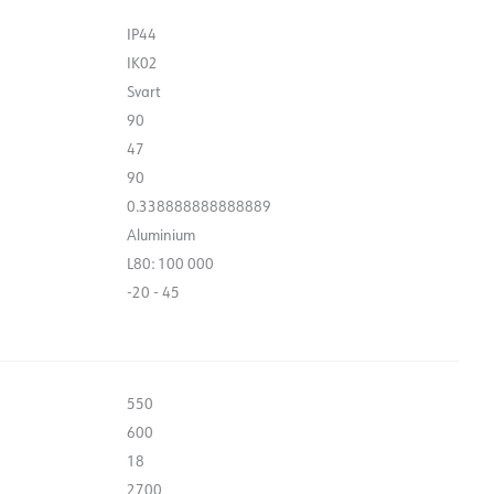
utseende som ger ett behagligt och bra ljus.
IP44
IK02
Svart
90
47
90
0.338888888888889
Aluminium
L80: 100 000
-20 - 45
550
600
18
2700