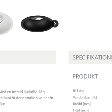
SPECIFIKATION
PRODUKT
IP-klass
d en infälld ljuskälla, låg
Vandalklass (IK)
 Mini är det naturliga valet när
jus.
Bredd [mm]
Höjd [mm]