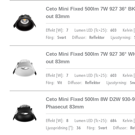
Ceto Mini Fixed 500lm 7W 927 36° BK
DIMENSIONER OCH LJUSFÖRDELNING
out 83mm
7
603
Effekt [W]:
Lumen LED (Tc=25):
Kelvin [
Svart
Reflektor
Färg:
Diffusor:
Ljusstyrning:
Ceto Mini Fixed 500lm 7W 927 36° W
DIMENSIONER OCH LJUSFÖRDELNING
out 83mm
7
603
Effekt [W]:
Lumen LED (Tc=25):
Kelvin [
Vit
Reflektor
Sn
Färg:
Diffusor:
Ljusstyrning:
Ceto Mini Fixed 500lm 8W D2W 930-9
DIMENSIONER OCH LJUSFÖRDELNING
Phasecut 83mm
8
684
Effekt [W]:
Lumen LED (Tc=25):
Kelvin [
36
Svart
Re
Ljusspridning [°]:
Färg:
Diffusor: