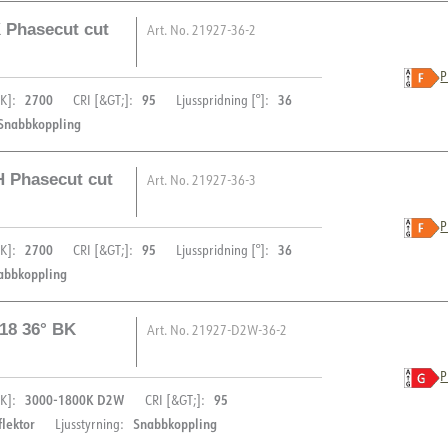
Läckström [mA]
 Phasecut cut
Art. No.
21927-36-2
Startström Imax [A]
BESKRIVNING
Start aktuell tid [µs]
P
2700
95
36
K]:
CRI [&GT;]:
Ljusspridning [°]:
Strøm LED [mA]
Ceto Mini är en utmärkt låg
PRODUKT
Snabbkoppling
Spänning ut, min. [V]
bländning, CRI95-färgåtergi
Spänning ut, max. [V]
när du vill ha ett exklusivt 
IP-klass
H Phasecut cut
Art. No.
21927-36-3
Vandalklass (IK)
BESKRIVNING
Levereras med Phasecut.
Färg
P
2700
95
36
K]:
CRI [&GT;]:
Ljusspridning [°]:
Bredd [mm]
Ceto Mini är en utmärkt låg
PRODUKT
abbkoppling
Höjd [mm]
bländning, CRI95-färgåtergi
Diameter [mm]
när du vill ha ett exklusivt 
IP-klass
18 36° BK
Art. No.
21927-D2W-36-2
Vikt [kg]
Vandalklass (IK)
BESKRIVNING
Levereras med Phasecut.
Material
Färg
P
Livslängd [h]
3000-1800K D2W
95
K]:
CRI [&GT;]:
Bredd [mm]
Ceto Mini är en utmärkt låg
Driftstemperatur [°C]
PRODUKT
flektor
Snabbkoppling
Ljusstyrning:
Höjd [mm]
bländning, CRI95-färgåtergi