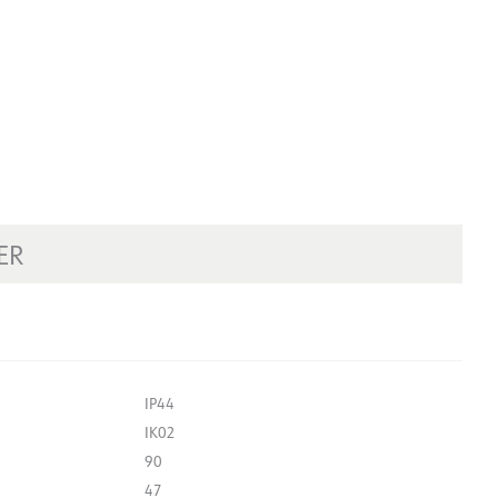
ER
IP44
IK02
90
47