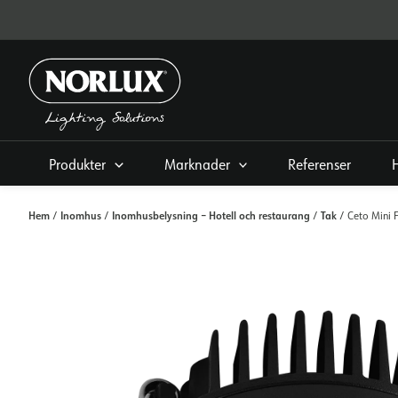
Hoppa
direkt
till
innehållet
Produkter
Marknader
Referenser
Hem
Inomhus
Inomhusbelysning – Hotell och restaurang
Tak
/
/
/
/ Ceto Mini 