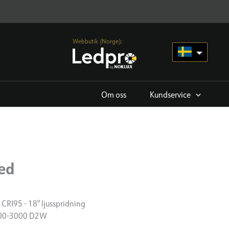
Webbutik (Norge):
Om oss
Kundservice
xed
 CRI95 - 18° ljusspridning
800-3000 D2W