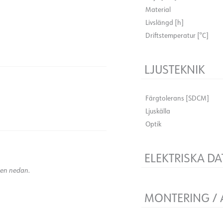
Material
Livslängd [h]
Driftstemperatur [°C]
LJUSTEKNIK
Färgtolerans [SDCM]
Ljuskälla
Optik
)
ELEKTRISKA DA
kten nedan.
Spänning [V]
Isoleringsklass
MONTERING /
Plint
Håltagning [mm]