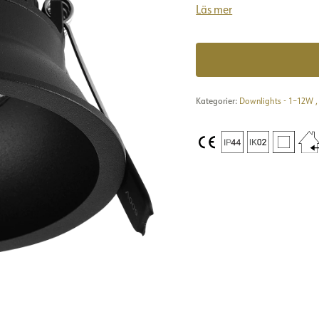
Läs mer
Kategorier:
Downlights - 1–12W
,