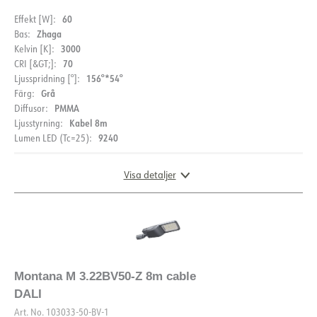
Läckström [mA]
0.7
60
Effekt [W]:
Startström Imax [A]
98
Zhaga
Bas:
Start aktuell tid [µs]
108
3000
Kelvin [K]:
70
CRI [&GT;]:
Strøm LED [mA]
78.8
156°*54°
Ljusspridning [°]:
Spänning ut, min. [V]
21.7
Grå
Färg:
PMMA
Diffusor:
Spänning ut, max. [V]
22.2
Kabel 8m
Ljusstyrning:
9240
Lumen LED (Tc=25):
Visa detaljer
MÅTT
Montana M 3.22BV50-Z 8m cable
DALI
Art. No.
103033-50-BV-1