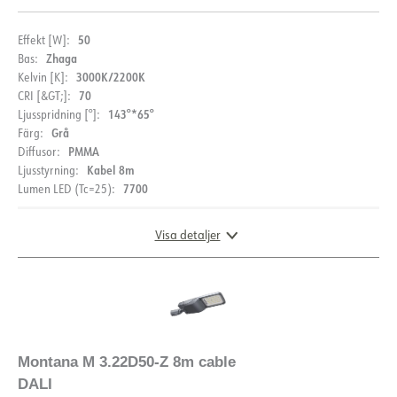
50
Effekt [W]:
Zhaga
Bas:
3000K/2200K
Kelvin [K]:
70
CRI [&GT;]:
143°*65°
Ljusspridning [°]:
Grå
Färg:
PMMA
Diffusor:
Kabel 8m
Ljusstyrning:
7700
Lumen LED (Tc=25):
Visa detaljer
DOKUMENTATION
Datablad (NO)
Datablad (ENG)
MÅTT
FDV (NO)
FDV (ENG)
EPD
Montana M 3.22D50-Z 8m cable
DALI