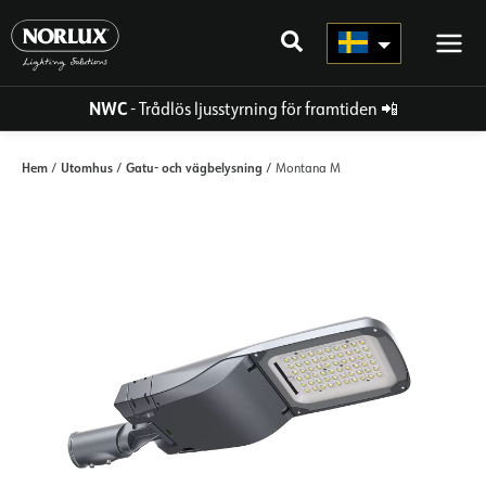
Hoppa
direkt
till
innehållet
NWC
- Trådlös ljusstyrning för framtiden
📲
Hem
Utomhus
Gatu- och vägbelysning
/
/
/ Montana M