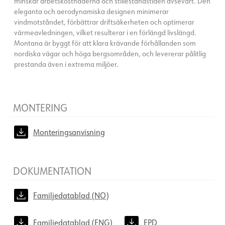
minskar arbetskostnaderna och stilleståndstiden avsevärt. Den
eleganta och aerodynamiska designen minimerar
vindmotståndet, förbättrar driftsäkerheten och optimerar
värmeavledningen, vilket resulterar i en förlängd livslängd.
Montana är byggt för att klara krävande förhållanden som
nordiska vägar och höga bergsområden, och levererar pålitlig
prestanda även i extrema miljöer.
MONTERING
Monteringsanvisning
DOKUMENTATION
Familjedatablad (NO)
Familjedatablad (ENG)
EPD