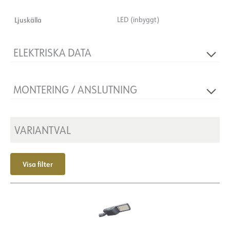
Ljuskälla
LED (inbyggt)
ELEKTRISKA DATA
Flimmerfri
Ja
MONTERING / ANSLUTNING
Spänning [V]
230V 50Hz
Isoleringsklass
2
Montering
Mast Ø60-76
Plint
N/A
VARIANTVAL
Visa filter