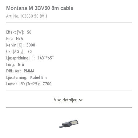
Montana M 3BV50 8m cable
Art. No.
103030-50-BV-1
50
Effekt [W]:
N/A
Bas:
3000
Kelvin [K]:
70
CRI [&GT;]:
143°*65°
Ljusspridning [°]:
Grå
Färg:
PMMA
Diffusor:
Kabel 8m
Ljusstyrning:
7700
Lumen LED (Tc=25):
Visa detaljer
MÅTT