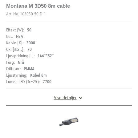
Montana M 3D50 8m cable
Art. No.
103030-50-D-1
50
Effekt [W]:
N/A
Bas:
3000
Kelvin [K]:
70
CRI [&GT;]:
146°*52°
Ljusspridning [°]:
Grå
Färg:
PMMA
Diffusor:
Kabel 8m
Ljusstyrning:
7700
Lumen LED (Tc=25):
Visa detaljer
DOKUMENTATION
MÅTT
Datablad (NO)
Datablad (ENG)