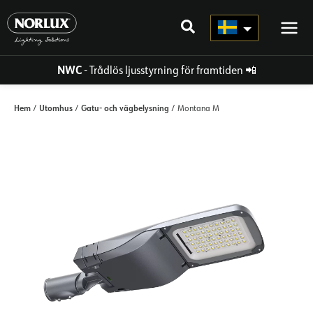
Hoppa
direkt
till
innehållet
NWC
- Trådlös ljusstyrning för framtiden
📲
Hem
Utomhus
Gatu- och vägbelysning
/
/
/ Montana M