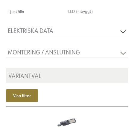
Ljuskälla
LED (inbyggt)
ELEKTRISKA DATA
Flimmerfri
Ja
MONTERING / ANSLUTNING
Spänning [V]
230V 50Hz
Isoleringsklass
2
Montering
Mast Ø60-76
Plint
N/A
VARIANTVAL
Visa filter