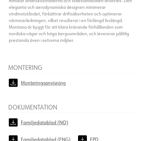
minskar arbetskostnaderna och stilleståndstiden avsevärt. Den
eleganta och aerodynamiska designen minimerar
vindmotståndet, förbättrar driftsäkerheten och optimerar
värmeavledningen, vilket resulterar i en förlängd livslängd.
Montana är byggt för att klara krävande förhållanden som
nordiska vägar och höga bergsområden, och levererar pålitlig
prestanda även i extrema miljöer.
MONTERING
Monteringsanvisning
DOKUMENTATION
Familjedatablad (NO)
Familjedatablad (ENG)
EPD