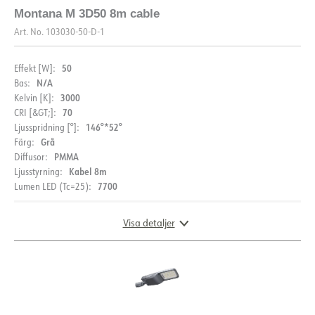
Montana M 3D50 8m cable
Art. No.
103030-50-D-1
50
Effekt [W]:
N/A
Bas:
3000
Kelvin [K]:
70
CRI [&GT;]:
146°*52°
Ljusspridning [°]:
Grå
Färg:
PMMA
Diffusor:
Kabel 8m
Ljusstyrning:
7700
Lumen LED (Tc=25):
Visa detaljer
DOKUMENTATION
MÅTT
Datablad (NO)
Datablad (ENG)