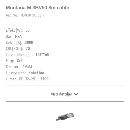
Montana M 3BV50 8m cable
Art. No.
103030-50-BV-1
50
Effekt [W]:
N/A
Bas:
3000
Kelvin [K]:
70
CRI [&GT;]:
143°*65°
Ljusspridning [°]:
Grå
Färg:
PMMA
Diffusor:
Kabel 8m
Ljusstyrning:
7700
Lumen LED (Tc=25):
Visa detaljer
MÅTT