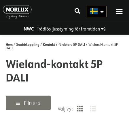
Hoppa
direkt
till
innehållet
NWC
- Trådlös ljusstyrning för framtiden
📲
Hem
Snabbkoppling
Kontakt / fördelare 5P DALI
/
/
/ Wieland-kontakt 5P
DALI
Wieland-kontakt 5P
DALI
Filtrera
Välj vy: