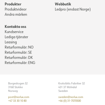
Produkter
Webbutik
Produktvideor
Ledpro (endast Norge)
Andra märken
Kontakta oss
Kundservice
Lediga tjänster
Leasing
Returformulär: NO
Returformulär: SE
Returformulär: DK
Returformulär: ENG
Borgeskogen 32
Krokslätts Fabriker 32
3160 Stokke
431 37 Mölndal
Norway
Sweden
post@norlux.com
sweden@norlux.com
+47 33 30 10 80
+46 (0) 31-7070500