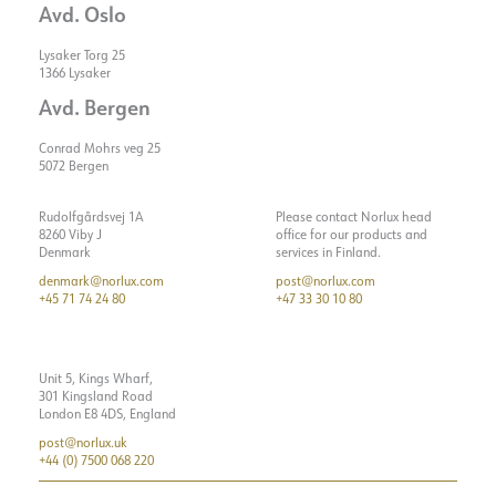
Avd. Oslo
Lysaker Torg 25
1366 Lysaker
Avd. Bergen
Conrad Mohrs veg 25
5072 Bergen
Rudolfgårdsvej 1A
Please contact Norlux head
8260 Viby J
office for our products and
Denmark
services in Finland.
denmark@norlux.com
post@norlux.com
+45 71 74 24 80
+47 33 30 10 80
Unit 5, Kings Wharf,
301 Kingsland Road
London E8 4DS, England
post@norlux.uk
+44 (0) 7500 068 220