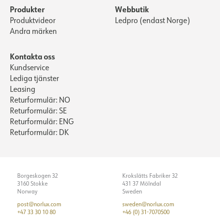
Produkter
Webbutik
Produktvideor
Ledpro (endast Norge)
Andra märken
Kontakta oss
Kundservice
Lediga tjänster
Leasing
Returformulär: NO
Returformulär: SE
Returformulär: ENG
Returformulär: DK
Borgeskogen 32
Krokslätts Fabriker 32
3160 Stokke
431 37 Mölndal
Norway
Sweden
post@norlux.com
sweden@norlux.com
+47 33 30 10 80
+46 (0) 31-7070500