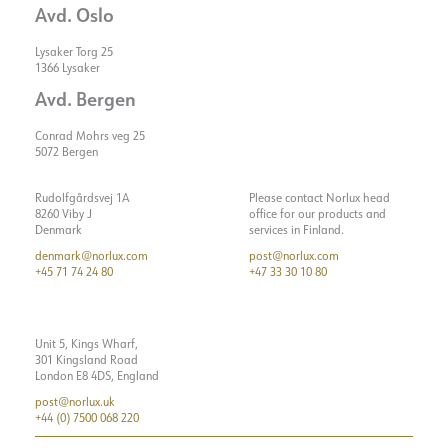
Avd. Oslo
Lysaker Torg 25
1366 Lysaker
Avd. Bergen
Conrad Mohrs veg 25
5072 Bergen
Rudolfgårdsvej 1A
Please contact Norlux head
8260 Viby J
office for our products and
Denmark
services in Finland.
denmark@norlux.com
post@norlux.com
+45 71 74 24 80
+47 33 30 10 80
Unit 5, Kings Wharf,
301 Kingsland Road
London E8 4DS, England
post@norlux.uk
+44 (0) 7500 068 220