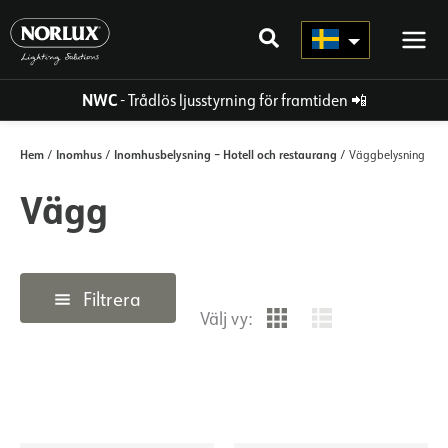
Hoppa
direkt
till
innehållet
NWC
- Trådlös ljusstyrning för framtiden
📲
Hem
Inomhus
Inomhusbelysning – Hotell och restaurang
/
/
/ Väggbelysning
Vägg
Filtrera
Välj vy: