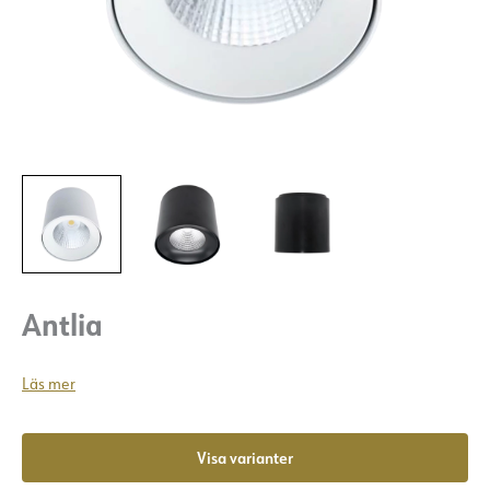
Antlia
Läs mer
Visa varianter