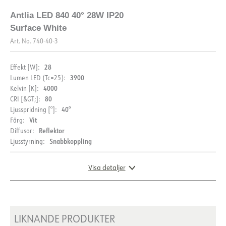
Antlia LED 840 40° 28W IP20
FDV (NO)
FDV (ENG)
Surface White
Art. No.
740-40-3
LDT fil
28
Effekt [W]:
3900
Lumen LED (Tc=25):
4000
Kelvin [K]:
80
CRI [&GT;]:
40°
Ljusspridning [°]:
Vit
Färg:
BESKRIVNING
Reflektor
Diffusor:
Snabbkoppling
Ljusstyrning:
PRODUKT
Antlia är en extern downlight för takmontering. Den har
en robust konstruktion som gör den mycket användbar i
olika typer av installationer. Antlia levererar cirka 100
Visa detaljer
IP-klass
IP20
lumen per watt, med andra ord är detta en mycket
energieffektiv armatur. Antlia är tillverkad av pressgjuten
Färg
Svart
aluminium och finns i svart eller vitt.
Bredd [mm]
170
DIMENSIONER OCH LJUSFÖRDELNING
LIKNANDE PRODUKTER
Höjd [mm]
175