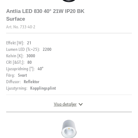
Antlia LED 830 40° 21W IP20 BK
Surface
Art. No.
733-40-2
21
Effekt [W]:
2200
Lumen LED (Tc=25):
3000
Kelvin [K]:
80
CRI [&GT;]:
40°
Ljusspridning [°]:
Svart
Färg:
Reflektor
Diffusor:
Kopplingsplint
Ljusstyrning:
Visa detaljer
MÅTT