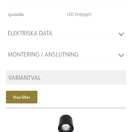
Ljuskälla
LED (inbyggt)
ELEKTRISKA DATA
Dimningstyp
Inga
MONTERING / ANSLUTNING
Spänning [V]
230V 50Hz
Isoleringsklass
1
Montering
Exteriör, tak
Plint
N/A
VARIANTVAL
Visa filter