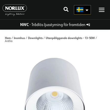
Hoppa
direkt
till
innehållet
NWC
- Trådlös ljusstyrning för framtiden
📲
Hem
Inomhus
Downlights
Utanpåliggande downlights - 13–50W
/
/
/
/
Antlia