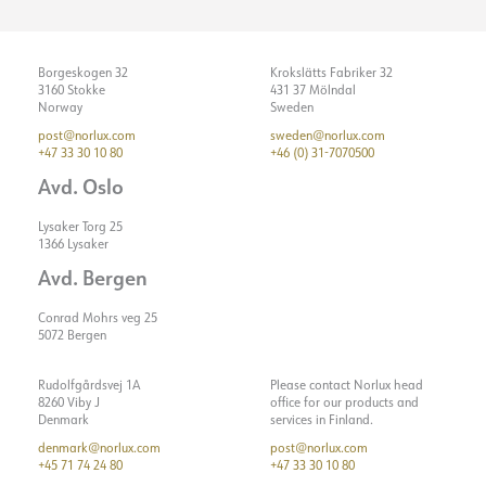
LJUSTEKNIK
Ljuseffekt [lm/W]
95
Strøm LED [mA]
500
Borgeskogen 32
Krokslätts Fabriker 32
Lumen ut [lm]
3000
3160 Stokke
431 37 Mölndal
Norway
Sweden
Lumen LED (tc=25)
3900
post@norlux.com
sweden@norlux.com
Spridningsvinkel [°]
40°
+47 33 30 10 80
+46 (0) 31-7070500
Färgtemperatur [K]
4000
Avd. Oslo
Färgåtergivning [CRI/Ra]
80
Lysaker Torg 25
1366 Lysaker
Färgkod
840
Avd. Bergen
Ljuskälla
LED (inbyggt)
Optik
Reflektor
Conrad Mohrs veg 25
5072 Bergen
ELEKTRISKA DATA
Rudolfgårdsvej 1A
Please contact Norlux head
MONTERING / ANSLUTNING
Dimningstyp
Inga
8260 Viby J
office for our products and
Denmark
services in Finland.
Spänning [V]
230V 50Hz
denmark@norlux.com
post@norlux.com
Anslutning
Snabbkoppling
+45 71 74 24 80
+47 33 30 10 80
Isoleringsklass
1