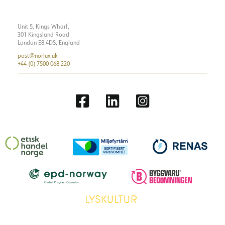
Montering
Exteriör, tak
Visa detaljer
Plint
N/A
Systemeffekt [W]
28
Unit 5, Kings Wharf,
301 Kingsland Road
Ljuseffekt [lm/W]
107
London E8 4DS, England
post@norlux.uk
+44 (0) 7500 068 220