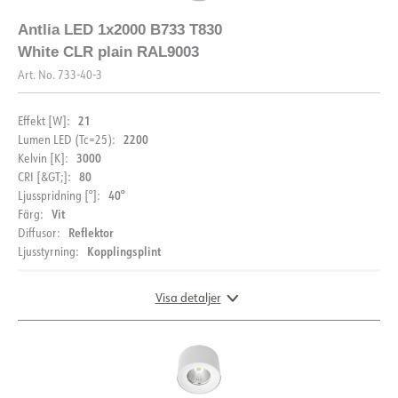
Antlia LED 1x2000 B733 T830
White CLR plain RAL9003
Art. No.
733-40-3
21
Effekt [W]:
2200
Lumen LED (Tc=25):
3000
Kelvin [K]:
80
CRI [&GT;]:
40°
Ljusspridning [°]:
Vit
Färg:
Reflektor
Diffusor:
Kopplingsplint
Ljusstyrning:
Visa detaljer
DOKUMENTATION
DIMENSIONER OCH LJUSFÖRDELNING
Datablad (NO)
Datablad (ENG)