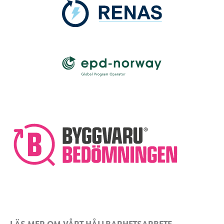
LÄS MER OM VÅRT HÅLLBARHETSARBETE