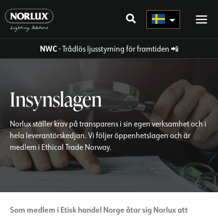
Hoppa
direkt
till
innehållet
NWC
- Trådlös ljusstyrning för framtiden
📲
Insynslagen
Norlux ställer krav på transparens i sin egen verksamhet och i
hela leverantörskedjan. Vi följer öppenhetslagen och är
medlem i Ethical Trade Norway.
Som medlem i Etisk handel Norge åtar sig Norlux att