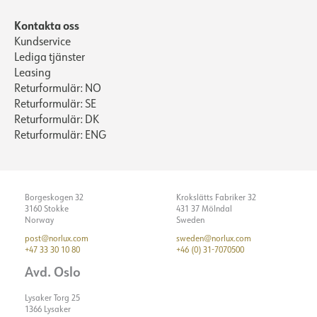
Kontakta oss
Kundservice
Lediga tjänster
Leasing
Returformulär: NO
Returformulär: SE
Returformulär: DK
Returformulär: ENG
Borgeskogen 32
Krokslätts Fabriker 32
3160 Stokke
431 37 Mölndal
Norway
Sweden
post@norlux.com
sweden@norlux.com
+47 33 30 10 80
+46 (0) 31-7070500
Avd. Oslo
Lysaker Torg 25
1366 Lysaker