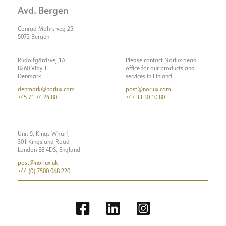
Avd. Bergen
Conrad Mohrs veg 25
5072 Bergen
Rudolfgårdsvej 1A
Please contact Norlux head
8260 Viby J
office for our products and
Denmark
services in Finland.
denmark@norlux.com
post@norlux.com
+45 71 74 24 80
+47 33 30 10 80
Unit 5, Kings Wharf,
301 Kingsland Road
London E8 4DS, England
post@norlux.uk
+44 (0) 7500 068 220