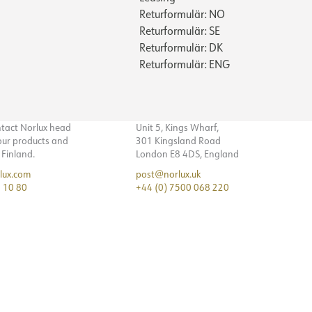
Returformulär: NO
Returformulär: SE
Returformulär: DK
Returformulär: ENG
ntact Norlux head
Unit 5, Kings Wharf,
 our products and
301 Kingsland Road
n Finland.
London E8 4DS, England
lux.com
post@norlux.uk
 10 80
+44 (0) 7500 068 220