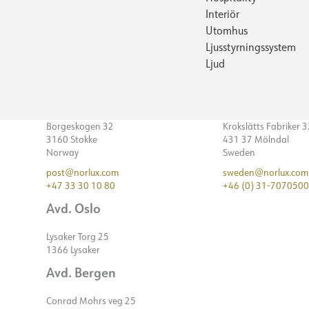
Interiör
Utomhus
Ljusstyrningssystem
Ljud
Borgeskogen 32
Krokslätts Fabriker 
3160 Stokke
431 37 Mölndal
Norway
Sweden
post@norlux.com
sweden@norlux.com
+47 33 30 10 80
+46 (0) 31-7070500
Avd. Oslo
Lysaker Torg 25
1366 Lysaker
Avd. Bergen
Conrad Mohrs veg 25