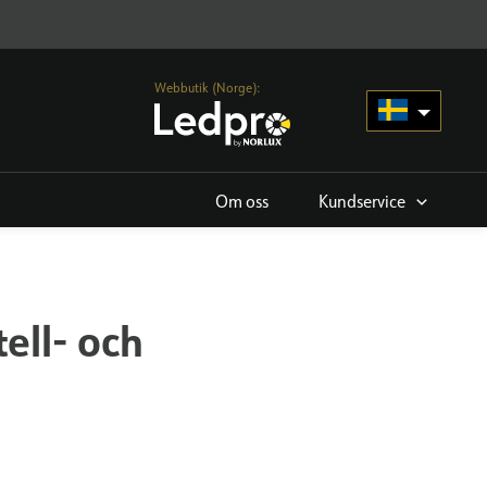
Webbutik (Norge):
Om oss
Kundservice
ell- och