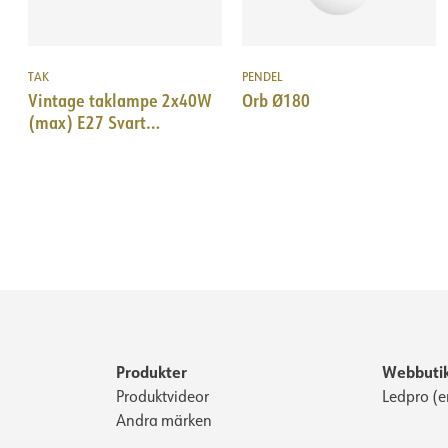
TAK
PENDEL
Vintage taklampe 2x40W
Orb Ø180
(max) E27 Svart
u/lyskilde
Produkter
Webbuti
Produktvideor
Ledpro (e
Andra märken