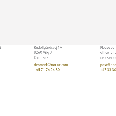
32
Rudolfgårdsvej 1A
Please co
8260 Viby J
office for
Denmark
services i
denmark@norlux.com
post@nor
+45 71 74 24 80
+47 33 30