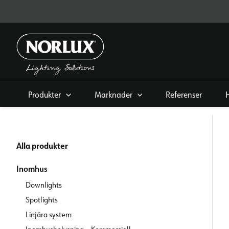
Hoppa
direkt
till
innehållet
Produkter
Marknader
Referenser
Alla produkter
Inomhus
Downlights
Spotlights
Linjära system