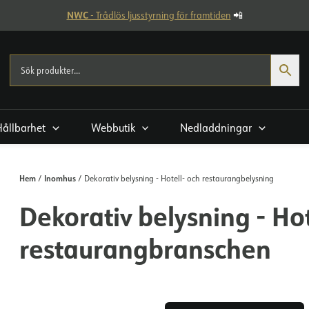
NWC
- Trådlös ljusstyrning för framtiden
📲
Hållbarhet
Webbutik
Nedladdningar
Hem
Inomhus
/
/ Dekorativ belysning - Hotell- och restaurangbelysning
Dekorativ belysning - Hot
restaurangbranschen