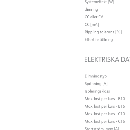
Systemeffekt [W]
dimring
CC eller CV
CC [mA]
Rippling tolerans [%]
Effektinställning
ELEKTRISKA DA
Dimningstyp
Spänning [V]
Isoleringsklass
Max. last per kurs - B10
Max. last per kurs - B16
Max. last per kurs - C10
Max. last per kurs - C16
Startström Imax [A]