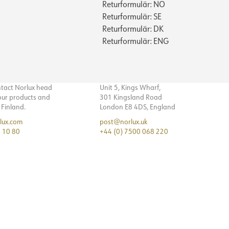
Returformulär: NO
Returformulär: SE
Returformulär: DK
Returformulär: ENG
ntact Norlux head
Unit 5, Kings Wharf,
 our products and
301 Kingsland Road
n Finland.
London E8 4DS, England
lux.com
post@norlux.uk
 10 80
+44 (0) 7500 068 220