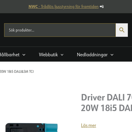
NWC
- Trådlös ljusstyrning för framtiden
📲
Hållbarhet
Webbutik
Nedladdningar
 20W 18i5 DALI&SM TCI
Driver DALI
20W 18i5 DA
Läs mer