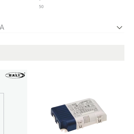
50
TA
TCI
Mini Jolly DALI 20