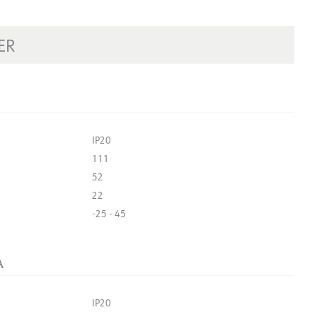
ER
IP20
111
52
22
-25 - 45
A
IP20