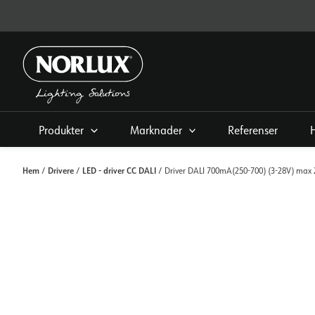
Hoppa
direkt
till
innehållet
Produkter
Marknader
Referenser
Hem
Drivere
LED - driver CC DALI
/
/
/ Driver DALI 700mA(250-700) (3-28V) max