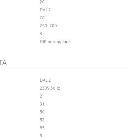
20
DALI2
CC
250–700
3
DIP-omkopplare
TA
DALI2
230V 50Hz
2
31
50
52
85
5