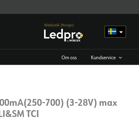
Webbutik (Norge):
Om oss
Kundservice
 700mA(250-700) (3-28V) max
LI&SM TCI