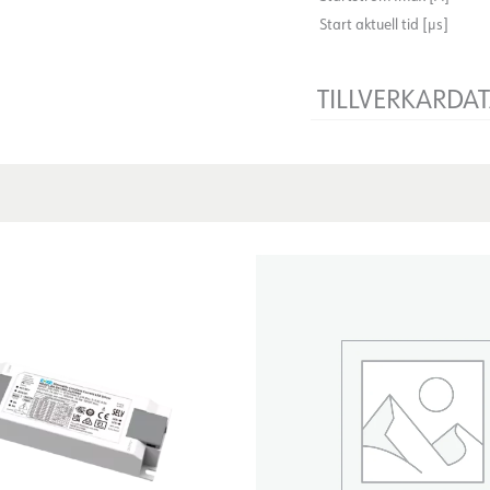
Start aktuell tid [µs]
TILLVERKARDA
Producent
Tillverkarens beskrivning