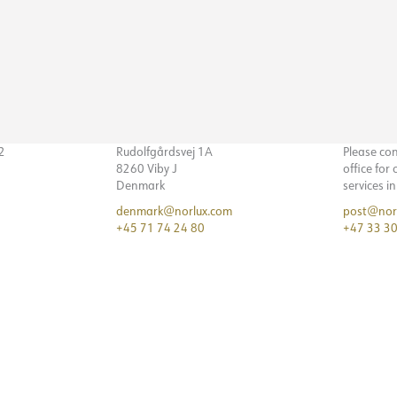
32
Rudolfgårdsvej 1A
Please co
8260 Viby J
office for
Denmark
services i
denmark@norlux.com
post@nor
+45 71 74 24 80
+47 33 30