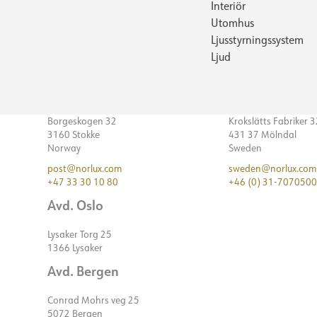
Interiör
Utomhus
Ljusstyrningssystem
Ljud
Borgeskogen 32
Krokslätts Fabriker 
3160 Stokke
431 37 Mölndal
Norway
Sweden
post@norlux.com
sweden@norlux.com
+47 33 30 10 80
+46 (0) 31-7070500
Avd. Oslo
Lysaker Torg 25
1366 Lysaker
Avd. Bergen
Conrad Mohrs veg 25
5072 Bergen