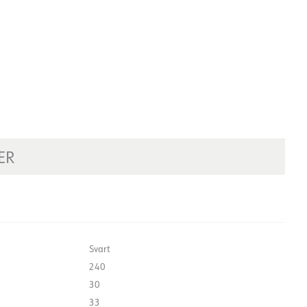
ER
Svart
240
30
33