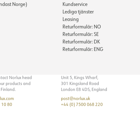
ndast Norge)
Kundservice
Lediga tjänster
Leasing
Returformulär: NO
Returformulär: SE
Returformulär: DK
Returformulär: ENG
ntact Norlux head
Unit 5, Kings Wharf,
 our products and
301 Kingsland Road
n Finland.
London E8 4DS, England
lux.com
post@norlux.uk
 10 80
+44 (0) 7500 068 220