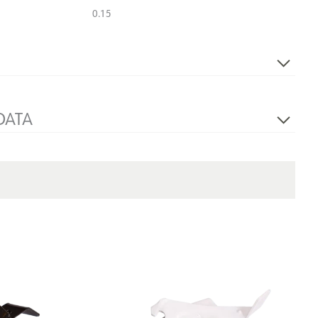
0.15
Ja
DATA
Justerbar hörnkontakt