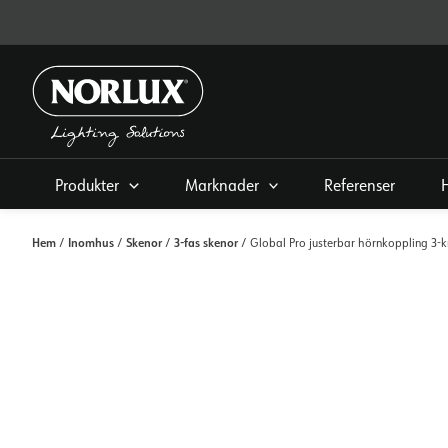
Hoppa
direkt
till
innehållet
Produkter
Marknader
Referenser
Hem
Inomhus
Skenor
3-fas skenor
/
/
/
/ Global Pro justerbar hörnkoppling 3-k