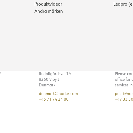
Produktvideor
Ledpro (e
Andra märken
32
Rudolfgårdsvej 1A
Please co
8260 Viby J
office for
Denmark
services i
denmark@norlux.com
post@nor
+45 71 74 24 80
+47 33 30