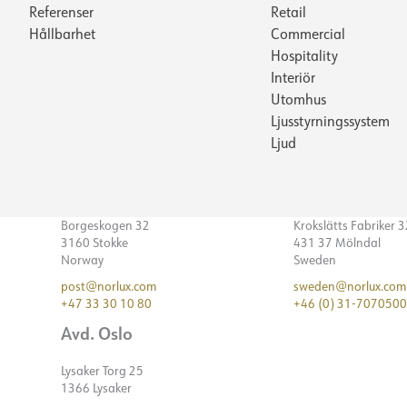
Referenser
Retail
Hållbarhet
Commercial
Hospitality
Interiör
Utomhus
Ljusstyrningssystem
Ljud
Borgeskogen 32
Krokslätts Fabriker 
3160 Stokke
431 37 Mölndal
Norway
Sweden
post@norlux.com
sweden@norlux.com
+47 33 30 10 80
+46 (0) 31-7070500
Avd. Oslo
Lysaker Torg 25
1366 Lysaker