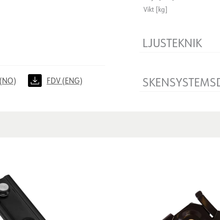
Vikt [kg]
LJUSTEKNIK
Dimbar
SKENSYSTEMS
(NO)
FDV (ENG)
Produkt