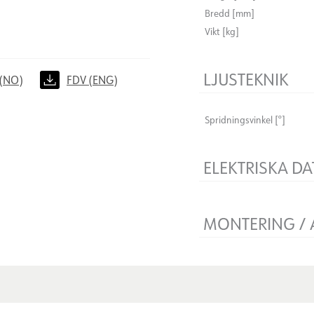
Bredd [mm]
Vikt [kg]
LJUSTEKNIK
(NO)
FDV (ENG)
Spridningsvinkel [°]
ELEKTRISKA DA
Dimningstyp
Spänning [V]
MONTERING /
Isoleringsklass
Plint
Anslutning
Systemeffekt [W]
Montering