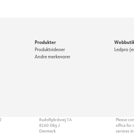
Produkter
Webbuti
Produktvideoer
Ledpro (e
Andre merkevarer
32
Rudolfgårdsvej 1A
Please co
8260 Viby J
office for
Denmark
services i