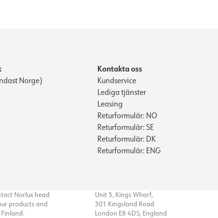
k
Kontakta oss
ndast Norge)
Kundservice
Lediga tjänster
Leasing
Returformulär: NO
Returformulär: SE
Returformulär: DK
Returformulär: ENG
ntact Norlux head
Unit 5, Kings Wharf,
 our products and
301 Kingsland Road
n Finland.
London E8 4DS, England