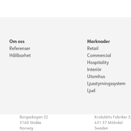
Om oss
Marknader
Referenser
Retail
Hållbarhet
Commercial
Hospitality
Interiör
Utomhus
Ljusstyrningssystem
Ljud
Borgeskogen 32
Krokslätts Fabriker 
3160 Stokke
431 37 Mölndal
Norway
Sweden