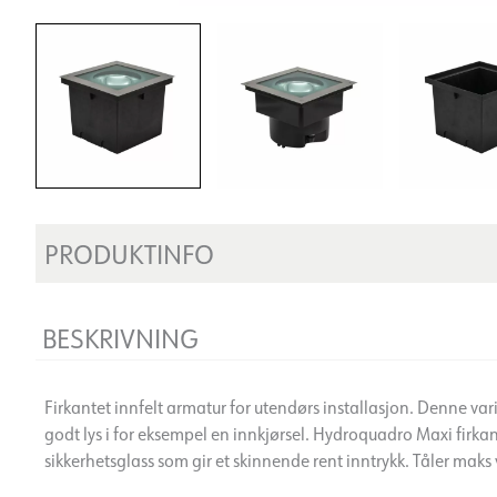
PRODUKTINFO
BESKRIVNING
Firkantet innfelt armatur for utendørs installasjon. Denne v
godt lys i for eksempel en innkjørsel. Hydroquadro Maxi firkant 
sikkerhetsglass som gir et skinnende rent inntrykk. Tåler maks