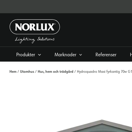
Hoppa
direkt
till
innehållet
Produkter
Marknader
Referenser
Hem
Utomhus
Hus, hem och trädgård
/
/
/ Hydroquadro Maxi fyrkantig 70w G1