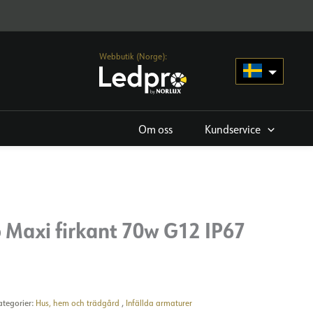
Webbutik (Norge):
Om oss
Kundservice
Maxi firkant 70w G12 IP67
ategorier:
Hus, hem och trädgård
,
Infällda armaturer