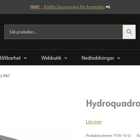
NWC
- Trådlös ljusstyrning för framtiden
📲
Hållbarhet
Webbutik
Nedladdningar
2 IP67
Hydroquadro 
Läs mer
Produktnummer:
9106-10-42
K