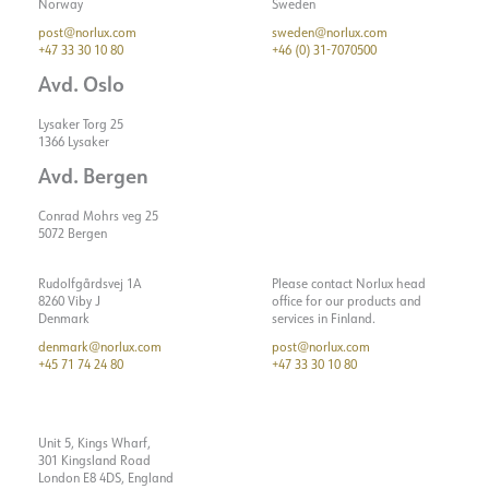
Färgtolerans [SDCM]
5
Norway
Sweden
Start aktuell tid [µs]
210
GR - C5
post@norlux.com
sweden@norlux.com
Ljuskälla
LED (inbyggt)
Strøm LED [mA]
60
+47 33 30 10 80
+46 (0) 31-7070500
ELEKTRISKA DATA
Spänning ut, min. [V]
5.34
Avd. Oslo
Spänning ut, max. [V]
5.4
Lysaker Torg 25
MONTERING / ANSLUTNING
Dimningstyp
Inga
1366 Lysaker
Spänning [V]
230V 50Hz
Avd. Bergen
TILLBEHÖR
Anslutning
Kabel 8m
Isoleringsklass
1
Montering
Vägg, mast
Conrad Mohrs veg 25
Systemeffekt [W]
90
5072 Bergen
Ljuseffekt [lm/W]
153
Visa detaljer
Rudolfgårdsvej 1A
Please contact Norlux head
Max. last per kurs - B10
3
8260 Viby J
office for our products and
Denmark
services in Finland.
Max. last per kurs - B16
4
denmark@norlux.com
post@norlux.com
+45 71 74 24 80
+47 33 30 10 80
Max. last per kurs - C10
5
Max. last per kurs - C16
8
Läckström [mA]
0.7
TILLBEHÖR
Unit 5, Kings Wharf,
Wall bracket for
301 Kingsland Road
Startström Imax [A]
50
London E8 4DS, England
Montana, Joule, Anka