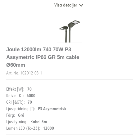
Visa detaljer
DIMENSIONER OCH LJUSFÖRDELNING
Joule 12000lm 740 70W P3
Assymetric IP66 GR 5m cable
Ø60mm
Art. No.
102012-03-1
70
Effekt [W]:
4000
Kelvin [K]:
70
CRI [&GT;]:
P3 Asymmetrisk
Ljusspridning [°]:
Grå
Färg:
Kabel 5m
Ljusstyrning:
12000
Lumen LED (Tc=25):