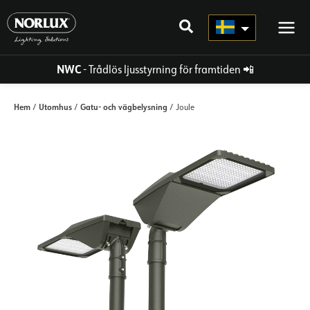
Hoppa
direkt
till
innehållet
NWC
- Trådlös ljusstyrning för framtiden
📲
Hem
Utomhus
Gatu- och vägbelysning
/
/
/ Joule