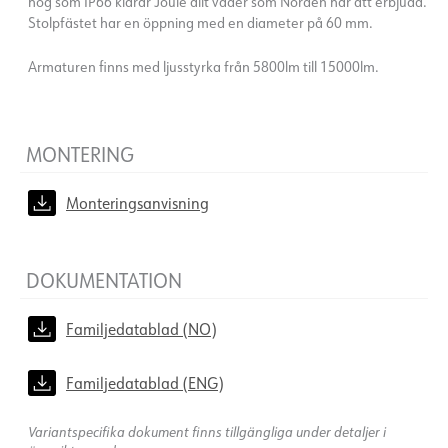
hög som IP66 klarar Joule allt väder som Norden har att erbjuda.
Stolpfästet har en öppning med en diameter på 60 mm.
Armaturen finns med ljusstyrka från 5800lm till 15000lm.
MONTERING
Monteringsanvisning
DOKUMENTATION
Familjedatablad (NO)
Familjedatablad (ENG)
Variantspecifika dokument finns tillgängliga under detaljer i