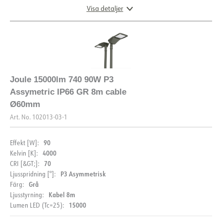
Visa detaljer
DIMENSIONER OCH LJUSFÖRDELNING
Joule 15000lm 740 90W P3
Assymetric IP66 GR 8m cable
Ø60mm
Art. No.
102013-03-1
90
Effekt [W]:
4000
Kelvin [K]:
70
CRI [&GT;]:
P3 Asymmetrisk
Ljusspridning [°]:
DOKUMENTATION
Grå
Färg:
Kabel 8m
Ljusstyrning:
15000
Lumen LED (Tc=25):
Datablad (NO)
Datablad (ENG)