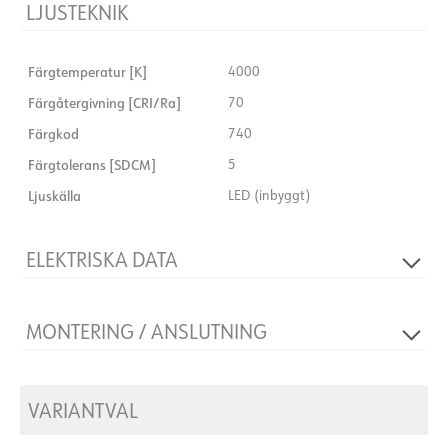
LJUSTEKNIK
Färgtemperatur [K]
4000
Färgåtergivning [CRI/Ra]
70
Färgkod
740
Färgtolerans [SDCM]
5
Ljuskälla
LED (inbyggt)
ELEKTRISKA DATA
Spänning [V]
230V 50Hz
MONTERING / ANSLUTNING
Isoleringsklass
1
Montering
Vägg, mast
VARIANTVAL