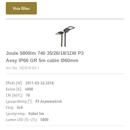
Visa filter
Joule 5800lm 740 35/26/18/11W P3
Assy IP66 GR 5m cable Ø60mm
Art. No.
102010-03-1
2011-03-26 2018
Effekt [W]:
4000
Kelvin [K]:
70
CRI [&GT;]:
P3 Asymmetrisk
Ljusspridning [°]:
Grå
Färg:
Kabel 5m
Ljusstyrning:
5800
Lumen LED (Tc=25):