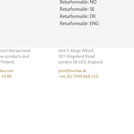
Returformulär: NO
Returformulär: SE
Returformulär: DK
Returformulär: ENG
ntact Norlux head
Unit 5, Kings Wharf,
 our products and
301 Kingsland Road
n Finland.
London E8 4DS, England
lux.com
post@norlux.uk
 10 80
+44 (0) 7500 068 220