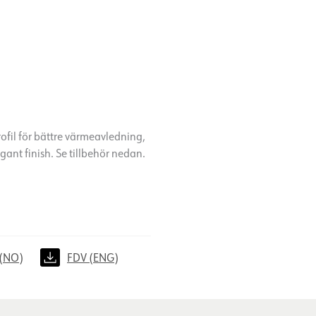
Dimningstyp
Spänning [V]
Isoleringsklass
Effekt [W/m]
Ljuseffekt [lm/W]
rofil för bättre värmeavledning,
gant finish. Se tillbehör nedan.
(NO)
FDV (ENG)