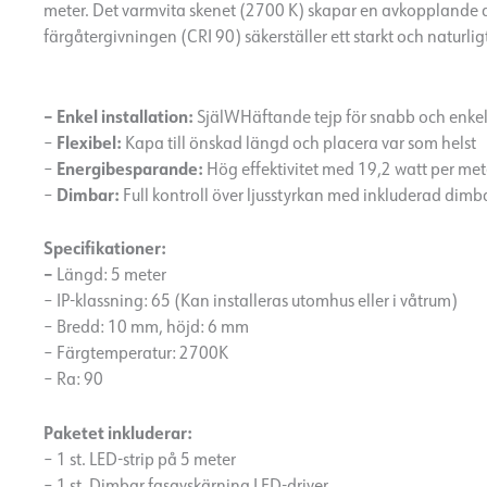
meter. Det varmvita skenet (2700 K) skapar en avkopplande
färgåtergivningen (CRI 90) säkerställer ett starkt och naturligt
– Enkel installation:
SjälWHäftande tejp för snabb och enkel 
Flexibel:
–
Kapa till önskad längd och placera var som helst
Energibesparande:
–
Hög effektivitet med 19,2 watt per met
Dimbar:
–
Full kontroll över ljusstyrkan med inkluderad dimba
Specifikationer:
–
Längd: 5 meter
– IP-klassning: 65 (Kan installeras utomhus eller i våtrum)
– Bredd: 10 mm, höjd: 6 mm
– Färgtemperatur: 2700K
– Ra: 90
Paketet inkluderar:
– 1 st. LED-strip på 5 meter
– 1 st. Dimbar fasavskärning LED-driver