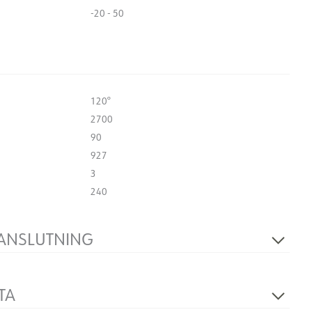
-20 - 50
120°
2700
90
927
3
240
 ANSLUTNING
Inga
25
TA
5