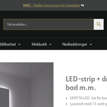
NWC
- Trådlös ljusstyrning för framtiden
📲
Hållbarhet
Webbutik
Nedladdningar
LED-strip + 
bad m.m.
SNYFTA LED -list för 
Ljusstark med 13 watt 