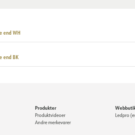
ee end WH
e end BK
Produkter
Webbuti
Produktvideoer
Ledpro (e
Andre merkevarer