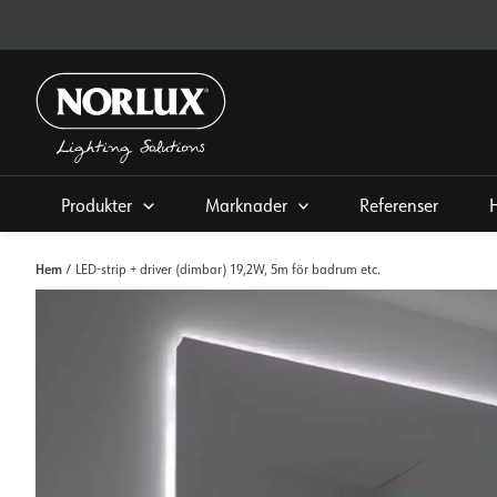
Hoppa
direkt
till
innehållet
Produkter
Marknader
Referenser
Hem
/ LED-strip + driver (dimbar) 19,2W, 5m för badrum etc.