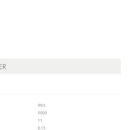
ER
IP65
5000
11
0.15