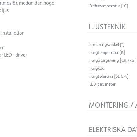
 atmosfär, medan den höga
Driftstemperatur [°C]
 ljus.
LJUSTEKNIK
installation
Spridningsvinkel [°]
er
Färgtemperatur [K]
r LED - driver
Färgåtergivning [CRI/Ra]
Färgkod
Färgtolerans [SDCM]
LED per. meter
MONTERING /
Måste monteras i profil
Skärpunkt [mm]
ELEKTRISKA DA
Maximal längd [m]