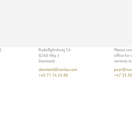
32
Rudolfgårdsvej 1A
Please co
8260 Viby J
office for
Denmark
services i
denmark@norlux.com
post@nor
+45 71 74 24 80
+47 33 30