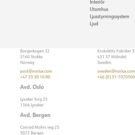
Interiör
Utomhus
Ljusstyrningssystem
Ljud
Borgeskogen 32
Krokslätts Fabriker 
3160 Stokke
431 37 Mölndal
Norway
Sweden
post@norlux.com
sweden@norlux.com
+47 33 30 10 80
+46 (0) 31-7070500
Avd. Oslo
Lysaker Torg 25
1366 Lysaker
Avd. Bergen
Conrad Mohrs veg 25
5072 Bergen