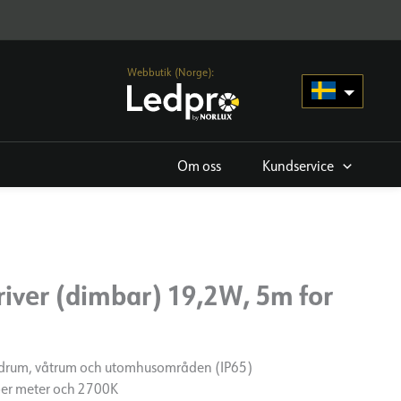
Webbutik (Norge):
Om oss
Kundservice
driver (dimbar) 19,2W, 5m for
badrum, våtrum och utomhusområden (IP65)
per meter och 2700K