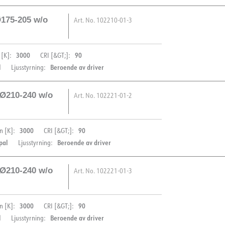
Ø175-205 w/o
Art. No.
102210-01-3
3000
90
 [K]:
CRI [&GT;]:
l
Beroende av driver
Ljusstyrning:
 Ø210-240 w/o
Art. No.
102221-01-2
BESKRIVNING
3000
90
n [K]:
CRI [&GT;]:
Leila R Downlight är utforma
PRODUKT
pal
Beroende av driver
Ljusstyrning:
renoveringsprojekt och för 
anpassad till äldre downlig
IP-klass
 Ø210-240 w/o
Leila R får du nya energieff
Art. No.
102221-01-3
Färg
BESKRIVNING
Höjd [mm]
Håltagning: Ø175-205mm
3000
90
n [K]:
CRI [&GT;]:
Diameter [mm]
Levereras utan driver. Se ti
Leila R.
Downlight är en infä
PRODUKT
l
Beroende av driver
Ljusstyrning:
Material
projektmarknaden med fokus