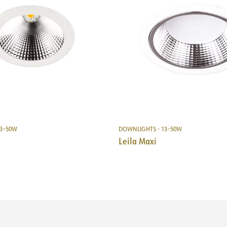
Systemeffekt [W]
Håltagning [mm]
Ljuseffekt [lm/W]
Montering
Strøm LED [mA]
13–50W
DOWNLIGHTS - 13–50W
Leila Maxi