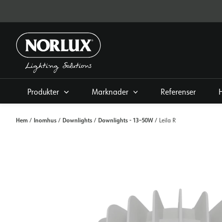
Hoppa
direkt
till
innehållet
Produkter
Marknader
Referenser
Hem
Inomhus
Downlights
Downlights - 13–50W
/
/
/
/ Leila R