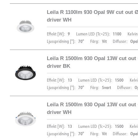
Leila R 1100lm 930 Opal 9W cut out 
driver WH
9
1100
Effekt [W]:
Lumen LED (Tc=25):
Kelvin
70°
Vit
Opa
Ljusspridning [°]:
Färg:
Diffusor:
Leila R 1500lm 930 Opal 13W cut out
DIMENSIONER OCH LJUSFÖRDELNING
driver BK
13
1500
Effekt [W]:
Lumen LED (Tc=25):
Kelvi
70°
Svart
O
Ljusspridning [°]:
Färg:
Diffusor:
Leila R 1500lm 930 Opal 13W cut out
DIMENSIONER OCH LJUSFÖRDELNING
driver WH
13
1500
Effekt [W]:
Lumen LED (Tc=25):
Kelvi
70°
Vit
Opa
Ljusspridning [°]:
Färg:
Diffusor: