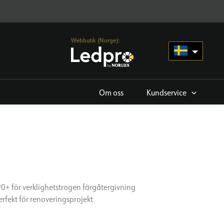
Webbutik (Norge):
Om oss
Kundservice
90+ för verklighetstrogen färgåtergivning
rfekt för renoveringsprojekt