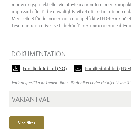
renoveringsprojekt eller vid utbyte av armaturer med kompak
anpassad efter äldre downlights, vilket gör installationen en
Med Leila R får du modern och energieffektiv LED-teknik på ett
Levereras utan driver, se tillbehör för rekommenderade drivd
DOKUMENTATION
Familjedatablad (NO)
Familjedatablad (ENG
Variantspecifika dokument finns tillgängliga under detaljer i översi
VARIANTVAL
Visa filter