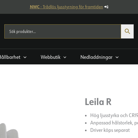
NWC
- Trådlös ljusstyrning för framtiden
📲
Hållbarhet
Webbutik
Nedladdningar
Leila R
Hög ljusstyrka och CRI
Anpassad hålstorlek, pe
Driver köps separat