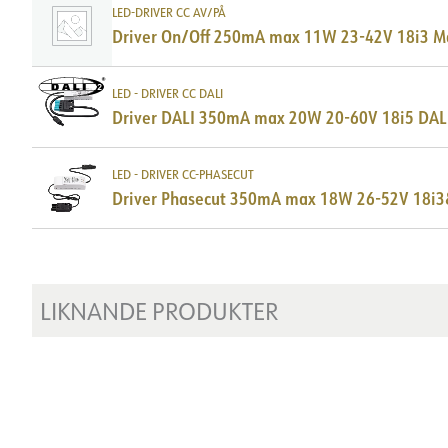
LED-DRIVER CC AV/PÅ
DOKUMENTATION
Driver On/Off 250mA max 11W 23-42V 18i3 M
Datablad (NO)
Datablad (ENG)
FDV 
LED - DRIVER CC DALI
Driver DALI 350mA max 20W 20-60V 18i5 DA
LDT fil
DOKUMENTATION
LED - DRIVER CC-PHASECUT
Driver Phasecut 350mA max 18W 26-52V 18i
Datablad (NO)
Datablad (ENG)
FDV 
LDT fil
LIKNANDE PRODUKTER