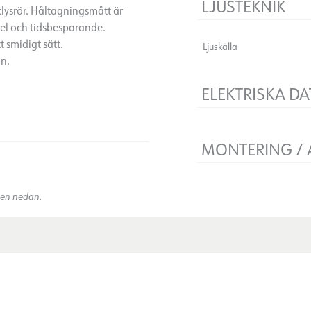
LJUSTEKNIK
tlysrör. Håltagningsmått är
kel och tidsbesparande.
 smidigt sätt.
Ljuskälla
on.
ELEKTRISKA DA
Dimningstyp
Spänning [V]
MONTERING /
Isoleringsklass
)
Anslutning
kten nedan.
Montering