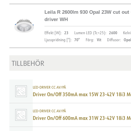
Leila R 2600lm 930 Opal 23W cut out
DIMENSIONER OCH LJUSFÖRDELNING
driver WH
23
2600
Effekt [W]:
Lumen LED (Tc=25):
Kelvi
70°
Vit
Opa
Ljusspridning [°]:
Färg:
Diffusor:
DOKUMENTATION
TILLBEHÖR
DIMENSIONER OCH LJUSFÖRDELNING
Datablad (NO)
Datablad (ENG)
FDV 
LDT fil
LED-DRIVER CC AV/PÅ
Driver On/Off 350mA max 15W 23-42V 18i3 M
DOKUMENTATION
Datablad (NO)
Datablad (ENG)
FDV 
LED-DRIVER CC AV/PÅ
Driver On/Off 600mA max 31W 23-42V 18i3 M