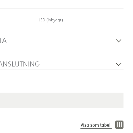
LED (inbyggt)
TA
Beroende av driver
230V 50Hz
 ANSLUTNING
2
Beroende av driver
Infälld, tak
Visa som tabell