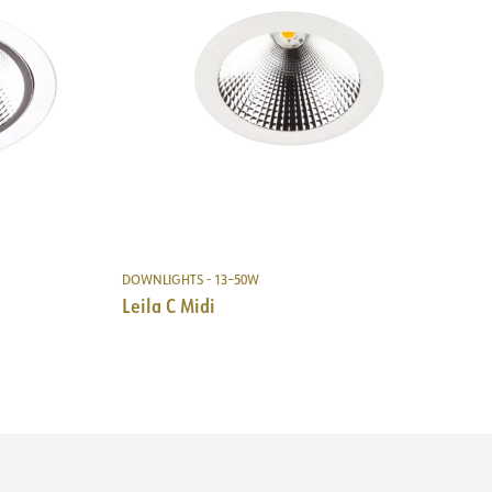
23
240-270
84
Infälld, tak
600
DOWNLIGHTS - 13–50W
Leila C Midi