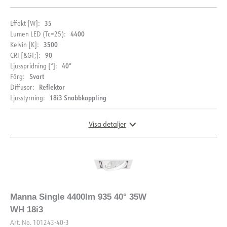
35
Effekt [W]:
4400
Lumen LED (Tc=25):
3500
Kelvin [K]:
90
CRI [&GT;]:
40°
Ljusspridning [°]:
Svart
Färg:
DOKUMENTATION
Reflektor
Diffusor:
18i3 Snabbkoppling
Ljusstyrning:
Datablad (NO)
Datablad (ENG)
Visa detaljer
FDV (NO)
FDV (ENG)
LDT fil
DIMENSIONER OCH LJUSFÖRDELNING
Manna Single 4400lm 935 40° 35W
WH 18i3
Art. No.
101243-40-3