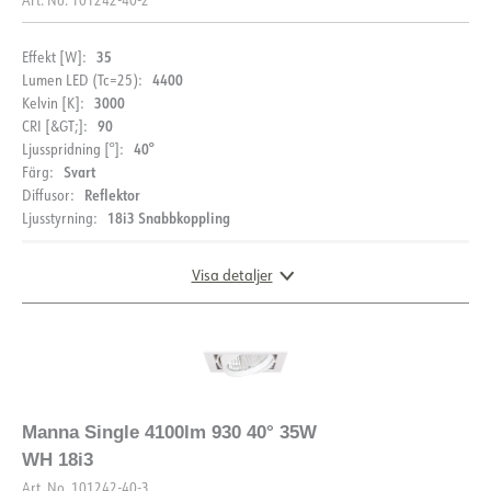
35
Effekt [W]:
4400
Lumen LED (Tc=25):
3000
Kelvin [K]:
90
CRI [&GT;]:
40°
Ljusspridning [°]:
Svart
Färg:
Reflektor
Diffusor:
18i3 Snabbkoppling
Ljusstyrning:
Visa detaljer
DIMENSIONER OCH LJUSFÖRDELNING
Manna Single 4100lm 930 40° 35W
WH 18i3
Art. No.
101242-40-3