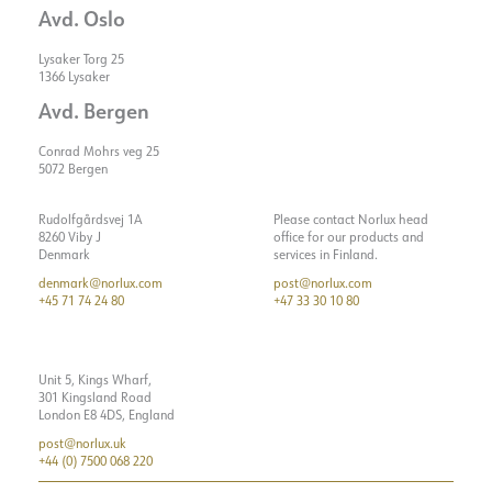
Håltagning [mm]
160x160
Visa detaljer
Max. last per kurs - C10
16
Avd. Oslo
Systemeffekt [W]
35
Montering
Infällt
Max. last per kurs - C16
32
Ljuseffekt [lm/W]
119
Lysaker Torg 25
Startström Imax [A]
25
1366 Lysaker
Max. last per kurs - B10
8
Avd. Bergen
Start aktuell tid [µs]
250
Max. last per kurs - B16
16
Spänning ut, min. [V]
30.6
Conrad Mohrs veg 25
Max. last per kurs - C10
16
5072 Bergen
Spänning ut, max. [V]
39.2
Max. last per kurs - C16
32
Rudolfgårdsvej 1A
Please contact Norlux head
Startström Imax [A]
25
8260 Viby J
office for our products and
Denmark
services in Finland.
Start aktuell tid [µs]
250
denmark@norlux.com
post@norlux.com
Spänning ut, min. [V]
30.6
+45 71 74 24 80
+47 33 30 10 80
Spänning ut, max. [V]
39.2
Unit 5, Kings Wharf,
301 Kingsland Road
London E8 4DS, England
post@norlux.uk
+44 (0) 7500 068 220