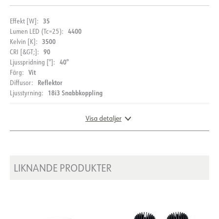
PRODUKT
35
Effekt [W]:
4400
Lumen LED (Tc=25):
IP-klass
IP20
3500
Kelvin [K]:
90
CRI [&GT;]:
Färg
Svart
40°
Ljusspridning [°]:
Längd [mm]
176
Vit
Färg:
DOKUMENTATION
Reflektor
Diffusor:
Bredd [mm]
176
18i3 Snabbkoppling
Ljusstyrning:
Höjd [mm]
Datablad (NO)
140
Datablad (ENG)
Livslängd [h]
L80B10: 60 000
Visa detaljer
FDV (NO)
FDV (ENG)
Driftstemperatur [°C]
-20 - 50
LJUSTEKNIK
LDT fil
MÅTT
LIKNANDE PRODUKTER
Lumen ut [lm]
4170
Lumen LED (tc=25)
4400
Spridningsvinkel [°]
40°