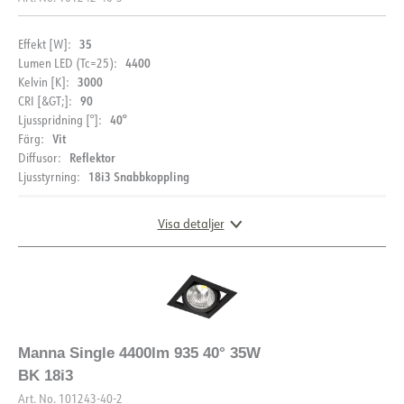
35
Effekt [W]:
4400
Lumen LED (Tc=25):
3000
Kelvin [K]:
90
CRI [&GT;]:
40°
Ljusspridning [°]:
Vit
Färg:
Reflektor
Diffusor:
18i3 Snabbkoppling
Ljusstyrning:
Visa detaljer
DIMENSIONER OCH LJUSFÖRDELNING
Manna Single 4400lm 935 40° 35W
BK 18i3
Art. No.
101243-40-2