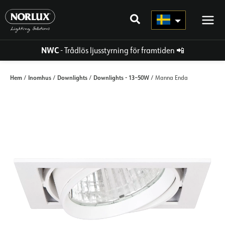
Hoppa
direkt
till
innehållet
NWC
- Trådlös ljusstyrning för framtiden
📲
Hem
Inomhus
Downlights
Downlights - 13–50W
/
/
/
/ Manna Enda