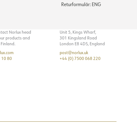
Returformulär: ENG
ntact Norlux head
Unit 5, Kings Wharf,
 our products and
301 Kingsland Road
n Finland.
London E8 4DS, England
lux.com
post@norlux.uk
 10 80
+44 (0) 7500 068 220