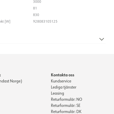
3000
81
830
ekt [W]
928083105125
19
100
k
Kontakta oss
ndast Norge)
Kundservice
Lediga tjänster
Leasing
Returformulär: NO
Returformulär: SE
Returformulär: DK