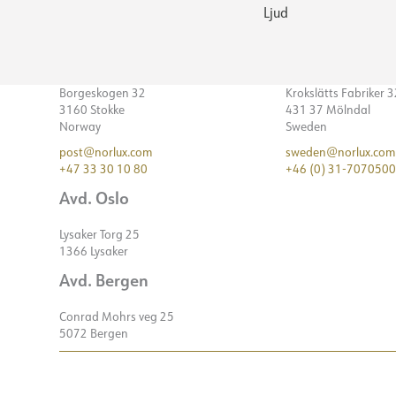
Ljud
Borgeskogen 32
Krokslätts Fabriker 
3160 Stokke
431 37 Mölndal
Norway
Sweden
post@norlux.com
sweden@norlux.com
+47 33 30 10 80
+46 (0) 31-7070500
Avd. Oslo
Lysaker Torg 25
1366 Lysaker
Avd. Bergen
Conrad Mohrs veg 25
5072 Bergen