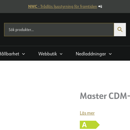
NWC
- Trådlös ljusstyrning för framtiden
📲
Hållbarhet
Webbutik
Nedladdningar
Master CDM-
Läs mer