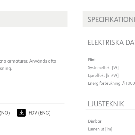
SPECIFIKATION
ELEKTRISKA DA
Plint
tna armaturer. Används ofta
Systemeffekt [W]
ysning.
Ljuseffekt [lm/W]
Energiförbrukning @100
LJUSTEKNIK
(NO)
FDV (ENG)
Dimbar
Lumen ut [lm]