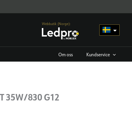
Webbutik (Norge):
Om oss
Kundservice
T 35W/830 G12