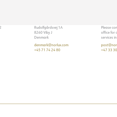
32
Rudolfgårdsvej 1A
Please co
8260 Viby J
office for
Denmark
services i
denmark@norlux.com
post@nor
+45 71 74 24 80
+47 33 30