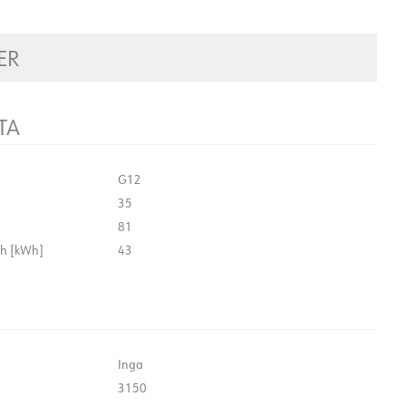
ER
TA
G12
35
81
0h [kWh]
43
Inga
3150