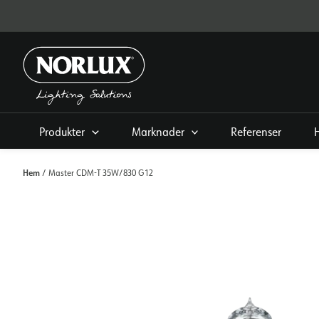
Hoppa
direkt
till
innehållet
Produkter
Marknader
Referenser
Hem
/ Master CDM-T 35W/830 G12