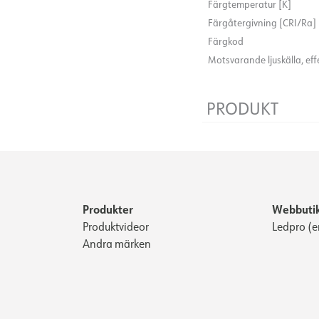
Färgtemperatur [K]
Färgåtergivning [CRI/Ra]
Färgkod
Motsvarande ljuskälla, eff
PRODUKT
Bredd [mm]
Höjd [mm]
Produkter
Webbuti
Produktvideor
Ledpro (e
Andra märken