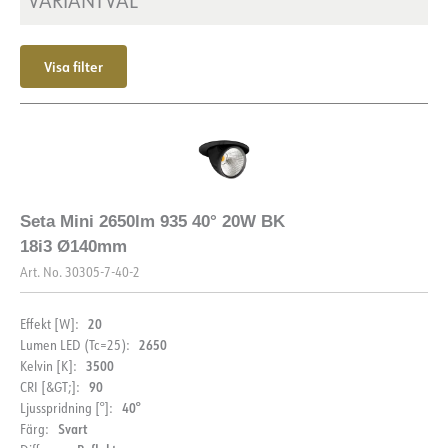
VARIANTVAL
Max. last per kurs - B10
14
Montering
Infälld, tak
Max. last per kurs - B16
24
Visa filter
Max. last per kurs - C10
24
Max. last per kurs - C16
40
Startström Imax [A]
25
Start aktuell tid [µs]
150
Strøm LED [mA]
700
Seta Mini 2650lm 935 40° 20W BK
18i3 Ø140mm
Art. No.
30305-7-40-2
20
Effekt [W]:
2650
Lumen LED (Tc=25):
3500
Kelvin [K]:
90
CRI [&GT;]:
40°
Ljusspridning [°]:
Svart
Färg: