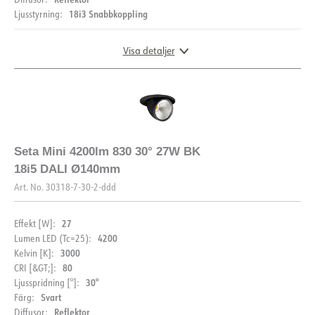
18i3 Snabbkoppling
Ljusstyrning:
Visa detaljer
DIMENSIONER OCH LJUSFÖRDELNING
Seta Mini 4200lm 830 30° 27W BK
18i5 DALI Ø140mm
Art. No.
30318-7-30-2-ddd
27
Effekt [W]:
4200
Lumen LED (Tc=25):
3000
Kelvin [K]:
80
CRI [&GT;]:
30°
Ljusspridning [°]:
Svart
Färg:
DOKUMENTATION
Reflektor
Diffusor: