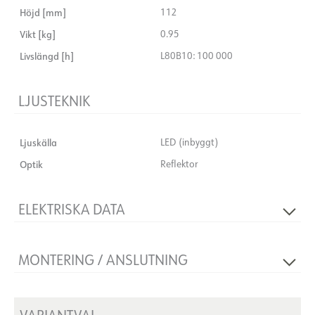
Höjd [mm]
112
Vikt [kg]
0.95
Livslängd [h]
L80B10: 100 000
LJUSTEKNIK
Ljuskälla
LED (inbyggt)
Optik
Reflektor
ELEKTRISKA DATA
Dimningstyp
Inga
MONTERING / ANSLUTNING
Spänning [V]
230V 50Hz
Isoleringsklass
2
Anslutning
18i3 Snabbkoppling
Plint
N/A
Håltagning [mm]
Ø140