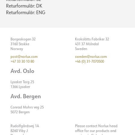
Ljuskälla
LED (inbyggt)
Spänning ut, min. [V]
33.3
Returformulär: DK
Optik
Reflektor
Returformulär: ENG
Spänning ut, max. [V]
36.3
ELEKTRISKA DATA
MONTERING / ANSLUTNING
Dimningstyp
Inga
Borgeskogen 32
Krokslätts Fabriker 32
3160 Stokke
431 37 Mölndal
Spänning [V]
230V 50Hz
Norway
Sweden
Anslutning
18i3 Snabbkoppling
Isoleringsklass
2
post@norlux.com
sweden@norlux.com
Håltagning [mm]
Ø140
Visa detaljer
+47 33 30 10 80
+46 (0) 31-7070500
Plint
N/A
Montering
Infälld, tak
Avd. Oslo
Systemeffekt [W]
27
Max. last per kurs - B10
14
Lysaker Torg 25
1366 Lysaker
Max. last per kurs - B16
24
Avd. Bergen
Max. last per kurs - C10
24
Conrad Mohrs veg 25
Max. last per kurs - C16
40
5072 Bergen
Startström Imax [A]
25
Rudolfgårdsvej 1A
Please contact Norlux head
Start aktuell tid [µs]
150
8260 Viby J
office for our products and