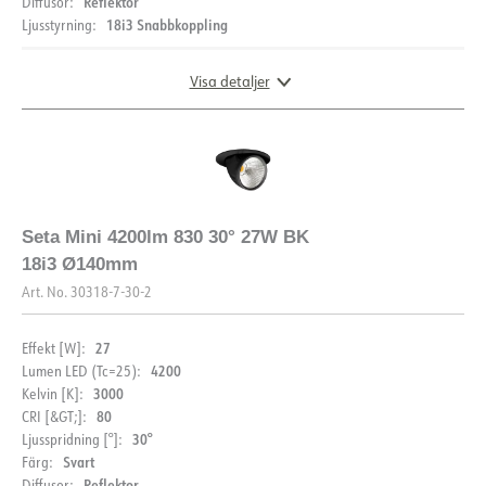
Reflektor
Diffusor:
18i3 Snabbkoppling
Ljusstyrning:
Visa detaljer
DIMENSIONER OCH LJUSFÖRDELNING
Seta Mini 4200lm 830 30° 27W BK
18i3 Ø140mm
Art. No.
30318-7-30-2
27
Effekt [W]:
4200
Lumen LED (Tc=25):
3000
Kelvin [K]:
80
CRI [&GT;]:
30°
Ljusspridning [°]:
Svart
Färg:
Reflektor
Diffusor: