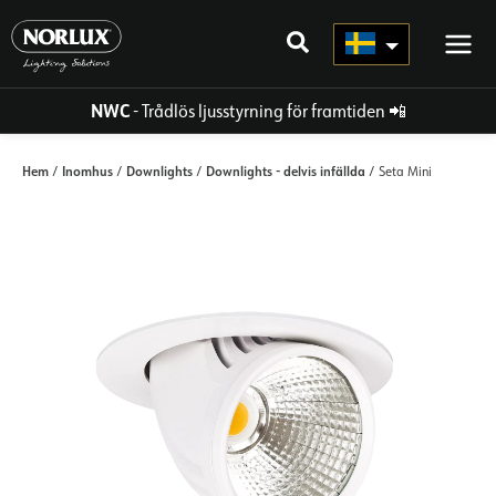
Hoppa
direkt
till
innehållet
NWC
- Trådlös ljusstyrning för framtiden
📲
Hem
Inomhus
Downlights
Downlights - delvis infällda
/
/
/
/ Seta Mini