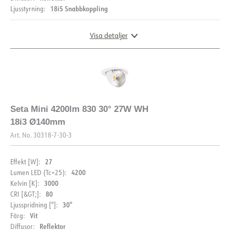
18i5 Snabbkoppling
Ljusstyrning:
Datablad (NO)
Datablad (ENG)
Visa detaljer
FDV (NO)
FDV (ENG)
LDT fil
DIMENSIONER OCH LJUSFÖRDELNING
Seta Mini 4200lm 830 30° 27W WH
18i3 Ø140mm
Art. No.
30318-7-30-3
BESKRIVNING
27
Effekt [W]:
PRODUKT
Seta Mini är en liten och mycket flexibel LED downlight .
4200
Lumen LED (Tc=25):
Den är enkel att justera till önskad vinkel, kan roteras 350°
3000
Kelvin [K]:
samt tiltas upp till 70°. Denna typ säljs i tre färger och har
80
CRI [&GT;]:
IP-klass
IP20
18i3-anslutning. Kan kompletteras med andra varianter
30°
Ljusspridning [°]:
av anslutningar.
Vit
Färg:
DOKUMENTATION
Färg
Svart
Reflektor
Diffusor: