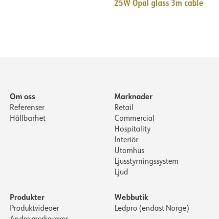
25W Opal glass 3m cable
Om oss
Marknader
Referenser
Retail
Hållbarhet
Commercial
Hospitality
Interiör
Utomhus
Ljusstyrningssystem
Ljud
Produkter
Webbutik
Produktvideoer
Ledpro (endast Norge)
Andre merkevarer