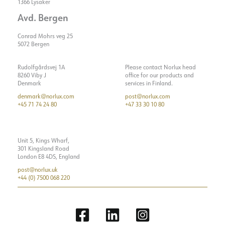
1366 Lysaker
Avd. Bergen
Conrad Mohrs veg 25
5072 Bergen
Rudolfgårdsvej 1A
Please contact Norlux head
8260 Viby J
office for our products and
Denmark
services in Finland.
denmark@norlux.com
post@norlux.com
+45 71 74 24 80
+47 33 30 10 80
Unit 5, Kings Wharf,
301 Kingsland Road
London E8 4DS, England
post@norlux.uk
+44 (0) 7500 068 220