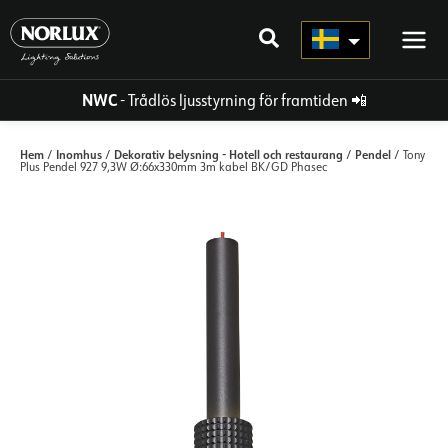
Hoppa
direkt
till
innehållet
NWC
- Trådlös ljusstyrning för framtiden
📲
Hem
Inomhus
Dekorativ belysning - Hotell och restaurang
Pendel
/
/
/
/ Tony
Plus Pendel 927 9,3W Ø:66x330mm 3m kabel BK/GD Phasec