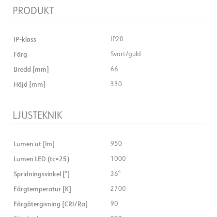
PRODUKT
IP-klass
IP20
Färg
Svart/guld
Bredd [mm]
66
Höjd [mm]
330
LJUSTEKNIK
Lumen ut [lm]
950
Lumen LED (tc=25)
1000
Spridningsvinkel [°]
36°
Färgtemperatur [K]
2700
Färgåtergivning [CRI/Ra]
90