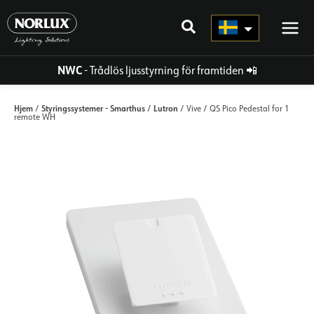
Hoppa
direkt
till
innehållet
NWC
- Trådlös ljusstyrning för framtiden
📲
Hjem
Styringssystemer - Smarthus
Lutron
/
/
/ Vive / QS Pico Pedestal for 1
remote WH