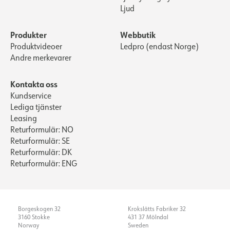
Ljud
Produkter
Webbutik
Produktvideoer
Ledpro (endast Norge)
Andre merkevarer
Kontakta oss
Kundservice
Lediga tjänster
Leasing
Returformulär: NO
Returformulär: SE
Returformulär: DK
Returformulär: ENG
Borgeskogen 32
Krokslätts Fabriker 32
3160 Stokke
431 37 Mölndal
Norway
Sweden