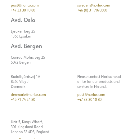
post@norlux.com
sweden@norlux.com
+47 33 30 10 80
+46 (0) 31-7070500
Avd. Oslo
Lysaker Torg 25
1366 Lysaker
Avd. Bergen
Conrad Mohrs veg 25
5072 Bergen
Rudolfgårdsvej 1A
Please contact Norlux head
8260 Viby J
office for our products and
Denmark
services in Finland.
denmark@norlux.com
post@norlux.com
+45 71 74 24 80
+47 33 30 10 80
Unit 5, Kings Wharf,
301 Kingsland Road
London E8 4DS, England