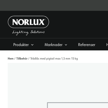
Hoppa
direkt
till
innehållet
Produkter
Marknader
Referenser
Hem
Tillbehör
/
/ Trådlås med pigtail max 1,5 mm 15 kg