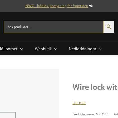
NWC
- Trådlös ljusstyrning för framtiden
📲
Hållbarhet
Webbutik
Nedladdningar
Wire lock wi
Läs mer
Produktnummer:
MST210-1
Ka