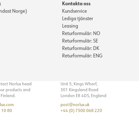
k
Kontakta oss
ndast Norge)
Kundservice
Lediga tjänster
Leasing
Returformulär: NO
Returformulär: SE
Returformulär: DK
Returformulär: ENG
ntact Norlux head
Unit 5, Kings Wharf,
 our products and
301 Kingsland Road
n Finland.
London E8 4DS, England
lux.com
post@norlux.uk
 10 80
+44 (0) 7500 068 220