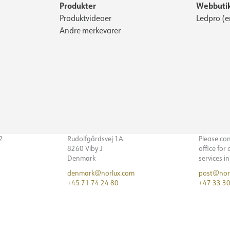
Produkter
Webbuti
Produktvideoer
Ledpro (e
Andre merkevarer
32
Rudolfgårdsvej 1A
Please co
8260 Viby J
office for
Denmark
services i
denmark@norlux.com
post@nor
+45 71 74 24 80
+47 33 30