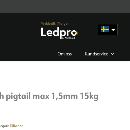
Webbutik (Norge):
Om oss
Kundservice
th pigtail max 1,5mm 15kg
tegori:
Tillbehör