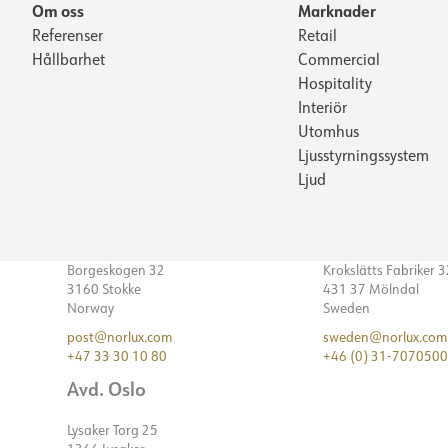
Om oss
Marknader
Referenser
Retail
Hållbarhet
Commercial
Hospitality
Interiör
Utomhus
Ljusstyrningssystem
Ljud
Borgeskogen 32
Krokslätts Fabriker 
3160 Stokke
431 37 Mölndal
Norway
Sweden
post@norlux.com
sweden@norlux.com
+47 33 30 10 80
+46 (0) 31-7070500
Avd. Oslo
Lysaker Torg 25