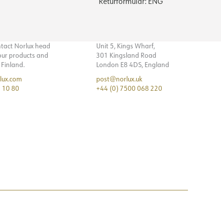
Returformulär: ENG
ntact Norlux head
Unit 5, Kings Wharf,
 our products and
301 Kingsland Road
n Finland.
London E8 4DS, England
lux.com
post@norlux.uk
 10 80
+44 (0) 7500 068 220