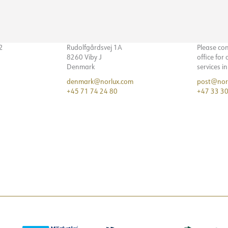
32
Rudolfgårdsvej 1A
Please co
8260 Viby J
office for
Denmark
services i
denmark@norlux.com
post@nor
+45 71 74 24 80
+47 33 30