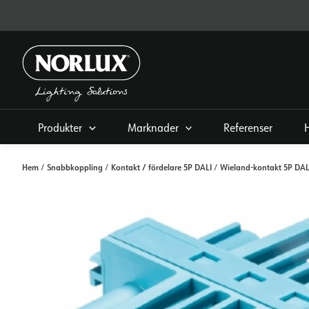
Hoppa
direkt
till
innehållet
Produkter
Marknader
Referenser
Hem
Snabbkoppling
Kontakt / fördelare 5P DALI
Wieland-kontakt 5P DAL
/
/
/