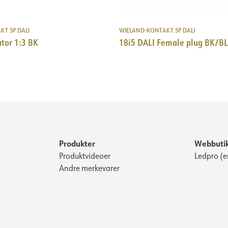
T 5P DALI
WIELAND-KONTAKT 5P DALI
utor 1:3 BK
18i5 DALI Female plug BK/BL
Produkter
Webbuti
Produktvideoer
Ledpro (e
Andre merkevarer