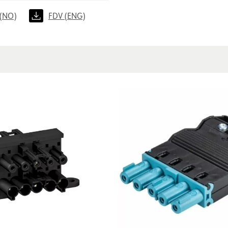
(NO)
FDV (ENG)