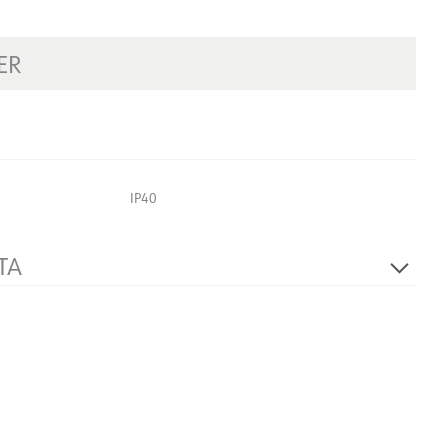
ER
IP40
TA
230V 50Hz