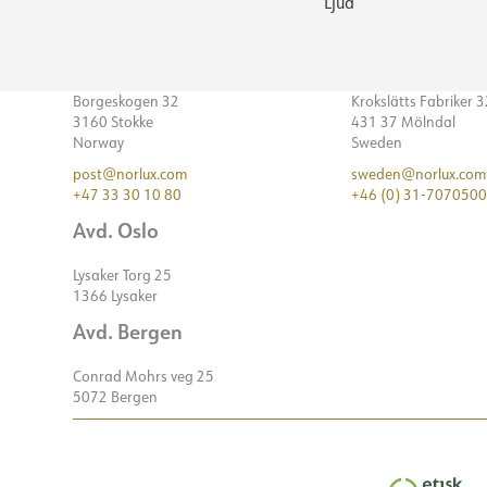
Ljud
Borgeskogen 32
Krokslätts Fabriker 
3160 Stokke
431 37 Mölndal
Norway
Sweden
post@norlux.com
sweden@norlux.com
+47 33 30 10 80
+46 (0) 31-7070500
Avd. Oslo
Lysaker Torg 25
1366 Lysaker
Avd. Bergen
Conrad Mohrs veg 25
5072 Bergen