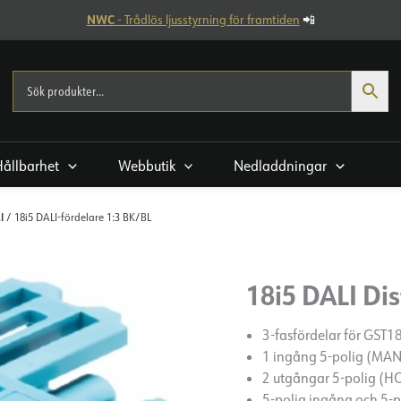
NWC
- Trådlös ljusstyrning för framtiden
📲
Hållbarhet
Webbutik
Nedladdningar
I
/ 18i5 DALI-fördelare 1:3 BK/BL
18i5 DALI Dis
3-fasfördelar för GST18
1 ingång 5-polig (MAN) 
2 utgångar 5-polig (HO
5-polig ingång och 5-p