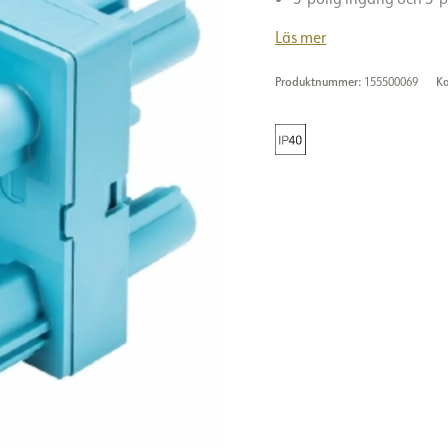
Läs mer
Produktnummer:
155500069
Ka