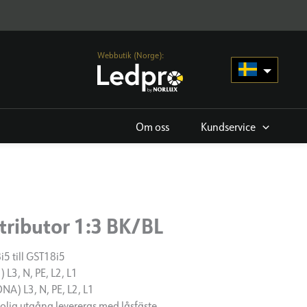
Webbutik (Norge):
Om oss
Kundservice
tributor 1:3 BK/BL
i5 till GST18i5
L3, N, PE, L2, L1
NA) L3, N, PE, L2, L1
olig utgång levereras med låsfäste