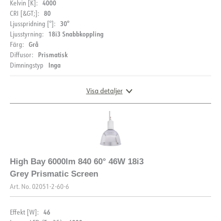
LDT fil
4000
Kelvin [K]:
80
CRI [&GT;]:
30°
Ljusspridning [°]:
IP-klass
IP20
18i3 Snabbkoppling
Ljusstyrning:
Färg
Aluminium
Grå
Färg:
Prismatisk
Diffusor:
Bredd [mm]
430
Inga
Dimningstyp
Höjd [mm]
505
PRODUKT
Vikt [kg]
5
Visa detaljer
Livslängd [h]
L80B10: 50 000
IP-klass
IP20
Färg
Aluminium
LJUSTEKNIK
LJUSFÖRDELNING
Bredd [mm]
410
Höjd [mm]
490
Lumen LED (tc=25)
5650
High Bay 6000lm 840 60° 46W 18i3
Vikt [kg]
5
Spridningsvinkel [°]
30°
Grey Prismatic Screen
Livslängd [h]
L80B10: 50 000
Färgtemperatur [K]
3000
Art. No.
02051-2-60-6
Färgåtergivning [CRI/Ra]
80
LJUSTEKNIK
46
Effekt [W]:
Färgkod
830