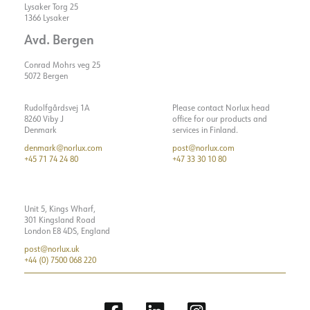
Lysaker Torg 25
Max. last per kurs - C16
51
1366 Lysaker
Startström Imax [A]
18
Avd. Bergen
Start aktuell tid [µs]
250
Conrad Mohrs veg 25
5072 Bergen
Rudolfgårdsvej 1A
Please contact Norlux head
8260 Viby J
office for our products and
Denmark
services in Finland.
denmark@norlux.com
post@norlux.com
+45 71 74 24 80
+47 33 30 10 80
Unit 5, Kings Wharf,
301 Kingsland Road
London E8 4DS, England
post@norlux.uk
+44 (0) 7500 068 220