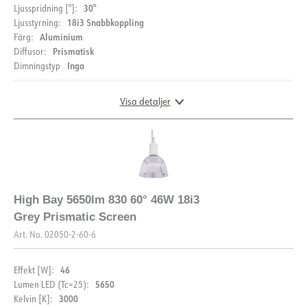
30°
Ljusspridning [°]:
18i3 Snabbkoppling
Ljusstyrning:
Aluminium
Färg:
Prismatisk
Diffusor:
Inga
Dimningstyp
Visa detaljer
LJUSFÖRDELNING
High Bay 5650lm 830 60° 46W 18i3
Grey Prismatic Screen
Art. No.
02050-2-60-6
46
Effekt [W]:
5650
Lumen LED (Tc=25):
3000
Kelvin [K]: