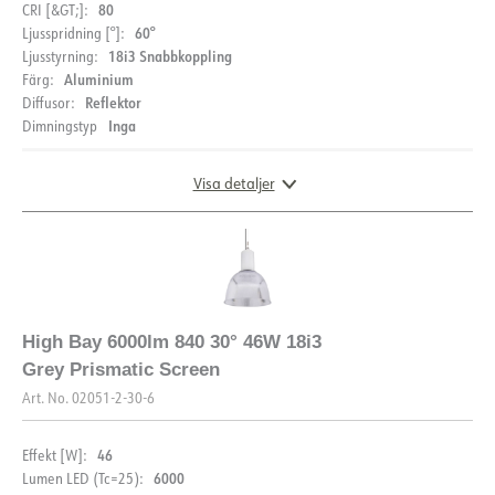
80
CRI [&GT;]:
60°
Ljusspridning [°]:
18i3 Snabbkoppling
Ljusstyrning:
Aluminium
Färg:
Reflektor
Diffusor:
Inga
Dimningstyp
Visa detaljer
DOKUMENTATION
Datablad (NO)
Datablad (ENG)
DOKUMENTATION
FDV (NO)
FDV (ENG)
High Bay 6000lm 840 30° 46W 18i3
Grey Prismatic Screen
Datablad (NO)
Datablad (ENG)
Art. No.
02051-2-30-6
FDV (NO)
FDV (ENG)
46
Effekt [W]:
6000
Lumen LED (Tc=25):
PRODUKT