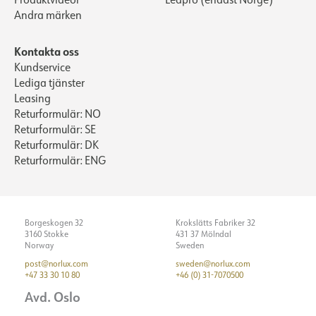
Färgtemperatur [K]
4000
Andra märken
Färgåtergivning [CRI/Ra]
80
Kontakta oss
Färgkod
840
Kundservice
Ljuskälla
LED (inbyggt)
Lediga tjänster
Optik
Reflektor
Leasing
Returformulär: NO
ELEKTRISKA DATA
Returformulär: SE
Returformulär: DK
MONTERING / ANSLUTNING
Dimningstyp
Inga
Returformulär: ENG
Spänning [V]
230V 50Hz
Montering
Tack, Pendel
Isoleringsklass
1
Visa detaljer
Plint
N/A
Borgeskogen 32
Krokslätts Fabriker 32
3160 Stokke
431 37 Mölndal
Systemeffekt [W]
46
Norway
Sweden
Max. last per kurs - B10
18
post@norlux.com
sweden@norlux.com
+47 33 30 10 80
+46 (0) 31-7070500
Max. last per kurs - B16
30
Avd. Oslo
Max. last per kurs - C10
31