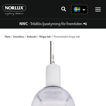
Hoppa
direkt
till
innehållet
NWC
- Trådlös ljusstyrning för framtiden
📲
Hem
Inomhus
Industri
Höga tak
/
/
/
/ Prismatiska höga tak