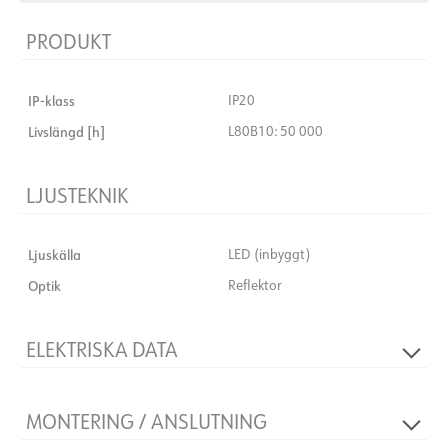
PRODUKT
IP-klass
IP20
Livslängd [h]
L80B10: 50 000
LJUSTEKNIK
Ljuskälla
LED (inbyggt)
Optik
Reflektor
ELEKTRISKA DATA
Dimningstyp
Inga
MONTERING / ANSLUTNING
Spänning [V]
230V 50Hz