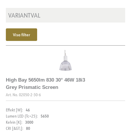
Isoleringsklass
1
Montering
Tack, Pendel
Plint
N/A
VARIANTVAL
Visa filter
High Bay 5650lm 830 30° 46W 18i3
Grey Prismatic Screen
Art. No.
02050-2-30-6
46
Effekt [W]:
5650
Lumen LED (Tc=25):
3000
Kelvin [K]:
80
CRI [&GT;]: