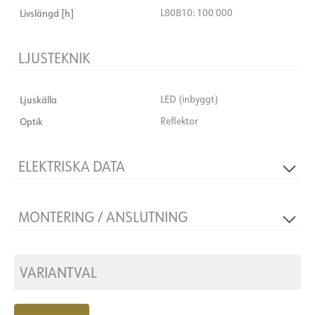
Livslängd [h]
L80B10: 100 000
LJUSTEKNIK
Ljuskälla
LED (inbyggt)
Optik
Reflektor
ELEKTRISKA DATA
Dimningstyp
Inga
MONTERING / ANSLUTNING
Spänning [V]
230V 50Hz
Isoleringsklass
1
Montering
Upphängd, tak, pendel
Plint
N/A
VARIANTVAL