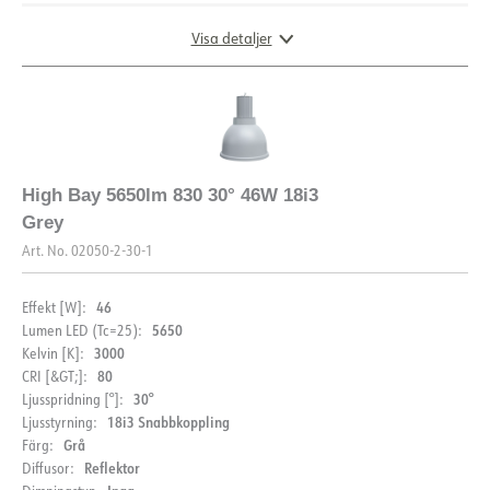
Visa detaljer
DIMENSIONER OCH LJUSFÖRDELNING
High Bay 5650lm 830 30° 46W 18i3
Grey
Art. No.
02050-2-30-1
46
Effekt [W]:
5650
Lumen LED (Tc=25):
3000
Kelvin [K]:
80
CRI [&GT;]:
30°
Ljusspridning [°]:
18i3 Snabbkoppling
Ljusstyrning:
Grå
Färg:
Reflektor
Diffusor: