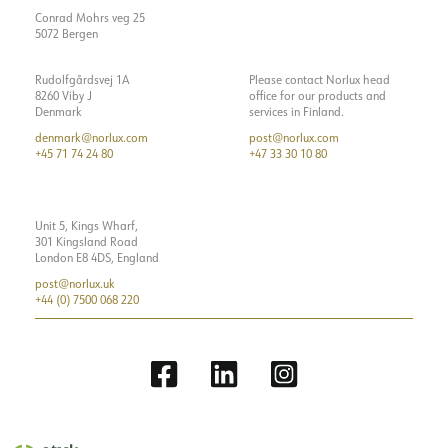
Conrad Mohrs veg 25
MONTERING / ANSLUTNING
Dimningstyp
DALI
5072 Bergen
Spänning [V]
230V 50Hz
Anslutning
18i5 DALI Snabbanslutning
Rudolfgårdsvej 1A
Please contact Norlux head
Isoleringsklass
1
8260 Viby J
office for our products and
Montering
Upphängd, tak, pendel
Visa detaljer
Denmark
services in Finland.
Plint
N/A
denmark@norlux.com
post@norlux.com
Systemeffekt [W]
46
+45 71 74 24 80
+47 33 30 10 80
Ljuseffekt [lm/W]
116
Unit 5, Kings Wharf,
301 Kingsland Road
London E8 4DS, England
post@norlux.uk
+44 (0) 7500 068 220