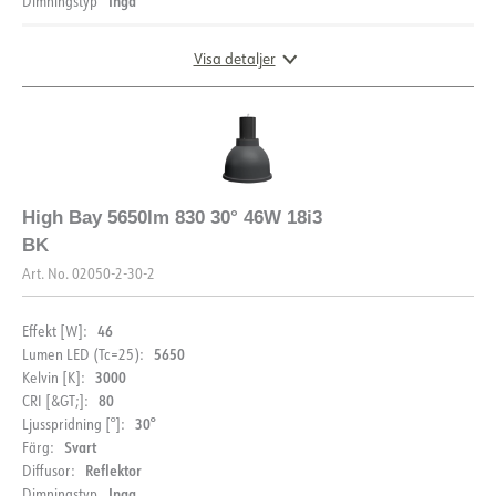
Inga
Dimningstyp
Visa detaljer
DIMENSIONER OCH LJUSFÖRDELNING
High Bay 5650lm 830 30° 46W 18i3
BK
Art. No.
02050-2-30-2
46
Effekt [W]:
5650
Lumen LED (Tc=25):
3000
Kelvin [K]:
80
CRI [&GT;]:
30°
Ljusspridning [°]:
DOKUMENTATION
Svart
Färg:
Reflektor
Diffusor:
Datablad (NO)
Datablad (ENG)
Inga
Dimningstyp