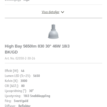
FDV (NO)
FDV (ENG)
Visa detaljer
LDT fil
DOKUMENTATION
High Bay 5650lm 830 30° 46W 18i3
BK/GD
Datablad (NO)
Datablad (ENG)
Art. No.
02050-2-30-26
BESKRIVNING
FDV (NO)
FDV (ENG)
PRODUKT
Denna modell är den mest populära i High Bay-området.
46
Effekt [W]:
Med sin unika design är denna modell
5650
Lumen LED (Tc=25):
speciellt lämplig om det finns behov av hög belysning för
3000
Kelvin [K]:
IP-klass
IP40
krävande områden.
80
CRI [&GT;]:
Välj mellan:
30°
Ljusspridning [°]:
Färg
Grå
– Vit, svart eller grå färg.
18i3 Snabbkoppling
Ljusstyrning:
DOKUMENTATION
Bredd [mm]
320
– 30°, 45° eller 60°
Svart/guld
Färg:
BESKRIVNING
– På/Av eller DALI
Reflektor
Diffusor: