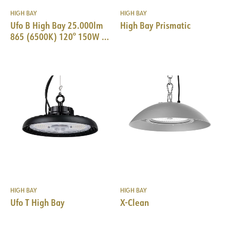
Spänning ut, max. [V]
39.3
HIGH BAY
HIGH BAY
Datablad (NO)
Datablad (ENG)
Ufo B High Bay 25.000lm
High Bay Prismatic
865 (6500K) 120° 150W 1-
10V 18i3, sort
FDV (NO)
FDV (ENG)
LDT fil
BESKRIVNING
PRODUKT
Denna modell är den mest populära i High Bay-området.
Med sin unika design är denna modell
HIGH BAY
HIGH BAY
speciellt lämplig om det finns behov av hög belysning för
Ufo T High Bay
X-Clean
IP-klass
IP20
krävande områden.
Välj mellan:
Färg
Grå