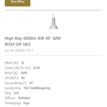
Visa filter
High Bay 4250lm 830 45° 32W
Ø310 GR 18i3
Art. No.
02030-2-45-1
32
Effekt [W]:
4250
Lumen LED (Tc=25):
3000
Kelvin [K]:
80
CRI [&GT;]:
45°
Ljusspridning [°]:
18i3 Snabbkoppling
Ljusstyrning:
Grå
Färg:
Reflektor
Diffusor:
Inga
Dimningstyp