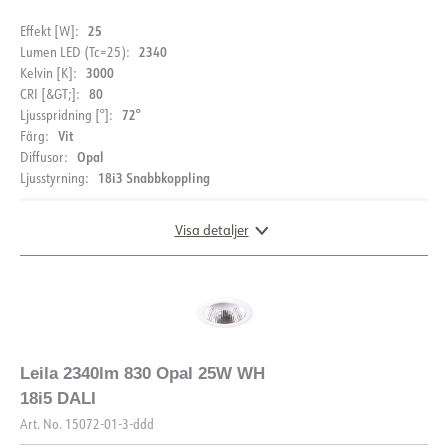
25
Effekt [W]:
Färgtemperatur [K]
2700
2340
Lumen LED (Tc=25):
3000
Kelvin [K]:
Färgåtergivning [CRI/Ra]
80
80
CRI [&GT;]:
Färgkod
827
72°
Ljusspridning [°]:
Vit
Färg:
Ljuskälla
LED (inbyggt)
Opal
Diffusor:
Optik
Opal
18i3 Snabbkoppling
Ljusstyrning:
ELEKTRISKA DATA
Visa detaljer
MONTERING / ANSLUTNING
Dimningstyp
DALI2
Spänning [V]
230V 50Hz
Anslutning
18i5 DALI Snabbanslutning
Isoleringsklass
2
DIMENSIONER OCH LJUSFÖRDELNING
Håltagning [mm]
Ø190
Visa detaljer
Systemeffekt [W]
18
Montering
Infälld, tak
Leila 2340lm 830 Opal 25W WH
Strøm LED [mA]
600
18i5 DALI
Spänning ut, min. [V]
42
Art. No.
15072-01-3-ddd
Spänning ut, max. [V]
38