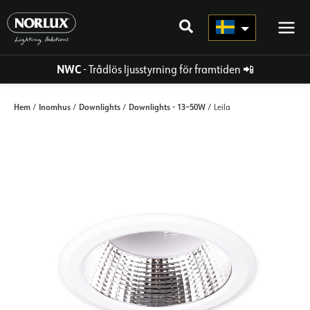
Hoppa
direkt
till
innehållet
NWC
- Trådlös ljusstyrning för framtiden
📲
Hem
Inomhus
Downlights
Downlights - 13–50W
/
/
/
/ Leila