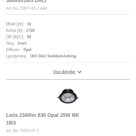
300mm18i5 DALI
Art. No.
15071-01-2-ddd
18
Effekt [W]:
2700
Kelvin [K]:
80
CRI [&GT;]:
Svart
Färg:
Opal
Diffusor:
18i5 DALI Snabbanslutning
Ljusstyrning:
Visa detaljer
DOKUMENTATION
Datablad (NO)
Datablad (ENG)
Leila 2340lm 830 Opal 25W BK
18i3
Art. No.
15072-01-2
FDV (NO)
FDV (ENG)