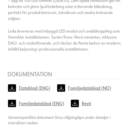
– upp till 100 000 timmar (L80B10). Den opala reflektorn ger en
bekväm och jämn ljusfördelning utan irriterande bländning,
perfekt för produktionsrum, teknikrum och andra krävande
miljöer.
Leila levereras med inbyggd LED modul och snabbkoppling som
förenklar installationen. Serien finns i flera varianter, inklusive
DALI- och nödutförande, och täcker de flesta behov av modern,
infälld belysning i professionella installationer.
DOKUMENTATION
Datablad (ENG)
Familjedatablad (NO)
Familjedatablad (ENG)
Revit
Variantspecifika dokument finns tillgängliga under detaljer i
översikten nedan.