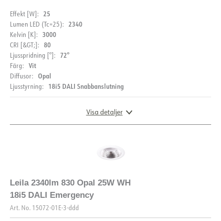
25
Effekt [W]:
2340
Lumen LED (Tc=25):
3000
Kelvin [K]:
80
CRI [&GT;]:
72°
Ljusspridning [°]:
Vit
Färg:
DOKUMENTATION
Opal
Diffusor:
18i5 DALI Snabbanslutning
Ljusstyrning:
Datablad (NO)
Datablad (ENG)
Visa detaljer
FDV (NO)
FDV (ENG)
EPD
LDT fil
DIMENSIONER OCH LJUSFÖRDELNING
Leila 2340lm 830 Opal 25W WH
18i5 DALI Emergency
Art. No.
15072-01E-3-ddd
BESKRIVNING