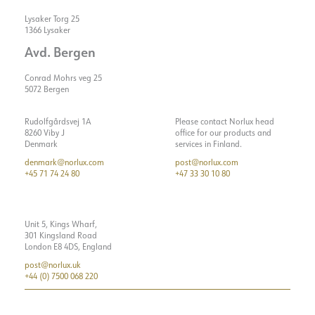
Färgåtergivning [CRI/Ra]
80
Startström Imax [A]
8
Lysaker Torg 25
1366 Lysaker
Färgkod
840
Start aktuell tid [µs]
100
Avd. Bergen
Ljuskälla
LED (inbyggt)
Strøm LED [mA]
700
Optik
Opal
Conrad Mohrs veg 25
Spänning ut, min. [V]
42
5072 Bergen
ELEKTRISKA DATA
Spänning ut, max. [V]
38
Rudolfgårdsvej 1A
Please contact Norlux head
8260 Viby J
office for our products and
MONTERING / ANSLUTNING
Dimningstyp
DALI
Denmark
services in Finland.
Spänning [V]
230V 50Hz
denmark@norlux.com
post@norlux.com
Anslutning
18i5 DALI Snabbanslutning
+45 71 74 24 80
+47 33 30 10 80
Isoleringsklass
2
Håltagning [mm]
Ø190
Visa detaljer
Systemeffekt [W]
25
Montering
Infälld, tak
Ljuseffekt [lm/W]
78
Unit 5, Kings Wharf,
301 Kingsland Road
Max. last per kurs - B10
55
London E8 4DS, England
Max. last per kurs - B16
90
post@norlux.uk
+44 (0) 7500 068 220
Max. last per kurs - C10
65
Max. last per kurs - C16
100