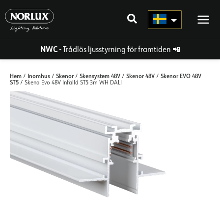
Hoppa
direkt
till
innehållet
NWC
- Trådlös ljusstyrning för framtiden
📲
Hem
Inomhus
Skenor
Skensystem 48V
Skenor 48V
Skenor EVO 48V
/
/
/
/
/
ST5
/ Skena Evo 48V Infälld ST5 3m WH DALI