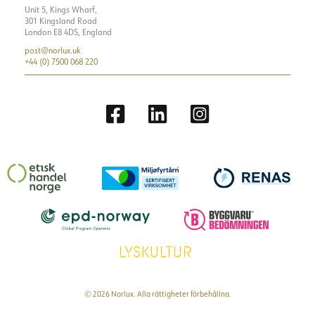
Unit 5, Kings Wharf,
301 Kingsland Road
London E8 4DS, England
post@norlux.uk
+44 (0) 7500 068 220
© 2026 Norlux. Alla rättigheter förbehållna.