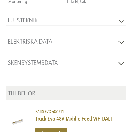
Montering
Infälld, tak
LJUSTEKNIK
Dimbar
Ja
ELEKTRISKA DATA
Spänning [V]
48VDC
SKENSYSTEMSDATA
Isoleringsklass
3
Produkt
Spår infälld
TILLBEHÖR
RAILS EVO 48V ST1
Track Evo 48V Middle Feed WH DALI