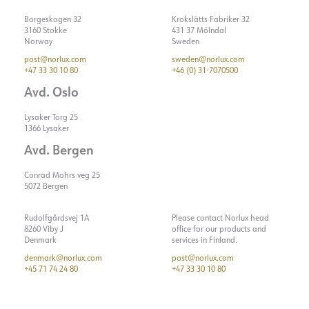
Borgeskogen 32
Krokslätts Fabriker 32
3160 Stokke
431 37 Mölndal
Norway
Sweden
post@norlux.com
sweden@norlux.com
+47 33 30 10 80
+46 (0) 31-7070500
Avd. Oslo
Lysaker Torg 25
1366 Lysaker
Avd. Bergen
Conrad Mohrs veg 25
5072 Bergen
Rudolfgårdsvej 1A
Please contact Norlux head
8260 Viby J
office for our products and
Denmark
services in Finland.
denmark@norlux.com
post@norlux.com
+45 71 74 24 80
+47 33 30 10 80