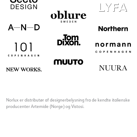
Norlux er distributør af designerbelysning fra de kendte italienske
producenter Artemide (Norge) og Vistosi.