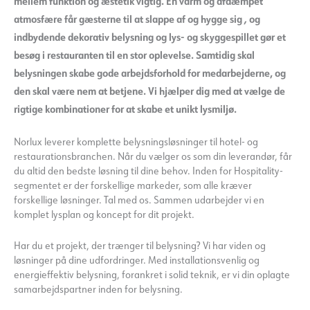
mellem funktion og æstetik vigtig. En varm og afdæmpet
atmosfære får gæsterne til at slappe af og hygge sig
,
og
indbydende dekorativ belysning og lys- og skyggespillet gør et
besøg i restauranten til en stor oplevelse.
Samtidig skal
belysningen skabe gode arbejdsforhold for medarbejderne, og
den skal være nem at betjene. Vi hjælper dig med at vælge de
rigtige kombinationer for at skabe et unikt lysmiljø.
Norlux leverer komplette belysningsløsninger til hotel- og
restaurationsbranchen. Når du vælger os som din leverandør, får
du altid den bedste løsning til dine behov. Inden for Hospitality-
segmentet er der forskellige markeder, som alle kræver
forskellige løsninger. Tal med os. Sammen udarbejder vi en
komplet lysplan og koncept for dit projekt.
Har du et projekt, der trænger til belysning? Vi har viden og
løsninger på dine udfordringer. Med installationsvenlig og
energieffektiv belysning, forankret i solid teknik, er vi din oplagte
samarbejdspartner inden for belysning.