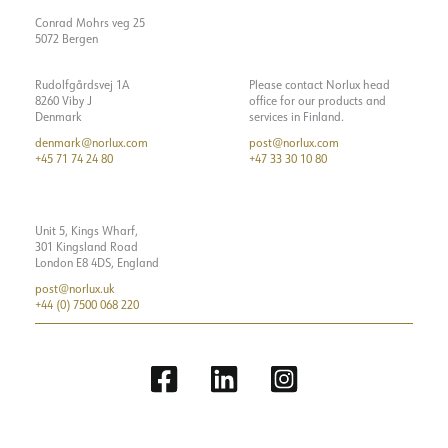
Conrad Mohrs veg 25
5072 Bergen
Rudolfgårdsvej 1A
Please contact Norlux head
8260 Viby J
office for our products and
Denmark
services in Finland.
denmark@norlux.com
post@norlux.com
+45 71 74 24 80
+47 33 30 10 80
Unit 5, Kings Wharf,
301 Kingsland Road
London E8 4DS, England
post@norlux.uk
+44 (0) 7500 068 220