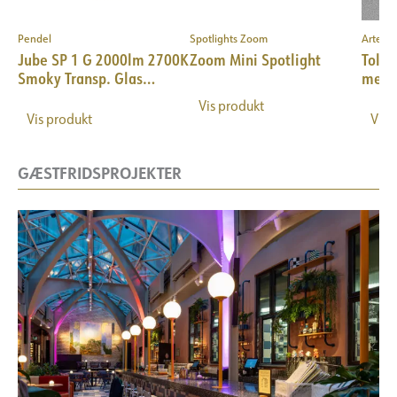
Pendel
Spotlights Zoom
Artemi
–
Jube SP 1 G 2000lm 2700K
Zoom Mini Spotlight
Tolom
Smoky Transp. Glas
med 
guldramme
Vis produkt
Vis produkt
Vis 
GÆSTFRIDSPROJEKTER