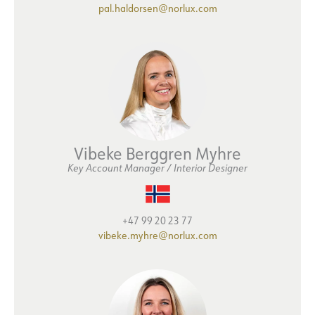
pal.haldorsen@norlux.com
Vibeke Berggren Myhre
Key Account Manager / Interior Designer
+47 99 20 23 77
vibeke.myhre@norlux.com