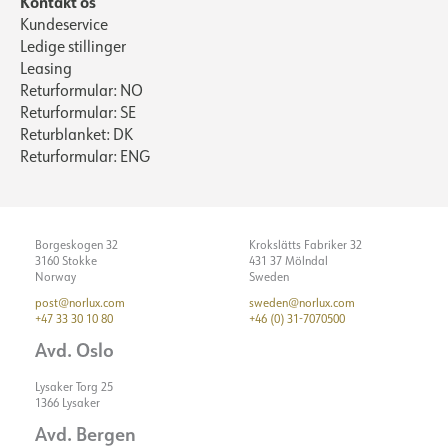
Kontakt os
Kundeservice
Ledige stillinger
Leasing
Returformular: NO
Returformular: SE
Returblanket: DK
Returformular: ENG
Borgeskogen 32
Krokslätts Fabriker 32
3160 Stokke
431 37 Mölndal
Norway
Sweden
post@norlux.com
sweden@norlux.com
+47 33 30 10 80
+46 (0) 31-7070500
Avd. Oslo
Lysaker Torg 25
1366 Lysaker
Avd. Bergen