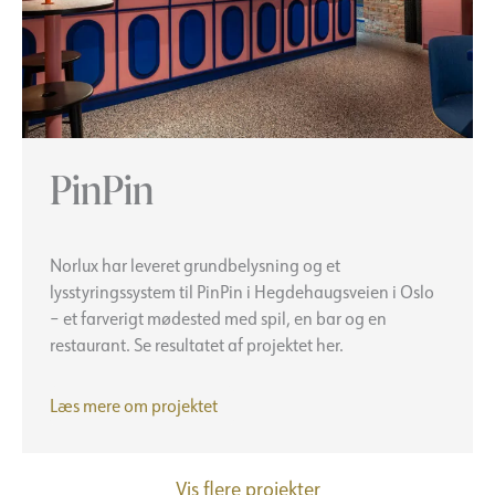
PinPin
Norlux har leveret grundbelysning og et
lysstyringssystem til PinPin i Hegdehaugsveien i Oslo
– et farverigt mødested med spil, en bar og en
restaurant. Se resultatet af projektet her.
PinPin-
Læs mere om
projektet
Vis flere projekter