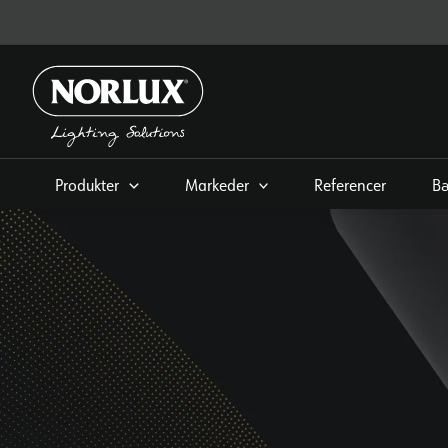
Gå
til
indhold
Produkter
Markeder
Referencer
B