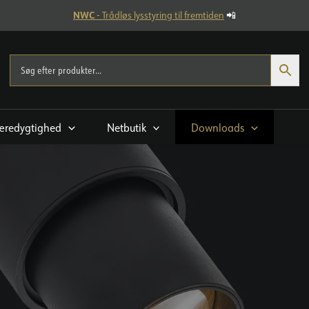
NWC
- Trådløs lysstyring til fremtiden
📲
æredygtighed
Netbutik
Downloads