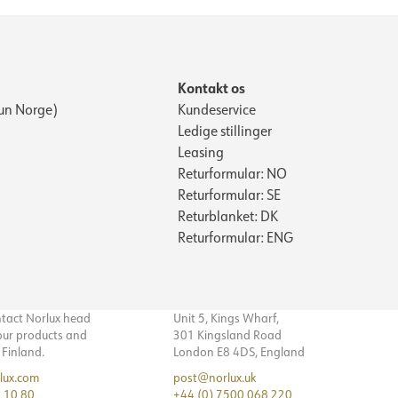
Kontakt os
un Norge)
Kundeservice
Ledige stillinger
Leasing
Returformular: NO
Returformular: SE
Returblanket: DK
Returformular: ENG
ntact Norlux head
Unit 5, Kings Wharf,
 our products and
301 Kingsland Road
n Finland.
London E8 4DS, England
lux.com
post@norlux.uk
 10 80
+44 (0) 7500 068 220