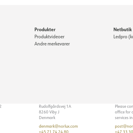
Produkter
Netbutik
Produktvideoer
Ledpro (k
Andre merkevarer
32
Rudolfgårdsvej 1A
Please co
8260 Viby J
office for
Denmark
services i
denmark@norlux.com
post@nor
+45 71 74 24 80
+47 33 30