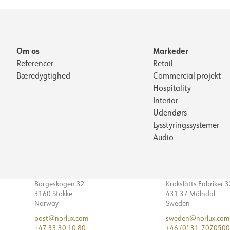
Om os
Markeder
Referencer
Retail
Bæredygtighed
Commercial projekt
Hospitality
Interior
Udendørs
Lysstyringssystemer
Audio
Borgeskogen 32
Krokslätts Fabriker 
3160 Stokke
431 37 Mölndal
Norway
Sweden
post@norlux.com
sweden@norlux.com
+47 33 30 10 80
+46 (0) 31-7070500