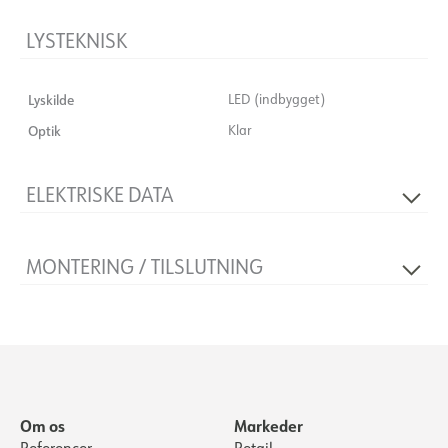
LYSTEKNISK
Lyskilde
LED (indbygget)
Optik
Klar
ELEKTRISKE DATA
Lysdæmpningstype
Ingen
MONTERING / TILSLUTNING
Spænding [V]
230V 50Hz
Isoleringsklasse
1
Montering
Overflademonteret, Væg, Loft
Sokkel
N/A
Om os
Markeder