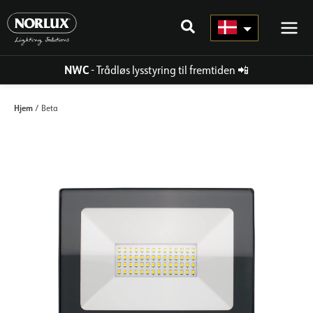
Gå
til
indhold
NWC
- Trådløs lysstyring til fremtiden
📲
Hjem
/ Beta