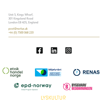
Unit 5, Kings Wharf,
301 Kingsland Road
London E8 4DS, England
post@norlux.uk
+44 (0) 7500 068 220