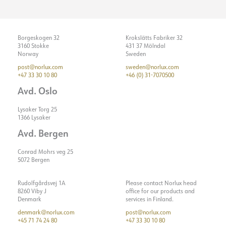
Borgeskogen 32
Krokslätts Fabriker 32
3160 Stokke
431 37 Mölndal
Norway
Sweden
post@norlux.com
sweden@norlux.com
+47 33 30 10 80
+46 (0) 31-7070500
Avd. Oslo
Lysaker Torg 25
1366 Lysaker
Avd. Bergen
Conrad Mohrs veg 25
5072 Bergen
Rudolfgårdsvej 1A
Please contact Norlux head
8260 Viby J
office for our products and
Denmark
services in Finland.
denmark@norlux.com
post@norlux.com
+45 71 74 24 80
+47 33 30 10 80