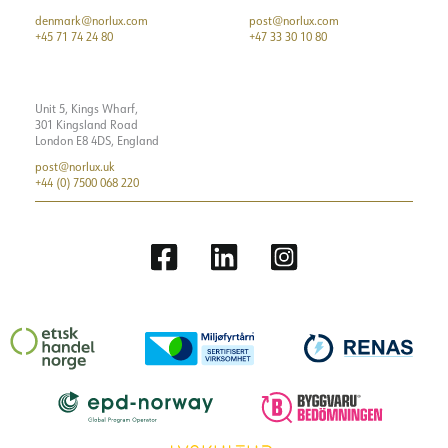
denmark@norlux.com
post@norlux.com
+45 71 74 24 80
+47 33 30 10 80
Unit 5, Kings Wharf,
301 Kingsland Road
London E8 4DS, England
post@norlux.uk
+44 (0) 7500 068 220