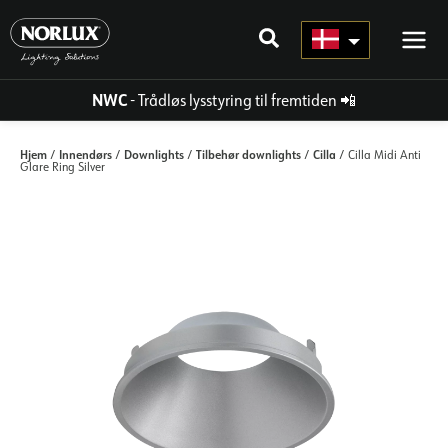
Gå
til
indhold
NWC
- Trådløs lysstyring til fremtiden
📲
Hjem
Innendørs
Downlights
Tilbehør downlights
Cilla
/
/
/
/
/ Cilla Midi Anti
Glare Ring Silver