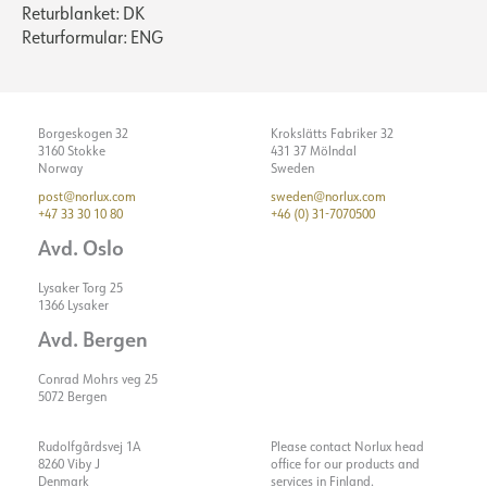
Returblanket: DK
Returformular: ENG
Borgeskogen 32
Krokslätts Fabriker 32
3160 Stokke
431 37 Mölndal
Norway
Sweden
post@norlux.com
sweden@norlux.com
+47 33 30 10 80
+46 (0) 31-7070500
Avd. Oslo
Lysaker Torg 25
1366 Lysaker
Avd. Bergen
Conrad Mohrs veg 25
5072 Bergen
Rudolfgårdsvej 1A
Please contact Norlux head
8260 Viby J
office for our products and
Denmark
services in Finland.