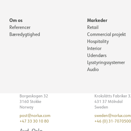
Om os
Markeder
Referencer
Retail
Bæredygtighed
Commercial projekt
Hospitality
Interior
Udendørs
Lysstyringssystemer
Audio
Borgeskogen 32
Krokslätts Fabriker 
3160 Stokke
431 37 Mölndal
Norway
Sweden
post@norlux.com
sweden@norlux.com
+47 33 30 10 80
+46 (0) 31-7070500
Avd. Oslo