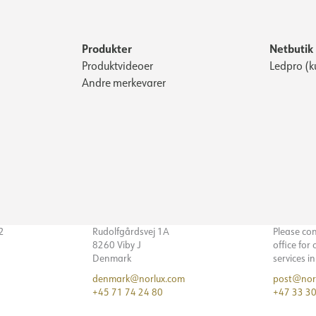
Produkter
Netbutik
Produktvideoer
Ledpro (k
Andre merkevarer
32
Rudolfgårdsvej 1A
Please co
8260 Viby J
office for
Denmark
services i
denmark@norlux.com
post@nor
+45 71 74 24 80
+47 33 30