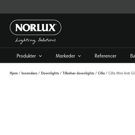
Gå
til
indhold
Produkter
Markeder
Referencer
B
Hjem
Innendørs
Downlights
Tilbehør downlights
Cilla
/
/
/
/
/ Cilla Mini Anti G