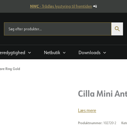
NWC
- Trådløs lysstyring til fremtiden
📲
æredygtighed
Netbutik
Downloads
lare Ring Gold
Cilla Mini An
Læs mere
Produktnummer:
102720-2
Kat