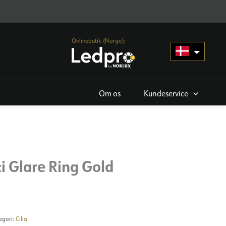
Onlinebutik (Norge):
Om os
Kundeservice
ti Glare Ring Gold
egori:
Cilla