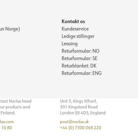
Kontakt os
un Norge)
Kundeservice
Ledige stillinger
Leasing
Returformular: NO
Returformular: SE
Returblanket: DK
Returformular: ENG
ntact Norlux head
Unit 5, Kings Wharf,
 our products and
301 Kingsland Road
n Finland.
London E8 4DS, England
lux.com
post@norlux.uk
 10 80
+44 (0) 7500 068 220