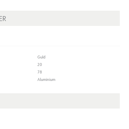
ER
Guld
20
78
Aluminium