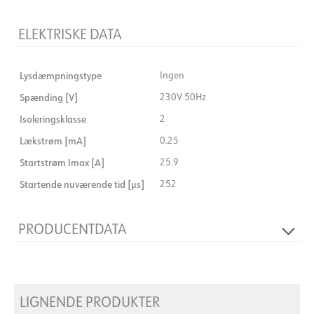
ELEKTRISKE DATA
Lysdæmpningstype
Ingen
Spænding [V]
230V 50Hz
Isoleringsklasse
2
Lækstrøm [mA]
0.25
Startstrøm Imax [A]
25.9
Startende nuværende tid [µs]
252
PRODUCENTDATA
Producent
Tridonic
Fabrikantens beskrivelse
Driver LC 60W 900–1750mA
flexC SR EXC
LIGNENDE PRODUKTER