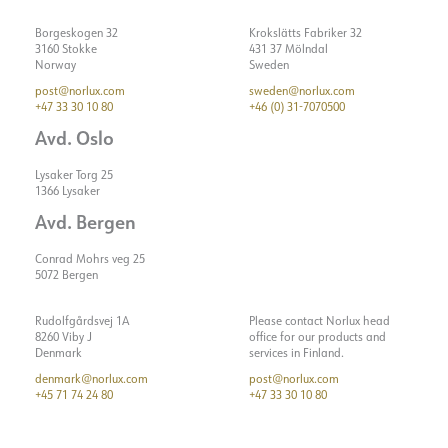
Borgeskogen 32
Krokslätts Fabriker 32
3160 Stokke
431 37 Mölndal
Norway
Sweden
post@norlux.com
sweden@norlux.com
+47 33 30 10 80
+46 (0) 31-7070500
Avd. Oslo
Lysaker Torg 25
1366 Lysaker
Avd. Bergen
Conrad Mohrs veg 25
5072 Bergen
Rudolfgårdsvej 1A
Please contact Norlux head
8260 Viby J
office for our products and
Denmark
services in Finland.
denmark@norlux.com
post@norlux.com
+45 71 74 24 80
+47 33 30 10 80