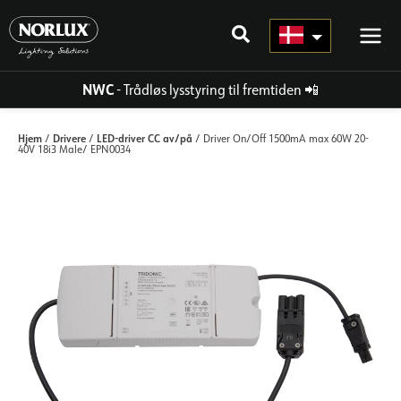
Gå
til
indhold
NWC
- Trådløs lysstyring til fremtiden
📲
Hjem
Drivere
LED-driver CC av/på
/
/
/ Driver On/Off 1500mA max 60W 20-
40V 18i3 Male/ EPN0034