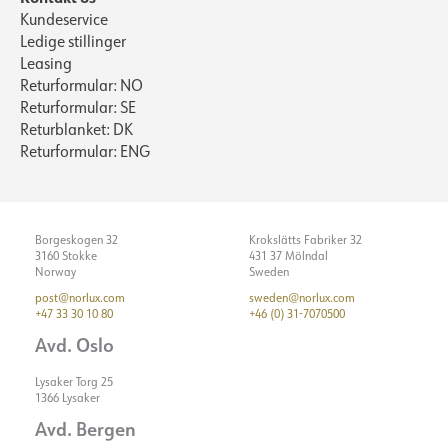
Kundeservice
Ledige stillinger
Leasing
Returformular: NO
Returformular: SE
Returblanket: DK
Returformular: ENG
Borgeskogen 32
Krokslätts Fabriker 32
3160 Stokke
431 37 Mölndal
Norway
Sweden
post@norlux.com
sweden@norlux.com
+47 33 30 10 80
+46 (0) 31-7070500
Avd. Oslo
Lysaker Torg 25
1366 Lysaker
Avd. Bergen