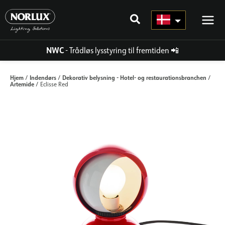
Gå
til
indhold
NWC
- Trådløs lysstyring til fremtiden
📲
Hjem
Indendørs
Dekorativ belysning - Hotel- og restaurationsbranchen
/
/
/
Artemide
/ Eclisse Red