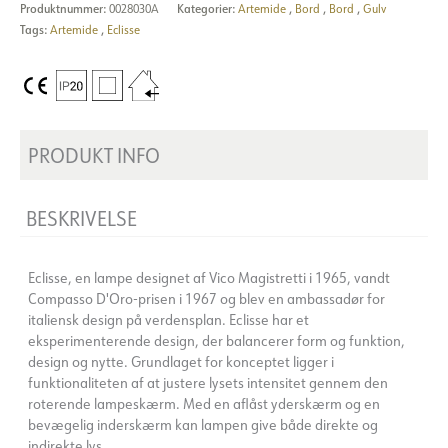
Produktnummer:
0028030A
Kategorier:
Artemide
,
Bord
,
Bord
,
Gulv
Tags:
Artemide
,
Eclisse
PRODUKT INFO
BESKRIVELSE
Eclisse, en lampe designet af Vico Magistretti i 1965, vandt
Compasso D'Oro-prisen i 1967 og blev en ambassadør for
italiensk design på verdensplan. Eclisse har et
eksperimenterende design, der balancerer form og funktion,
design og nytte. Grundlaget for konceptet ligger i
funktionaliteten af at justere lysets intensitet gennem den
roterende lampeskærm. Med en aflåst yderskærm og en
bevægelig inderskærm kan lampen give både direkte og
indirekte lys.