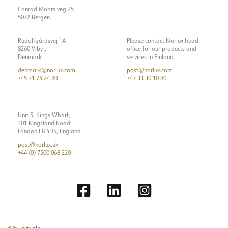
Conrad Mohrs veg 25
5072 Bergen
Rudolfgårdsvej 1A
Please contact Norlux head
8260 Viby J
office for our products and
Denmark
services in Finland.
denmark@norlux.com
post@norlux.com
+45 71 74 24 80
+47 33 30 10 80
Unit 5, Kings Wharf,
301 Kingsland Road
London E8 4DS, England
post@norlux.uk
+44 (0) 7500 068 220