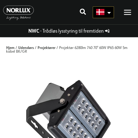
Gå
til
indhold
NWC
- Trådløs lysstyring til fremtiden
📲
Hjem
Udendørs
Projektører
/
/
/ Projektør 6280lm 740 70° 60W IP65 60W 5m
kabel BK/GR