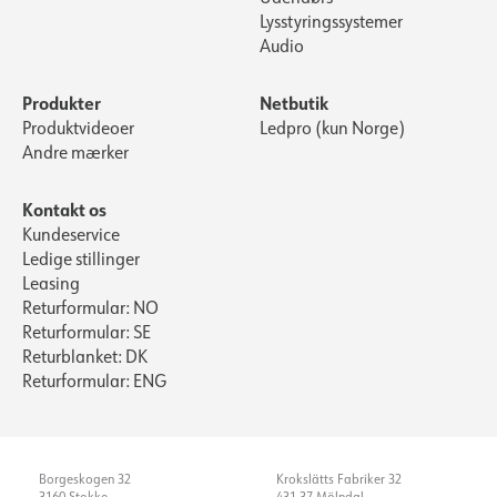
Lysstyringssystemer
Audio
Produkter
Netbutik
Produktvideoer
Ledpro (kun Norge)
Andre mærker
Kontakt os
Kundeservice
Ledige stillinger
Leasing
Returformular: NO
Returformular: SE
Returblanket: DK
Returformular: ENG
Borgeskogen 32
Krokslätts Fabriker 32
3160 Stokke
431 37 Mölndal