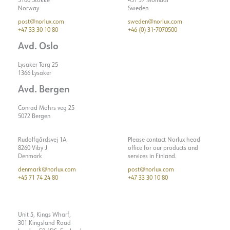
Norway
Sweden
post@norlux.com
sweden@norlux.com
+47 33 30 10 80
+46 (0) 31-7070500
Avd. Oslo
Lysaker Torg 25
1366 Lysaker
Avd. Bergen
Conrad Mohrs veg 25
5072 Bergen
Rudolfgårdsvej 1A
Please contact Norlux head
8260 Viby J
office for our products and
Denmark
services in Finland.
denmark@norlux.com
post@norlux.com
+45 71 74 24 80
+47 33 30 10 80
Unit 5, Kings Wharf,
301 Kingsland Road