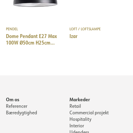
PENDEL
LOFT / LOFTSLAMPE
Dome Pendant E27 Max
Izar
100W Ø50cm H25cm
w/black cord 200cm BK
Om os
Markeder
Referencer
Retail
Bæredygtighed
Commercial projekt
Hospitality
Interior
Udendørs