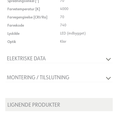
Spredningsvinkel [°]
70°
Farvetemperatur [K]
4000
Farvegengivelse [CRI/Ra]
70
Farvekode
740
Lyskilde
LED (indbygget)
Optik
Klar
ELEKTRISKE DATA
Spænding [V]
230V 50Hz
MONTERING / TILSLUTNING
Isoleringsklasse
2
Systemeffekt [W]
60
Forbindelse
Kabel 5m
Montering
Væg
LIGNENDE PRODUKTER