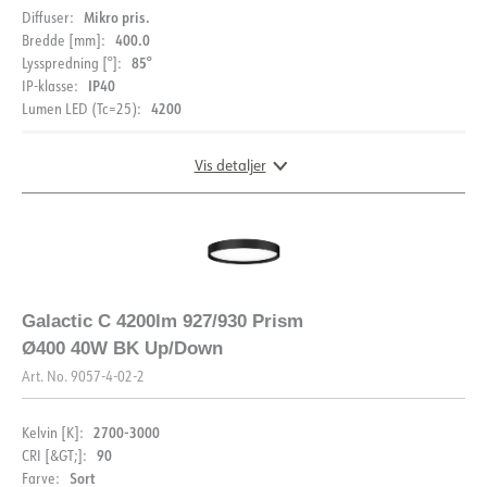
Mikro pris.
Diffuser:
400.0
Bredde [mm]:
85°
Lysspredning [°]:
IP40
IP-klasse:
4200
Lumen LED (Tc=25):
Vis detaljer
DIMENSIONER OG LYSFORDELING
Galactic C 4200lm 927/930 Prism
Ø400 40W BK Up/Down
Art. No.
9057-4-02-2
2700-3000
Kelvin [K]:
90
CRI [&GT;]:
Sort
Farve: