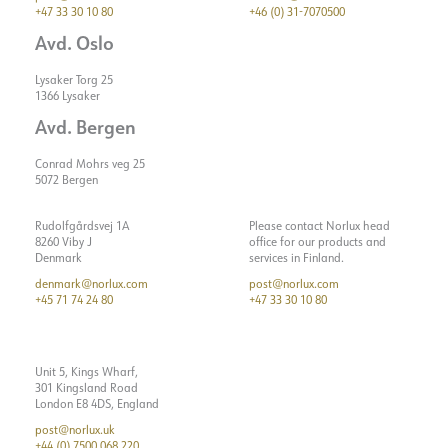
+47 33 30 10 80
+46 (0) 31-7070500
C10
Avd. Oslo
Maks. belastning pr. kursus -
31
C16
Lysaker Torg 25
1366 Lysaker
Lækstrøm [mA]
0.7
Avd. Bergen
Startstrøm Imax [A]
60
Startende nuværende tid [µs]
200
Conrad Mohrs veg 25
5072 Bergen
Strøm LED [mA]
650mA
Rudolfgårdsvej 1A
Please contact Norlux head
8260 Viby J
office for our products and
Denmark
services in Finland.
denmark@norlux.com
post@norlux.com
+45 71 74 24 80
+47 33 30 10 80
Unit 5, Kings Wharf,
301 Kingsland Road
London E8 4DS, England
post@norlux.uk
+44 (0) 7500 068 220