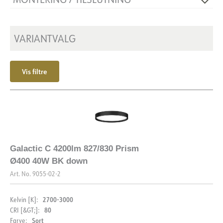
Isoleringsklasse
1
Sokkel
N/A
Forbindelse
Hurtigkobling
Montering
VARIANTVALG
Delvist forsænket,
Overflademonteret, Pendel
Vis filtre
Galactic C 4200lm 827/830 Prism
Ø400 40W BK down
Art. No.
9055-02-2
2700-3000
Kelvin [K]:
80
CRI [&GT;]:
Sort
Farve: