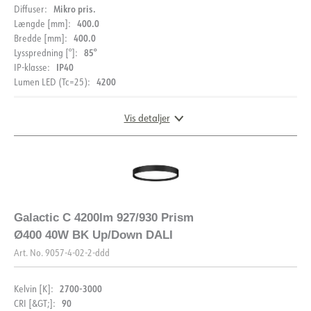
Mikro pris.
Diffuser:
400.0
Længde [mm]:
400.0
Bredde [mm]:
85°
Lysspredning [°]:
IP40
IP-klasse:
4200
Lumen LED (Tc=25):
Vis detaljer
DOKUMENTATION
Galactic C 4200lm 927/930 Prism
Ø400 40W BK Up/Down DALI
Datablad (NO)
Datablad (ENG)
Art. No.
9057-4-02-2-ddd
FDV (NO)
FDV (ENG)
2700-3000
Kelvin [K]:
90
CRI [&GT;]: