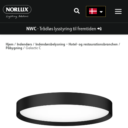
Gå
til
indhold
NWC
- Trådløs lysstyring til fremtiden
📲
Hjem
Indendørs
Indendørsbelysning – Hotel- og restaurationsbranchen
/
/
/
Påbygning
/ Galactic C