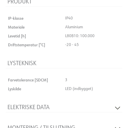
PRODUKT
IP-klasse
IP40
Materiale
Aluminium
Levetid [h]
L80B10: 100.000
Driftstemperatur [°C]
-20 - 45
LYSTEKNISK
Farvetolerance [SDCM]
3
Lyskilde
LED (indbygget)
ELEKTRISKE DATA
Spænding [V]
230V 50Hz
MONTERING / TILSLUTNING