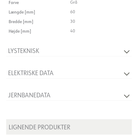
Farve
Grå
Længde [mm]
60
Bredde [mm]
30
Højde [mm]
40
LYSTEKNISK
Dæmpbar
Ingen
ELEKTRISKE DATA
Spænding [V]
250V 50Hz
JERNBANEDATA
Produkt
Adapter
Faser
3-faset
LIGNENDE PRODUKTER
Trækstyrke [N]
50