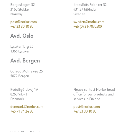
Borgeskogen 32
Krokslätts Fabriker 32
3160 Stokke
431 37 Mölndal
Norway
Sweden
post@norlux.com
sweden@norlux.com
+47 33 30 10 80
+46 (0) 31-7070500
Avd. Oslo
Lysaker Torg 25
1366 Lysaker
Avd. Bergen
Conrad Mohrs veg 25
5072 Bergen
Rudolfgårdsvej 1A
Please contact Norlux head
8260 Viby J
office for our products and
Denmark
services in Finland.
denmark@norlux.com
post@norlux.com
+45 71 74 24 80
+47 33 30 10 80