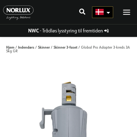
Gå
til
indhold
NWC
- Trådløs lysstyring til fremtiden
📲
Hjem
Indendørs
Skinner
Skinner 3-faset
/
/
/
/ Global Pro Adapter 3-kreds 3A
5kg GR