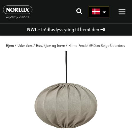
Gå
til
indhold
NWC
- Trådløs lysstyring til fremtiden
📲
Hjem
Udendørs
Hus, hjem og have
/
/
/ Hilma Pendel Ø40cm Beige Udendørs