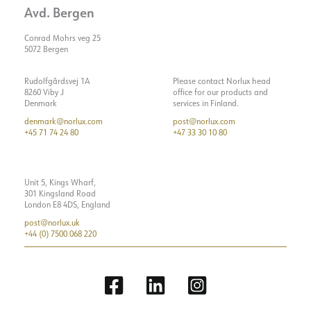
Avd. Bergen
Conrad Mohrs veg 25
5072 Bergen
Rudolfgårdsvej 1A
Please contact Norlux head
8260 Viby J
office for our products and
Denmark
services in Finland.
denmark@norlux.com
post@norlux.com
+45 71 74 24 80
+47 33 30 10 80
Unit 5, Kings Wharf,
301 Kingsland Road
London E8 4DS, England
post@norlux.uk
+44 (0) 7500 068 220