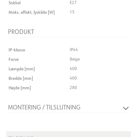
Sokkel
E27
Maks. effekt, lyskilde [W]
15
PRODUKT
IP-klasse
IP44
Farve
Beige
Længde [mm]
400
Bredde [mm]
400
Højde [mm]
280
MONTERING / TILSLUTNING
Forbindelse
Schuko
Montering
Pendel