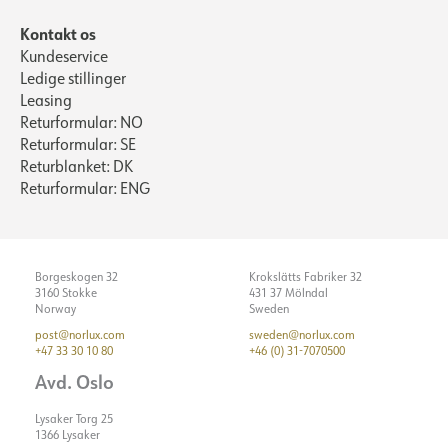
Kontakt os
Kundeservice
Ledige stillinger
Leasing
Returformular: NO
Returformular: SE
Returblanket: DK
Returformular: ENG
Borgeskogen 32
Krokslätts Fabriker 32
3160 Stokke
431 37 Mölndal
Norway
Sweden
post@norlux.com
sweden@norlux.com
+47 33 30 10 80
+46 (0) 31-7070500
Avd. Oslo
Lysaker Torg 25
1366 Lysaker